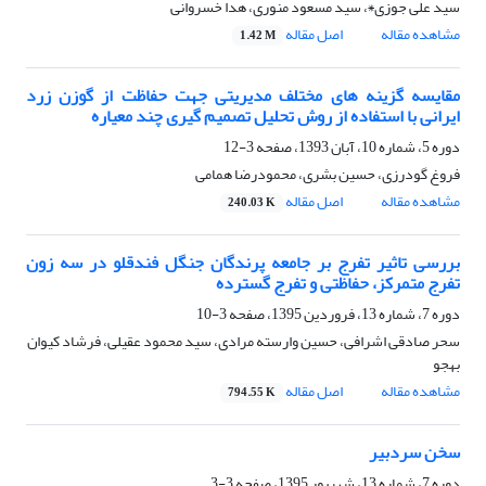
سید علی جوزی٭، سید مسعود منوری، هدا خسروانی
مشاهده مقاله
اصل مقاله
1.42 M
مقایسه گزینه های مختلف مدیریتی جهت حفاظت از گوزن زرد
ایرانی با استفاده از روش تحلیل تصمیم گیری چند معیاره
دوره 5، شماره 10، آبان 1393، صفحه
3-12
فروغ گودرزی، حسین بشری، محمودرضا همامی
مشاهده مقاله
اصل مقاله
240.03 K
بررسی تاثیر تفرج بر جامعه پرندگان جنگل فندقلو در سه زون
تفرج متمرکز، حفاظتی و تفرج گسترده
دوره 7، شماره 13، فروردین 1395، صفحه
3-10
سحر صادقی اشرافی، حسین وارسته مرادی، سید محمود عقیلی، فرشاد کیوان
بهجو
مشاهده مقاله
اصل مقاله
794.55 K
سخن سردبیر
دوره 7، شماره 13، شهریور 1395، صفحه
3-3