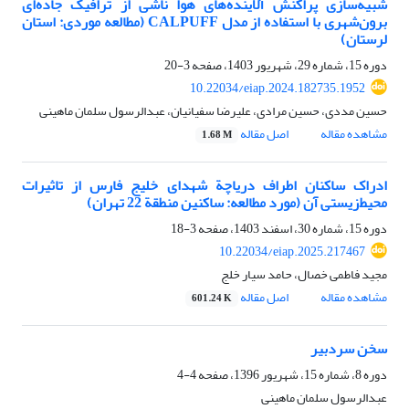
شبیه‌‌سازی پراکنش آلاینده‌‌های هوا ناشی از ترافیک جاده‌‌ای
برون‌شهری با استفاده از مدل CALPUFF (مطالعه موردی: استان
لرستان)
دوره 15، شماره 29، شهریور 1403، صفحه
3-20
10.22034/eiap.2024.182735.1952
حسین مددی، حسین مرادی، علیرضا سفیانیان، عبدالرسول سلمان ماهینی
مشاهده مقاله
اصل مقاله
1.68 M
ادراک ساکنان اطراف دریاچة شهدای خلیج فارس از تاثیرات
محیط‌زیستی آن (مورد مطالعه: ساکنین منطقة 22 تهران)
دوره 15، شماره 30، اسفند 1403، صفحه
3-18
10.22034/eiap.2025.217467
مجید فاطمی خصال، حامد سیار خلج
مشاهده مقاله
اصل مقاله
601.24 K
سخن سردبیر
دوره 8، شماره 15، شهریور 1396، صفحه
4-4
عبدالرسول سلمان ماهینی