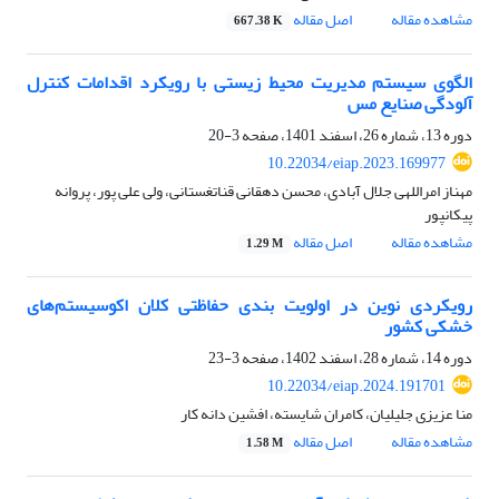
مشاهده مقاله
اصل مقاله
667.38 K
الگوی سیستم مدیریت محیط زیستی با رویکرد اقدامات کنترل
آلودگی صنایع مس
دوره 13، شماره 26، اسفند 1401، صفحه
3-20
10.22034/eiap.2023.169977
مهناز امراللهی جلال آبادی، محسن دهقانی قناتغستانی، ولی علی پور، پروانه
پیکانپور
مشاهده مقاله
اصل مقاله
1.29 M
رویکردی نوین در اولویت بندی حفاظتی کلان اکوسیستم‌های
خشکی کشور
دوره 14، شماره 28، اسفند 1402، صفحه
3-23
10.22034/eiap.2024.191701
منا عزیزی جلیلیان، کامران شایسته، افشین دانه کار
مشاهده مقاله
اصل مقاله
1.58 M