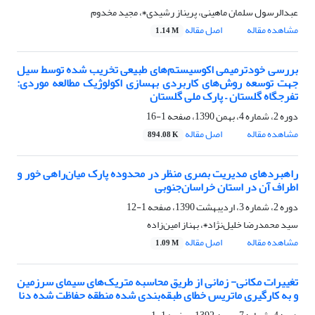
عبدالرسول سلمان ماهینی، پریناز رشیدی٭، مجید مخدوم
مشاهده مقاله
اصل مقاله
1.14 M
بررسی خودترمیمی اکوسیستم‌های‌ طبیعی تخریب شده توسط سیل
جهت توسعه روش‌های کاربردی بهسازی اکولوژیک مطالعه موردی:
تفرجگاه گلستان – پارک ملی گلستان
دوره 2، شماره 4، بهمن 1390، صفحه
1-16
مشاهده مقاله
اصل مقاله
894.08 K
راهبردهای مدیریت بصری منظر در محدوده پارک میان‌راهی خور و
اطراف آن در استان خراسان‌جنوبی
دوره 2، شماره 3، اردیبهشت 1390، صفحه
1-12
سید محمدرضا خلیل‌نژاد٭، بهناز امین‌زاده
مشاهده مقاله
اصل مقاله
1.09 M
تغییرات مکانی- زمانی از طریق محاسبه متریک‌های سیمای سرزمین
و به کارگیری ماتریس خطای طبقه‌بندی شده منطقه حفاظت شده دنا