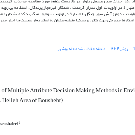
ه این که احداث سد رییسعلی دلوار در بالادست منطقه مورد مطالعده موجدب تهدیدد 
بنابراین براساس نتایج روش میانگین رتبهها بهعنوان مهمترین عامل ریسک با امتیاز 1 در اولویدت اول قدرار گرفدت . شدکار غیرمجاز پرندگان، استف
شیمیایی، احداث جاده مرز از داخل مناطق امن و حساس تالاب با امتیدا ز 0 در اولویدت دوم و آتش سوز جنگل با امتیاز 5 در اولوی
هکارها مدیریتی جهت کنترل ریسکها منطقه میتوان به استفاده از سیست ها آبیار مدرن 
روش AHP
منطقه حفاظت شده حله بوشهر
 of Multiple Attribute Decision Making Methods in Env
: Helleh Area of Boushehr)
2
sen shafeei