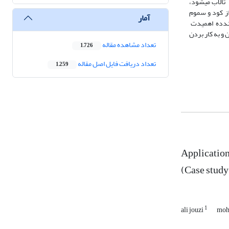
تالاب میشود،
اده بی رویه از کود و سموم
آمار
ت سوم جا میگیرند کده نشدان دهندده اهمیدت
و به کار بردن
تعداد مشاهده مقاله
1,726
تعداد دریافت فایل اصل مقاله
1,259
Application
(Case study
1
ali jouzi
moh