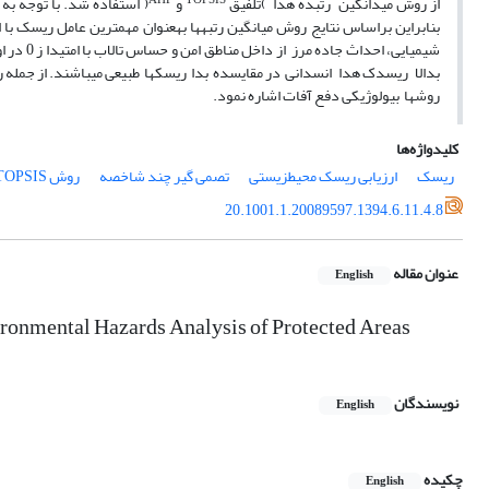
AHP
TOPSIS
از روش میدانگین رتبده هدا )تلفیق
و
( استفاده شد. با توجه ب
بدالا ریسدک هدا انسدانی در مقایسده بدا ریسکها طبیعی میباشند. از جمله را
روشها بیولوژیکی دفع آفات اشاره نمود.
کلیدواژه‌ها
ریسک
ارزیابی ریسک محیطزیستی
تصمی گیر چند شاخصه
روش TOPSIS
20.1001.1.20089597.1394.6.11.4.8
عنوان مقاله
English
ironmental Hazards Analysis of Protected Areas
نویسندگان
English
چکیده
English