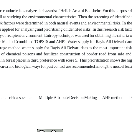
s conducted to analyze the hazards of Helleh Area of Boushehr. For this purpose, risk
ll as studying the environmental characteristics. Then the screening of identified
isk factors were determined in both natural events and environmental risks. In 
pplied for analyzing and prioritizing of identifed risks. In this research, risk fact
ty of recipient environment. Entropy technique was used for obtaining the criteria
 Method (combined TOPSIS and AHP). Water supply for Rayis Ali Delvari dam at t
rage method, water supply for Rayis Ali Delvari dam as the most important risk f
e of chemical poisons and fertilizer, construction of border road from safe an
 in forest places in third preference with score 5. This prioritization shows the 
e area and biological ways for pest control are recommended among the most effective
ntal risk assessment
Multiple Attribute Decision Making
AHP method
T