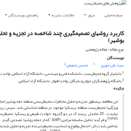
صفحه اصلی
مرور
اطلاعات نشریه
راهنمای نویسندگان
کاربرد روشهای تصمیمگیری چند شاخصه در تجزیه و تحل
بوشهر)
نوع مقاله : مقاله پژوهشی
نویسندگان
2
1
سید علی جوزی
محسن شفیعی
1
دانشیار گروه محیطزیست، دانشکده فنی و مهندسی، دانشگاه آزاد اسلامی، واحد ت
2
باشگاه پژوهشگران جوان و نخبگان، واحد اهواز، دانشگاه آزاد اسلامی
چکیده
این مطالعه، بهمنظور تجزیه و تحلیل مخاطرات محیطزیستی منطقه حله بوشهر انجا
ویژگیها محیطزیست منطقه، ریسکها موجود در منطقه شناسایی شد. سپس، ریسکه
نهایدت ، 20 عامدل ریسد ک در دو گدروه حوادث طبیعی و ریسکها محیطزیستی، مشخص شد. در مرحله بعد ، جهت تجزیه و تحلیل و اولویتبند ریسکها شناسایی شدده ، از روش
)
TOPSIS
و فرآیند تحلیل سلسله مراتبی (AHP
که از جمله روشها تصدمی گیدر چن