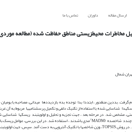
ارسال مقاله
داوران
تماس با ما
یل مخاطرات محیطزیستی مناطق حفاظت شده (مطالعه موردی:
هران شمال
م گرفت. بددین منظدور ، ابتددا بدا توجده بده بازدیددها میدانی، مصاحبه با بومیان 
دا شناسایی شده با استفاده از تکنیک دلفی و تکمیل پرسشنامهها مربوط به آن غرب
)
دد شاخصده (MADM
مدی باشدند ، استفاده شد. در این بررسی، عوامل ریسک با 
شاخص شدت اثر، احتمال وقوع و حساسیت محیطپذیرنده تجزیه و تحلیل شدند. در روش TOPSIS، وزن شاخصها با تکنیک آنتروپی به دست آمد. سپس