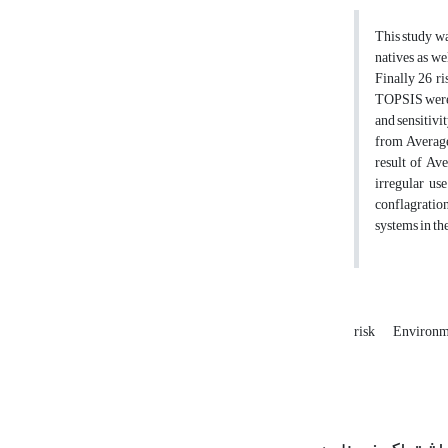
This study wa
natives as we
Finally 26 r
TOPSIS were a
and sensitivi
from Average
result of Ave
irregular us
conflagration
systems in th
risk
Environme