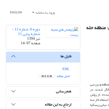
ورود به سامانه
ENGLISH
 منطقه حله
دوره 6، شماره 11 -
شماره پیاپی 11
تیر 1394
صفحه
14-97
فایل ها
XML
اصل مقاله
813.12 K
منطقه و بررسی
الگر شدند. در
هم رسانی
استفاده از سه
ارجاع به این مقاله
، جهت اولویتبند نهایی ریسکها