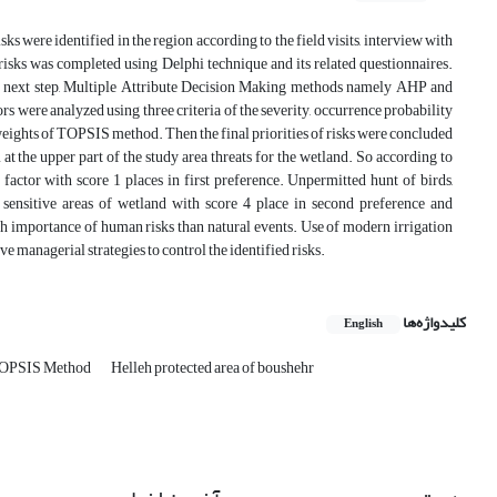
s were identified in the region according to the field visits, interview with
 risks was completed using Delphi technique and its related questionnaires.
the next step, Multiple Attribute Decision Making methods namely AHP and
ors were analyzed using three criteria of the severity, occurrence probability
 weights of TOPSIS method. Then the final priorities of risks were concluded
he upper part of the study area threats for the wetland. So according to
actor with score 1 places in first preference. Unpermitted hunt of birds,
d sensitive areas of wetland with score 4 place in second preference and
high importance of human risks than natural events. Use of modern irrigation
 managerial strategies to control the identified risks.
کلیدواژه‌ها
English
OPSIS Method
Helleh protected area of boushehr