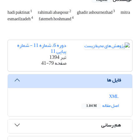
English
1
2
3
hadi paktinat
rahimali abaspour
ghadir ashournezhad
mitra
4
4
esmaeilzadeh
fatemeh hoshmand
دوره 6، شماره 11 - شماره
پیاپی 11
تیر 1394
صفحه
41-79
فایل ها
XML
اصل مقاله
1.04 M
هم رسانی