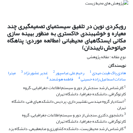
رویکردی نوین در تلفیق سیستمهای تصمیمگیری چند
معیاره و خوشهبندی خاکستری به منظور بهینه سازی
مکانی ایستگاههای محیطبانی (مطالعه موردی: پناهگاه
حیاتوحش نایبندان)
نوع مقاله : مقاله پژوهشی
نویسندگان
3
2
1
هادی پاک طینت مهدی
رحیم علی عباسپور
غدیر عشورنژاد
میترا
4
4
سادات اسماعیل زاده حسینی
فاطمه هوشمند
1
کارشناس ارشد سنجش از دور و سیستم اطلاعات جغرافیایی ،گروه
کارتوگرافی ،دانشکده جغرافیا، دانشگاه تهران
2
استادیار گروه مهندسی نقشهبرداری، پردیس دانشکدههای فنی، دانشگاه
تهران
3
دانشجوی دکتری سنجش از دور و سیستم اطلاعات جغرافیایی، گروه
کارتوگرافی، دانشکده جغرافیا، دانشگاه تهران
4
کارشناس ارشد محیطزیست، دانشکده کشاورزی و منابعطبیعی، دانشگاه یزد