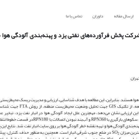
ارسال مقاله
داوران
تماس با ما
شرکت پخش فرآورده‌‌های نفتی یزد و پهنه‌‌بندی آلودگی هوا با
هران
ی هوا هستند. بنابراین، این مطالعه با هدف شناسایی، ارزیابی و مدیریت ریسک محیط‌‌زیستی
انبار مرکزی شرکت پخش فرآورده‌‌های نفتی یزد به انجام رسید. در این مطا
استفاده شد. نتایج این ارزیابی نشان می‌دهد، مهم‌ترین علل ایجاد آلودگی هوا در انبار نفت یزد، تبخیر
فرآورده در قسمت مخازن با RPN360 و 280، تبخیر عملیاتی فرآورده در قسمت سکو‌های بارگیری با 360
ط‌زیستی آلودگی هوا، با استفاده از نرم‌افزار GIS اقدام به پهنه‌بندی آلودگی هوا و تهیه نقشه خطر آلودگی هوا بر روی سایت انبار نفت شد. ن
در ضلع جنوب شرقی انبار است. همچنین به منظور حذف، کنترل، پی
2
رزیابی ریسک، راه‌کارهای مدیریت ریسک برای انبار نفت شهید صدوقی یزد از قبیل ا