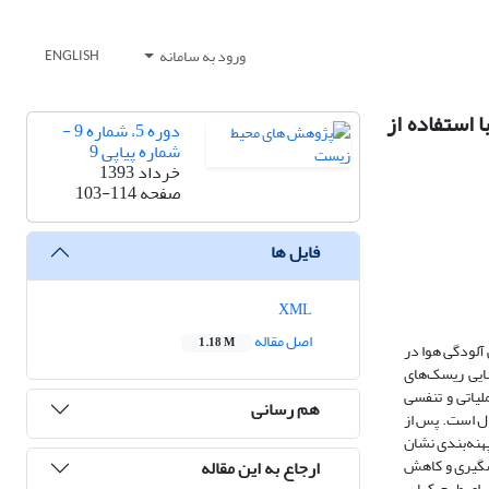
ورود به سامانه
ENGLISH
 استفاده از
دوره 5، شماره 9 -
شماره پیاپی 9
خرداد 1393
صفحه
103-114
فایل ها
XML
اصل مقاله
1.18 M
 آلودگی هوا در
لعه، از تکنیک GIS جهت تحلیل وضعیت محیط‌‌زیست منطقه، از روش FTA جهت شناسایی ریسک‌‌های
 عملیاتی و تنفسی
هم رسانی
RPN و آب‌بند نبودن اتصالات با RPN180در قسمت خطوط انتقال است. پس از
تایج این پهنه‌بندی نشان
شگیری و کاهش
ارجاع به این مقاله
جرای طرح کهاب