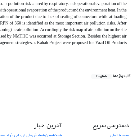
 to air pollution risk caused by respiratory and operational evaporation of the
with operational evaporation of the product and the environment heat. In the
ation of the product due to lack of sealing of connectors, while at loading
RPN of 360 is identified as the most important air pollution risks. After
ning the air pollution. Accordingly, the risk map of air pollution on the site
caused by NMTHC was occurred at Storage Section. Besides, the highest air
anagement strategies as Kahab Project were proposed for Yazd Oil Products
کلیدواژه‌ها
English
دسترسی سریع
آخرین اخبار
صفحه اصلی
هفدهمین همایش ملی ارزیابی اثرات محی