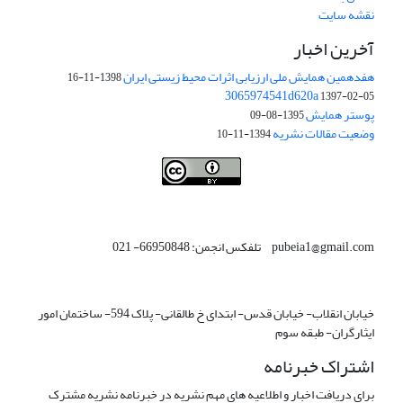
نقشه سایت
آخرین اخبار
هفدهمین همایش ملی ارزیابی اثرات محیط زیستی ایران
1398-11-16
3065974541d620a
1397-02-05
پوستر همایش
1395-08-09
وضعیت مقالات نشریه
1394-11-10
This work is licensed under a
Creative Commons Attribution 4.0
.
International License
pubeia1@gmail.com تلفکس انجمن: 66950848- 021
خیابان انقلاب- خیابان قدس- ابتدای خ طالقانی- پلاک 594- ساختمان امور
ایثارگران- طبقه سوم
اشتراک خبرنامه
برای دریافت اخبار و اطلاعیه های مهم نشریه در خبرنامه نشریه مشترک