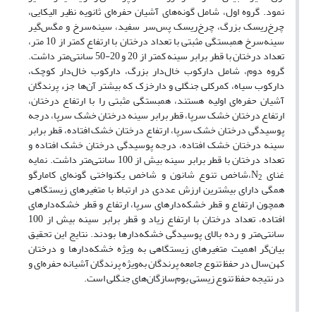
نمود. گروه اول، شامل گونه‌های آشیان حفره‌ای ثانویه نظیر الیکایی،
چرخ‌ریسک بزرگ، چرخ‌ریسک پس‌سر سفید، سینه‌سرخ و مگس‌گیر
سینه‌سرخ همبستگی مثبتی با تعداد درختان با ارتفاع کمتر از 10 متر،
تعداد درختان با قطر برابر سینه کمتر از 20 و 20-50 سانتی‌متر داشت.
گروه دوم، شامل دارکوب خال‌دار بزرگ، دارکوب خال‌دار کوچک،
دارکوب سیاه، کمرکلی جنگلی و دارخزک که بیشتر آن‌ها جزء پرندگان
آشیان حفره‌ای اولیه هستند، همبستگی مثبتی را با ارتفاع درختان،
ارتفاع درختان خشک سرپا، قطر برابر سینه درختان خشک سرپا، درجه
پوسیدگی درختان خشک سرپا، ارتفاع درختان خشک افتاده، قطر برابر
سینه درختان خشک افتاده، درجه پوسیدگی درختان خشک افتاده و
تعداد درختان با قطر برابر سینه بیش از 100 سانتی‌متر داشت. نمایه
غنای N
،شاخص تنوع شانون و شاخص یکنواختی گونه‌ای کامارگو
2
همگی دارای بیشترین ارزش عددی در ارتباط با متغیرهای زیستگاهی
همچون ارتفاع و قطر خشکه‌دارهای سرپا، ارتفاع و قطر خشکه‌دارهای
افتاده، تعداد درختان با ارتفاع زیاد و قطر برابر سینه بیش از 100
سانتی‌متر و رده بالای پوسیدگی خشکه‌دارها بودند. نتایج این تحقیق
بیان‌گر اهمیت متغیرهای زیستگاهی به ویژه خشکه‌دارها و درختان
کهن‌سال در حفظ تنوع جامعه پرندگان به‌ویژه پرندگان آشیانه حفره‌ای و
در نتیجه حفظ تنوع زیستی بوم‌سازگان‌های جنگلی است.