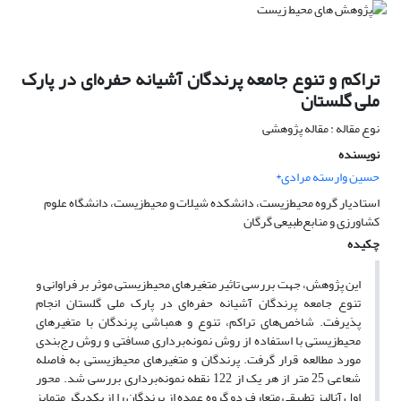
تراکم و تنوع جامعه پرندگان آشیانه حفره‌ای در پارک
ملی گلستان
نوع مقاله : مقاله پژوهشی
نویسنده
حسین وارسته مرادی*
استادیار گروه محیط‌زیست، دانشکده شیلات و محیط‌زیست، دانشگاه علوم
کشاورزی و منابع‌طبیعی گرگان
چکیده
این پژوهش، جهت بررسی تاثیر متغیرهای محیط‌زیستی موثر بر فراوانی و
تنوع جامعه پرندگان آشیانه حفره‌ای در پارک ملی گلستان انجام
پذیرفت. شاخص‌های تراکم، تنوع و همباشی پرندگان با متغیرهای
محیط‌زیستی با استفاده از روش نمونه‌برداری مسافتی و روش رج‌بندی
مورد مطالعه قرار گرفت. پرندگان و متغیرهای محیط‌زیستی به فاصله
شعاعی 25 متر از هر یک از 122 نقطه نمونه‌برداری بررسی شد. محور
اول آنالیز تطبیقی متعارف دو گروه عمده از پرندگان را از یکدیگر متمایز