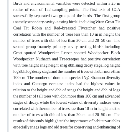
Birds and environmental variables were detected within a 25 m
radius of each of 122 sampling points. The first axis of CCA
successfully separated two groups of the birds. The first group
(namely secondary cavity-nesting birds), including Wren, Great Tit,
Coal Tit, Robin, and Red-breasted Flycatcher had positive
correlation with the number of trees less than 10 m in height, the
number of trees with dbh of less than 20 cm and 20-50 cm. The
second group (namely primary cavity-nesting birds), including
Great-spotted Woodpecker, Lesser-spotted Woodpecker, Black
Woodpecker, Nuthatch, and Treecreeper had positive correlation
with tree height, snag height, snag dbh, snag decay stage, log height,
log dbh, log decay stage, and the number of trees with dbh more than
100 cm. The number of dominant species (N
), Shannon diversity
2
index and Camargo evenness index had the highest values in
relation to the height and dbh of sangs, the height and dbh of logs,
the number of tall trees with dbh more than 100 cm and advanced
stages of decay, while the lowest values of diversity indices were
correlated with the number of trees less than 10 m in height and the
number of trees with dbh of less than 20 cm and 20-50 cm. The
results of this study highlighted the importance of habitat variables,
especially snags, logs and old trees, for conserving and enhancing of