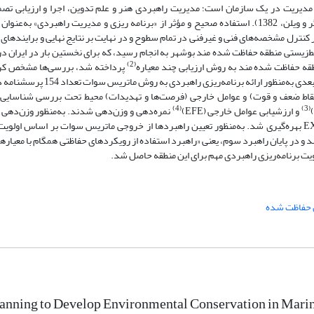
 مدیریت در یک سازمان است؛ مدیریت راهبردی هنر و علم تدوین، اجرا و ارزیابی تص
چندگانه‌ای است که سازمان را قادر می‌سازد به مقاصد خود دست یابد (هانگر و ویلن، 1382). استفاده صحیح و مؤثر از «برنامه ریزی و مدیریت راه
نترل مشخصه‌های فنی و غیرفنی در تمام سطوح و در نهایت بر نتایج نهایی و برایندهای
‌زیستی منطقه حفاظت شده مند بوشهر به انجام رسید، که برای نخستین بار در ایران د
(2)
طقه حفاظت شده مند به روش ارزیابی چند معیاره
منطقه را زون حفاظت شده شامل می‌شود (مصطفوی و همکاران، 1385). در قدم بعدی
 (نقاط ضعف و قوت) و عوامل خارجی (فرصت‌ها و تهدیدات) محیط تحت بررسی شناسایی
(4)
(3)
و ارزشیابی عوامل خارجی (EFE)
نمره‌دهی و وزن‌دهی شدند. به‌منظور وزن‌دهی 
و نرم‌افزار EXPERT CHOICE بهره‌گیری شد. به‌منظور تعیین راهبردها از خروجی ماتریس سوات بر اساس او
و در پایان راهبرد سوم، یعنی «راهبرد استفاده از رویکردهای حفاظتی همگام با معیارهای
 حفاظت شده
lanning to Develop Environmental Conservation in Mari