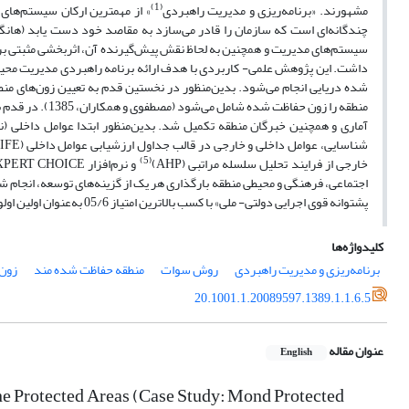
(1)
مشهورند. «برنامه‌ریزی و مدیریت راهبردی
» از مهمترین ارکان سیستم‌های
سیستم‌های مدیریت و همچنین به لحاظ نقش پیش‌گیرنده آن، اثربخشی مثبتی بر ک
داشت. این پژوهش علمی- کاربردی با هدف ارائه برنامه راهبردی مدیریت محیط
شده دریایی انجام می‌شود. بدین‌منظور در نخستین قدم به تعیین زون‌های من
آماری و همچنین خبرگان منطقه تکمیل شد. بدین‌منظور ابتدا عوامل داخلی
شناسایی، عوامل داخلی و خارجی در قالب جداول ارزشیابی عوامل داخلی (IFE)
(5)
خارجی از فرایند تحلیل سلسله مراتبی (AHP)
اجتماعی، فرهنگی و محیطی منطقه بارگذاری هر یک از گزینه‌های توسعه، انجام شد 
پشتوانه قوی اجرایی دولتی- ملی» با کسب بالاترین امتیاز 05/6 به‌عنوان اولین اولویت برنامه‌ریزی راهبردی مهم برای این منطقه حاصل شد.
کلیدواژه‌ها
برنامه‌ریزی و مدیریت راهبردی
روش سوات
منطقه حفاظت شده مند
زون
20.1001.1.20089597.1389.1.1.6.5
عنوان مقاله
English
ne Protected Areas (Case Study: Mond Protected