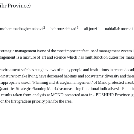
ihr Province)
2
3
4
mohammadbagher nabavi
behrouz dehzad
ali jouzi
nabiallah moradi
strategic management is one of the most important feature of management system i
agement is a mixture of art and science, which has multifunction duties for makin
environment safe has caught views of many people and institutions in recent dec
 nature to make living, have decreased habitats’ and ecosystems’ diversity and threa
d appropriate use of “Planning and strategic management” of Mand protected area
ntities Strategic Planning Matrix) as measuring functional indicatives in Plannin
 results taken from analysis at MOND protected area in- BUSHIHR Province, gradi
 the first grade as priority plan for the area.