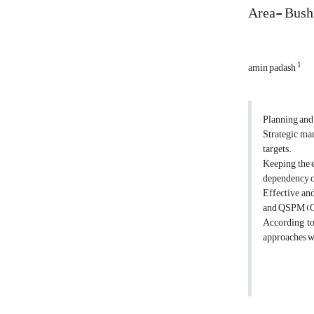
Area- Bush
1
amin padash
Planning and 
Strategic man
targets.
Keeping the 
dependency on
Effective an
and QSPM (Qua
According to
approaches won