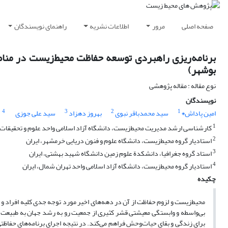
صفحه اصلی
مرور
اطلاعات نشریه
راهنمای نویسندگان
برنامه‌ریزی راهبردی توسعه حفاظت محیط‌زیست در منا
بوشهر)
نوع مقاله : مقاله پژوهشی
نویسندگان
4
3
2
1
امین پاداش٭
سید محمدباقر نبوی
بهروز دهزاد
سید علی جوزی
1
کارشناسی ارشد مدیریت محیط‌زیست، دانشگاه آزاد اسلامی واحد علوم و تحقیقات 
2
استادیار گروه محیط‌زیست، دانشگاه علوم و فنون دریایی خرمشهر، ایران
3
استاد گروه جغرافیا، دانشکدة علوم زمین دانشگاه شهید بهشتی، ایران
4
استادیار گروه محیط‌زیست، دانشگاه آزاد اسلامی واحد تهران شمال، ایران
چکیده
محیط‌زیست و لزوم حفاظت از آن در دهه‌های اخیر مورد توجه جدی کلیه افراد و م
بی‌واسطه و وابستگی معیشتی قشر کثیری از جمعیت رو به رشد جهان به طبیعت از
برای زندگی و بقای حیات‌وحش فراهم می‌کند. در نتیجه اجرای برنامه‌های حفاظ