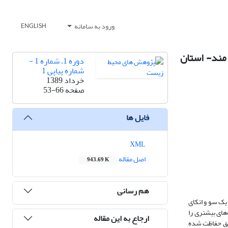
ورود به سامانه
ENGLISH
مند- استان
دوره 1، شماره 1 -
شماره پیاپی 1
خرداد 1389
صفحه
53-66
فایل ها
XML
اصل مقاله
943.69 K
هم رسانی
 یک سو و اتکای
های بیشتری را
ارجاع به این مقاله
اطق حفاظت شده