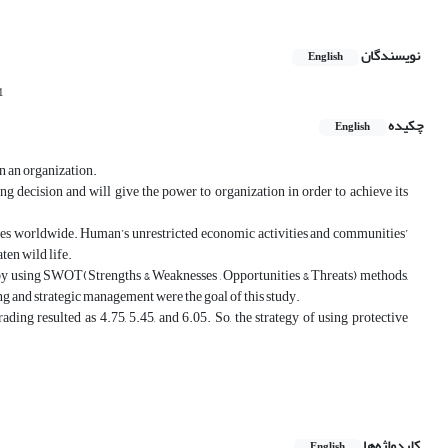
نویسندگان
English
1
چکیده
English
n an organization.
g decision and will give the power to organization in order to achieve its
ades worldwide. Human’s unrestricted economic activities and communities’
ten wild life.
 by using SWOT(Strengths & Weaknesses , Opportunities & Threats) methods,
g and strategic management were the goal of this study.
ng resulted as 4.75, 5.45, and 6.05. So, the strategy of using protective
کلیدواژه‌ها
English