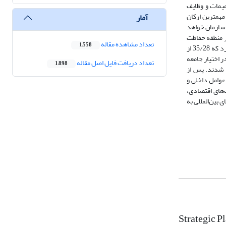
میمات و وظایف
بردی» به‌عنوان مهمترین ارکان
آمار
 سازمان خواهد
ر منطقه حفاظت
تعداد مشاهده مقاله
1,558
پرداخته شد، بررسی‌ها مشخص کرد که 35/28 از
 به‌منظور ارائه برنامه‌ریزی راهبردی به روش ماتریس سوات تعداد 154 پرسشنامه در اختیار جامعه
تعداد دریافت فایل اصل مقاله
1,898
 شدند. پس از
عوامل داخلی و
لویت‌های اقتصادی،
 بین‌المللی به
Strategic P