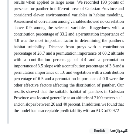
results when applied to large areas. We recorded 193 points of
presence for panther in different areas of Golestan Province and
considered eleven environmental variables in habitat modeling.
Assessment of correlation among variables showed no correlation
above 0.9 among the selected variables. Ruggedness with a
contribution percentage of 33
.
2 and a permutation importance of
4
.
8 was the most important factor in determining the panther’s
habitat suitability. Distance from preys with a contribution
percentage of 28
.
7 and a permutation importance of 60
.
2, altitude
with a contribution percentage of 4.4 and a permutation
importance of 3
.
5, slope with a contribution percentage of 3
.
8 and a
permutation importance of 1
.
6 and vegetation with a contribution
percentage of 6
.
5 and a permutation importance of 0.8 were the
other effective factors affecting the distribution of panther. Our
results showed that the suitable habitat of panthers in Golestan
Province was located generally at an altitude of 2100 meters a.s.l.
and on slopes between 20 and 40 percent. In addition, we found that
the model has an acceptable predictability with an AUC of 0.972.
کلیدواژه‌ها
English