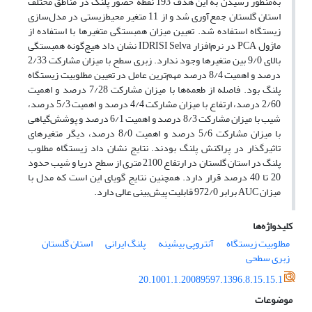
به‌منظور رسیدن به این هدف 193 نقطه حضور پلنگ در مناطق مختلف
استان گلستان جمع‌آوری شد و از 11 متغیر ‌محیط‌زیستی در مدل‌سازی
زیستگاه استفاده شد. تعیین میزان همبستگی متغیرها با استفاده از
ماژول PCA در نرم‌افزار IDRISI Selva نشان داد هیچ‌گونه همبستگی
بالای 9/0 بین متغیرها وجود ندارد. زبری سطح با میزان مشارکت 2/33
درصد و اهمیت 8/4 درصد مهم‌ترین عامل در تعیین مطلوبیت زیستگاه
پلنگ بود. فاصله از طعمه‌ها با میزان مشارکت 7/28 درصد و اهمیت
2/60 درصد، ارتفاع با میزان مشارکت 4/4 درصد و اهمیت 5/3 درصد،
شیب با میزان مشارکت 8/3 درصد و اهمیت 6/1 درصد و پوشش‌گیاهی
با میزان مشارکت 5/6 درصد و اهمیت 8/0 درصد، دیگر متغیرهای
تاثیرگذار در پراکنش پلنگ بودند. نتایج نشان داد زیستگاه مطلوب
پلنگ در استان گلستان در ارتفاع 2100 متری از سطح دریا و شیب حدود
20 تا 40 درصد قرار دارد. همچنین نتایج گویای این است که مدل با
میزان AUC برابر 972/0 قابلیت پیش‌بینی عالی دارد.
کلیدواژه‌ها
مطلوبیت زیستگاه
آنتروپی بیشینه
پلنگ ایرانی
استان گلستان
زبری سطحی
20.1001.1.20089597.1396.8.15.15.1
موضوعات