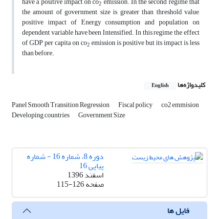
have a positive impact on co
emission. In the second regime that
2
the amount of government size is greater than threshold value,
positive impact of Energy consumption and population on
dependent variable have been Intensified. In this regime the effect
of GDP per capita on co
emission is positive but its impact is less
2
than before.
کلیدواژه‌ها
English
Panel Smooth Transition Regression
Fiscal policy
co2 emmision
Developing countries
Government Size
دوره 8، شماره 16 - شماره
پیاپی 16
اسفند 1396
صفحه
115-126
فایل ها