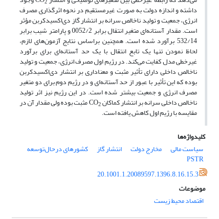
2
داشته و اندازه دولت به صورت غیرمستقیم در نحوه اثرگذاری مصرف
انرژی، جمعیت و تولید ناخالص ‌سرانه بر انتشار گاز دی‌اکسید‌کربن مؤثر
است. مقدار آستانه‌ای متغیر انتقال برابر 0052/2 و پارامتر شیب برابر
532/14 برآورد شده است. همچنین براساس نتایج آزمون‌های لازم،
لحاظ نمودن تنها یک تابع انتقال با یک حد آستانه‌ای برای برآورد
غیرخطی مدل کفایت می‌کند. در رژیم اول مصرف انرژی، جمعیت و تولید
ناخالص‌ داخلی دارای تأثیر مثبت و معناداری بر انتشار دی‌اکسید‌کربن
بوده که این تأثیر با عبور از حد آستانه‌ای و در رژیم دوم برای دو متغیر
مصرف انرژی و جمعیت بیشتر شده است. در این رژیم نیز اثر تولید
ناخالص داخلی سرانه بر انتشار کماکان CO
مثبت بوده ولی مقدار آن در
2
مقایسه با رژیم اول کاهش یافته است.
کلیدواژه‌ها
سیاست مالی
مخارج دولت
انتشار گاز
کشورهای درحال‌توسعه
PSTR
20.1001.1.20089597.1396.8.16.15.3
موضوعات
اقتصاد محیط زیست