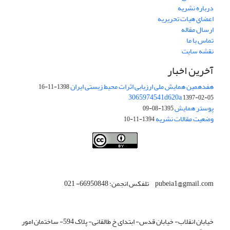
درباره نشریه
اعضای هیات تحریریه
ارسال مقاله
تماس با ما
نقشه سایت
آخرین اخبار
هفدهمین همایش ملی ارزیابی اثرات محیط زیستی ایران
1398-11-16
3065974541d620a
1397-02-05
پوستر همایش
1395-08-09
وضعیت مقالات نشریه
1394-11-10
This work is licensed under a
Creative Commons Attribution 4.0
.
International License
pubeia1@gmail.com تلفکس انجمن: 66950848- 021
خیابان انقلاب- خیابان قدس- ابتدای خ طالقانی- پلاک 594- ساختمان امور