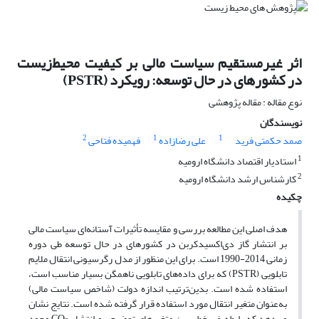
اثر غیرمستقیم سیاست مالی بر کیفیت محیط‌زیست
در کشورهای در حال ‌توسعه: رویکرد (PSTR)
نوع مقاله : مقاله پژوهشی
نویسندگان
2
1
1
صمد حکمتی فرید
علی رضازاده
فهمیده فتاحی
1
استادیار اقتصاد دانشگاه ارومیه
2
کارشناس ارشد دانشگاه ارومیه
چکیده
هدف اصلی این مطالعه بررسی و مقایسه تأثیرات آستانه‌‌ای سیاست مالی
بر انتشار گاز دی‌اکسید‌کربن در کشورهای در حال ‌توسعه طی دوره
زمانی 2014-1990 است. برای این منظور از مدل رگرسیونی انتقال ملایم
تابلویی (PSTR) که برای داده‌های تابلویی ناهمگن بسیار مناسب است،
استفاده شده است. بدین‌ترتیب اندازه دولت (شاخص سیاست مالی)
به‌عنوان متغیر انتقال مورد استفاده قرار گرفته شده است. نتایج نشان
می‌دهد که رابطه غیرخطی بین متغیرهای توضیحی و انتشار CO
وجود