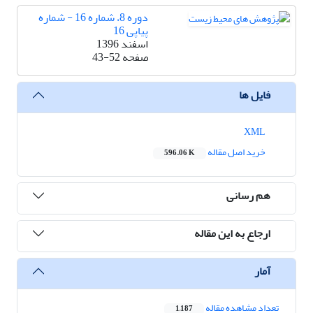
دوره 8، شماره 16 - شماره
پیاپی 16
اسفند 1396
صفحه
43-52
فایل ها
XML
خرید اصل مقاله
596.06 K
هم رسانی
ارجاع به این مقاله
آمار
تعداد مشاهده مقاله
1,187