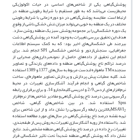
پوشش‌گیاهی یکی از ‌شاخص‌های اساسی در حیات اکولوژیکی
محیط‌زیست می‌باشد که به طور مستقیم با شرایط رطوبتی منطقه در
ارتباط است. مقایسه پوشش‌گیاهی در دو دوره زمانی با شرایط رطوبتی
مختلف در یک منطقه به خوبی ‌می‌تواند میزان تنش خشکی ناشی از وقوع
یک دوره خشکسالی را بر مجموعه پوشش سبز یک منطقه روشن سازد.
هدف این تحقیق بررسی تغییرات به وجود آمده در پوشش‌گیاهی دشت
بیرجند طی ‌خشکسالی‌های اخیر بود؛ که به کمک سیستم اطلاعات
جغرافیایی، سنجش‌از‌دور و شاخص خشکسالی SPI انجام شد. برای
انجام این تحقیق از داده‌های حاصل از نمونه‌برداری‌‌های صحرایی از
درصد تراکم تاج پوشش‌گیاهی منطقه و داده‌های بارندگی و تصاویر
سنجنده TM ماهواره لندست مربوط به ‌سال‌های 1377 و 1389 استفاده
شد. کلیه عملیات پیش پردازش و پردازش تصاویر ‌ماهواره‌ای، ساخت
‌شاخص‌های گیاهی و انجام فرآیند آشکارسازی تغییرات در محیط
نرم‌افزار‌های اردس 2/9 و ادریسی کلیمانجارو 14، و برای برقراری رابطه
رگرسیونی بین درصد تاج پوشش ‌گیاهی و مقادیر ‌شاخص‌ها از نرم‌افزار
Spss استفاده شد. در بین ‌شاخص‌های گیاهی، شاخص
MSAVI
بالاترین رابطه رگرسیونی را نشان داد و از این شاخص برای
2
تهیه نقشه درصد تاج پوشش‌ گیاهی در ‌‌سال‌های مورد مطالعه استفاده
شد. با استفاده از رویه آشکارسازی تغییرات به روش پس از طبقه‌بندی،
تغییرات رخ داده در درصد تاج پوشش‌ گیاهی منطقه مشخص شد. نتایج
نشان داد که پوشش‌ گیاهی منطقه شدیداً تحت تاثیر خشکسالی قرار