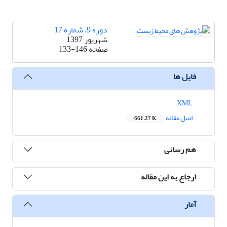
دوره 9، شماره 17
شهریور 1397
صفحه
133-146
فایل ها
XML
اصل مقاله
661.27 K
هم رسانی
ارجاع به این مقاله
آمار