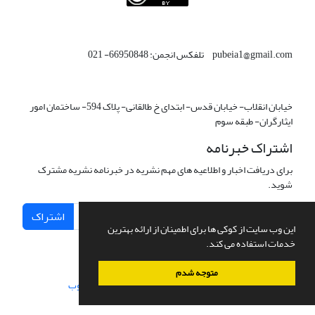
This work is licensed under a
Creative Commons Attribution 4.0
.
International License
pubeia1@gmail.com تلفکس انجمن: 66950848- 021
خیابان انقلاب- خیابان قدس- ابتدای خ طالقانی- پلاک 594- ساختمان امور
ایثارگران- طبقه سوم
اشتراک خبرنامه
برای دریافت اخبار و اطلاعیه های مهم نشریه در خبرنامه نشریه مشترک
شوید.
اشتراک
این وب سایت از کوکی ها برای اطمینان از ارائه بهترین
خدمات استفاده می کند.
متوجه شدم
سامانه مدیریت نشریات علمی.
طراحی و پیاده سازی از
سیناوب