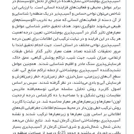
آسیب‌پذیری بوم‌شناختی نشان‌دهنده درجه‌ای از تحمل اکوسیستم در
برابر عوامل محیطی و فعالیت‌های فزاینده انسانی است. با ارزیابی این
شاخص می‌توان نواحی حساس و آسیب‌پذیر در یک منطقه را شناسایی و
از آن دسته از فعالیت‌های انسانی که منجر به تخریب اکوسیستم‌های
طبیعی می‌شوند جلوگیری نمود. هدف تحقیق حاضر شناسایی عوامل و
معیارهای تاثیر گذار در آسیب‌پذیری بوم‌شناختی، تعیین درجه اهمیت
هر یک در این فرایند و در نهایت ترکیب این اطلاعات برای تعیین درجه
آسیب‌پذیری نواحی مختلف در استان است. جهت انجام تحقیق ابتدا با
مرور تحقیقات گذشته تعداد هفت معیار تاثیر گذار شامل طبقات
ارتفاعی، میزان شیب، جهت شیب، تراکم پوشش گیاهی، عمق خاک،
فرسایش‌پذیری سنگ مادر و اقلیم شناسایی شدند. همچنین عوامل
تشدیدکننده آسیب‌پذیری بوم‌شناختی ازجمله تراکم منابع آبی، افت
سطح آب‌های زیرزمینی، سیل‌خیزی، خطر زمین‌لرزه، خطر زمین‌لغزش و
فرسایش آبی و بادی می‌باشند، در نظر گرفته شدند. سپس بر اساس
اصول کاربرد روش تحلیل سلسله مراتبی توسعه‌یافته ماتریس
مقایسات زوجی تشکیل و با مصاحبه با ده کارشناس درجه ارجحیت
(وزن) معیارها و زیرمعیارهای هر معیار محاسبه شد. در نهایت با کاربرد
روش ترکیب خطی وزن‌دار در محیط سیستم اطلاعات جغرافیایی لایه‌های
اطلاعاتی بر اساس وزن معیارها و زیرمعیارها ترکیب شدند و نقشه
آسیب‌پذیری بوم‌شناختی استان کرمان تهیه شد. نتایج نشان می‌دهد
بخش شمال، شمال‌شرق و شرق استان کرمان از آسیب‌پذیری بسیار
بالایی برخوردار می‌باشند و حدود 4/25 درصد از مساحت منطقه در