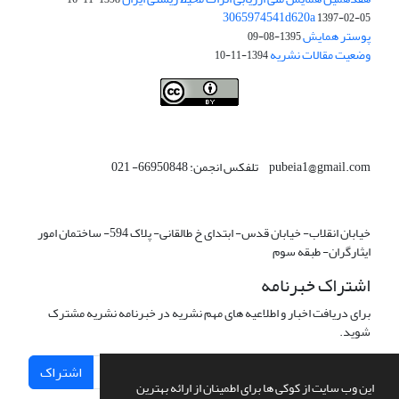
3065974541d620a
1397-02-05
پوستر همایش
1395-08-09
وضعیت مقالات نشریه
1394-11-10
This work is licensed under a
Creative Commons Attribution 4.0
.
International License
pubeia1@gmail.com تلفکس انجمن: 66950848- 021
خیابان انقلاب- خیابان قدس- ابتدای خ طالقانی- پلاک 594- ساختمان امور
ایثارگران- طبقه سوم
اشتراک خبرنامه
برای دریافت اخبار و اطلاعیه های مهم نشریه در خبرنامه نشریه مشترک
شوید.
اشتراک
این وب سایت از کوکی ها برای اطمینان از ارائه بهترین