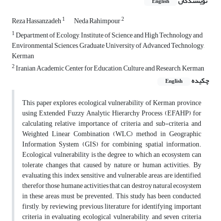
نویسندگان
English
1
2
Reza Hassanzadeh
Neda Rahimpour
1
Department of Ecology, Institute of Science and High Technology and
Environmental Sciences, Graduate University of Advanced Technology,
Kerman
2
Iranian Academic Center for Education, Culture and Research, Kerman
چکیده
English
This paper explores ecological vulnerability of Kerman province
using Extended Fuzzy Analytic Hierarchy Process (EFAHP) for
calculating relative importance of criteria and sub-criteria, and
Weighted Linear Combination (WLC) method in Geographic
Information System (GIS) for combining spatial information.
Ecological vulnerability is the degree to which an ecosystem can
tolerate changes that caused by nature or human activities. By
evaluating this index sensitive and vulnerable areas are identified,
therefor those humane activities that can destroy natural ecosystem
in these areas must be prevented. This study has been conducted,
firstly, by reviewing previous literature for identifying important
criteria in evaluating ecological vulnerability, and seven criteria