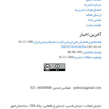
درباره نشریه
اعضای هیات تحریریه
ارسال مقاله
تماس با ما
نقشه سایت
آخرین اخبار
هفدهمین همایش ملی ارزیابی اثرات محیط زیستی ایران
1398-11-16
3065974541d620a
1397-02-05
پوستر همایش
1395-08-09
وضعیت مقالات نشریه
1394-11-10
This work is licensed under a
Creative Commons Attribution 4.0
.
International License
pubeia1@gmail.com تلفکس انجمن: 66950848- 021
خیابان انقلاب- خیابان قدس- ابتدای خ طالقانی- پلاک 594- ساختمان امور