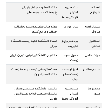
افسانه
مهندسی و
دانشگاه شهید بهشتی تهران.
شهبازی
کنترل
پژوهشکده علوم محیطی
آلودگی محیط
سیدابراهیم
سایر موارد
عضو هیات علمی موسسه تحقیقات
صادقی
جنگلها و مراتع کشور
اسماعیل
برنامه ربزی و
استاددانشکده محیط زیست دانشگاه
صالحی
مدیریت
تهران
جواد صالحی
حقوق محیط
دانشیار دانشگاه پیام نور، تهران، ایران
زیست
صادق صالحی
آموزش محیط
هسته پژوهشی توسعه و محیط زیست،
زیست، سایر
دانشگاه مازندران
موارد
محمدرضا
مهندسی و
دانشیار دانشکده مهندسی عمران،
صبور
کنترل
دانشگاه صنعتی خواجه نصیرالدین
آلودگی محیط
طوسی
مژگان صلواتی
هیئت علمی/دانشگاه آزاد اسلامی واحد