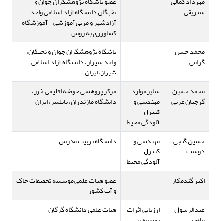
مهرداد کمالی
عضو باشگاه پژوهشگران جوان و
سنزیقی
نخبگان دانشگاه آزاد اسلامی واحد
آزادشهر و مربی آموزشی - آموزشگاه
کشاورزی به روش
محمد حسن
باشگاه پژوهشگران جوان و نخبگان،
گرامی
واحد شیراز، دانشگاه آزاد اسلامی،
شیراز، ایران
محمد حسین
سایر موارد،
مرکز پژوهشی حوضه اقلیمی خزر،
گرجیان عربی
مهندسی و
دانشگاه مازندران، بابلسر، ایران
کنترل
آلودگی محیط
حسین گنجی
مهندسی و
دانشگاه تربیت مدرس
دوست
کنترل
آلودگی محیط
اکبر گندمکار
عضو هیات علمی موسسه تحقیقات خاک
و آب کشور
عبدالرسول
ارزیابی اثرات
هیات علمی دانشگاه گرگان
ماهینی
توسعه بر