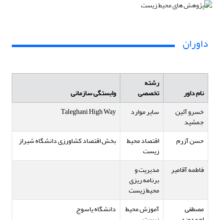
داوران
رشته
نام داور
تخصصی
وابستگی سازمانی
خسرو آئین
سایر موارد
Taleghani High Way
جمشید
حسن آزرم
اقتصاد محیط
بخش اقتصاد کشاورزی دانشگاه شیراز
زیست
فاطمه آقامیر
مدیریت و
برنامه ریزی
محیط زیست
مصطفی
آموزش محیط
دانشگاه یاسوج
احمدوند
زیست