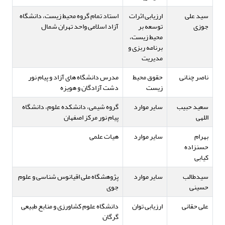
سید علی
ارزیابی اثرات
استاد تمام گروه محیط زیست، دانشگاه
جوزی
توسعه بر
آزاد اسلامی واحد تهران شمال
محیط زیست،
برنامه ربزی و
مدیریت
ناصر چنانی
حقوق محیط
مدرس دانشگاه های آزاد و پیام نور
زیست
دشت آزادگان و هویزه
سعید حبیب
سایر موارد
گروه شیمی، دانشکده علوم، دانشگاه
اللهی
پیام نور مرکز اصفهان
بهرام
سایر موارد
هیات علمی
حسن‎زاده
سیدطالب
سایر موارد
پژوهشگاه ملی اقیانوس شناسی و علوم
حسینی
جوی
علی حقانی
ارزیابی توان
دانشگاه علوم کشاورزی و منابع طبیعی
گرگان