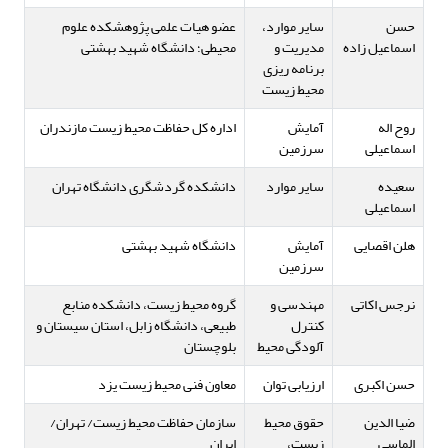
حسن
سایر موارد،
عضو هیات علمی پژوهشکده علوم
اسماعیل زاده
مدیریت و
محیطی؛ دانشگاه شهید بهشتی
برنامه ریزی
محیط زیست
روح اله
آمایش
اداره کل حفاظت محیط زیست مازندران
اسماعیلی
سرزمین
سعیده
سایر موارد
دانشکده گردشگری دانشگاه تهران
اسماعیلی
هلن اقصایی
آمایش
دانشگاه شهید بهشتی
سرزمین
نرجس اکاتی
مهندسی و
گروه محیط زیست، دانشکده منابع
کنترل
طبیعی، دانشگاه زابل، استان سیستان و
آلودگی محیط
بلوچستان
حسن اکبری
ارزیابی توان
معاون فنی محیط زیست یزد
ضیا الدین
حقوق محیط
سازمان حفاظت محیط زیست/ تهران/
الماسی
زیست،
ایران