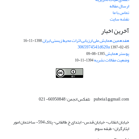
ارسال مقاله
تماس با ما
نقشه سایت
آخرین اخبار
هفدهمین همایش ملی ارزیابی اثرات محیط زیستی ایران
1398-11-16
3065974541d620a
1397-02-05
پوستر همایش
1395-08-09
وضعیت مقالات نشریه
1394-11-10
This work is licensed under a
Creative Commons Attribution 4.0
.
International License
pubeia1@gmail.com تلفکس انجمن: 66950848- 021
خیابان انقلاب- خیابان قدس- ابتدای خ طالقانی- پلاک 594- ساختمان امور
ایثارگران- طبقه سوم