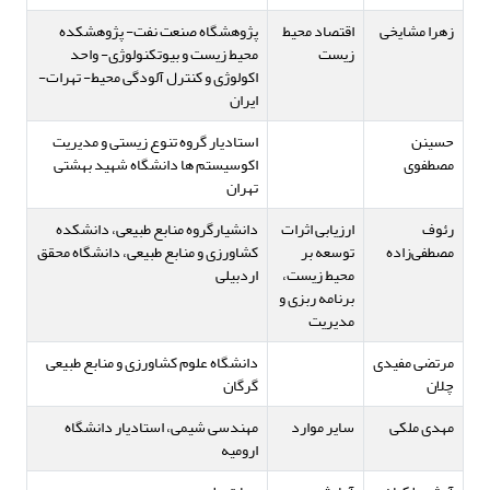
زهرا مشایخی
اقتصاد محیط
پژوهشگاه صنعت نفت- پژوهشکده
زیست
محیط زیست و بیوتکنولوژی- واحد
اکولوژی و کنترل آلودگی محیط- تهرات-
ایران
حسینن
استادیار گروه تنوع زیستی و مدیریت
مصطفوی
اکوسیستم ها دانشگاه شهید بهشتی
تهران
رئوف
ارزیابی اثرات
دانشیارگروه منابع طبیعی، دانشکده
مصطفی‌زاده
توسعه بر
کشاورزی و منابع طبیعی، دانشگاه محقق
محیط زیست،
اردبیلی
برنامه ربزی و
مدیریت
مرتضی مفیدی
دانشگاه علوم کشاورزی و منابع طبیعی
چلان
گرگان
مهدی ملکی
سایر موارد
مهندسی شیمی، استادیار دانشگاه
ارومیه