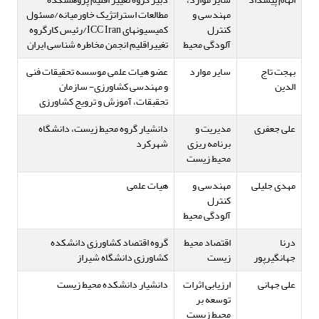
مهندسی و
مطالعات استراتژیک خاورمیانه/مسئول
کنترل
کمیسیونهای ICC Iran/رئیس کارگروه
آلودگی محیط
تغییراقلیم انجمن مخاطره شناسی ایران
بهجت تاج
سایر موارد
عضو هیات علمی موسسه تحقیقات فنی
الدین
و مهندسی کشاورزی- سازمان
تحقبقات، آموزش و ترویج کشاورزی
علی جعفری
مدیریت و
دانشیار گروه محیط زیست، دانشگاه
برنامه ریزی
شهرکرد
محیط زیست
مهدی جلیلی
مهندسی و
هیات علمی
کنترل
آلودگی محیط
درنا
اقتصاد محیط
گروه اقتصاد کشاورزی دانشکده
جهانگیرپور
زیست
کشاورزی دانشگاه شیراز
علی جهانی
ارزیابی اثرات
دانشیار دانشکده محیط زیست
توسعه بر
محیط زیست