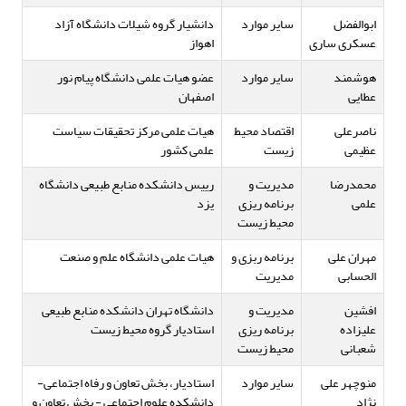
ابوالفضل
سایر موارد
دانشیار گروه شیلات دانشگاه آزاد
عسکری ساری
اهواز
هوشمند
سایر موارد
عضو هیات علمی دانشگاه پیام نور
عطایی
اصفهان
ناصرعلی
اقتصاد محیط
هیات علمی مرکز تحقیقات سیاست
عظیمی
زیست
علمی کشور
محمدرضا
مدیریت و
رییس دانشکده منابع طبیعی دانشگاه
علمی
برنامه ریزی
یزد
محیط زیست
مهران علی
برنامه ربزی و
هیات علمی دانشگاه علم و صنعت
الحسابی
مدیریت
افشین
مدیریت و
دانشگاه تهران دانشکده منابع طبیعی
علیزاده
برنامه ریزی
استادیار گروه محیط زیست
شعبانی
محیط زیست
منوچهر علی
سایر موارد
استادیار، بخش تعاون و رفاه اجتماعی-
نژاد
دانشکده علوم اجتماعی - بخش تعاون و