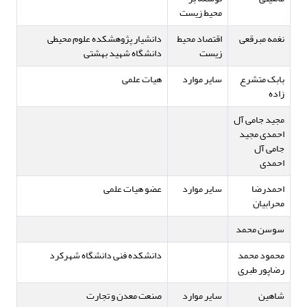
محیط زیست
نغمه مبرقعی
اقتصاد محیط
دانشیار پژوهشکده علوم محیطی
زیست
دانشگاه شهید بهشتی
بابک متشرع
سایر موارد
هیات علمی
زاده
مجید جامی آل
احمدی مجید
جامی آل
احمدی
احمدرضا
سایر موارد
عضو هیات علمی
محرابیان
سوسن محمد
محمود محمد
دانشکده فنی دانشگاه شهرکرد
رضاپور طبری
شاهین
سایر موارد
صنعت معدن و تجارت