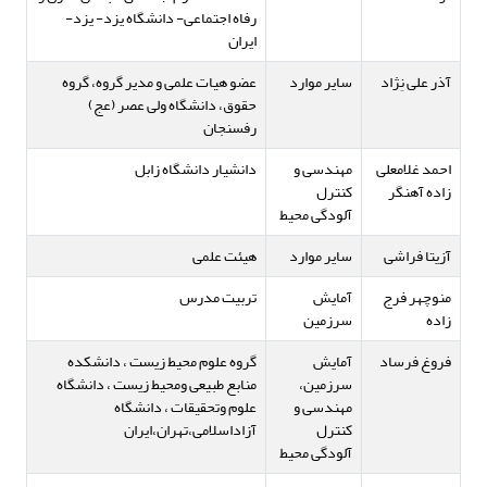
رفاه اجتماعی- دانشگاه یزد- یزد-
ایران
آذر علی نِژاد
سایر موارد
عضو هیات علمی و مدیر گروه، گروه
حقوق، دانشگاه ولی عصر (عج)
رفسنجان
احمد غلامعلی
مهندسی و
دانشیار دانشگاه زابل
زاده آهنگر
کنترل
آلودگی محیط
آزیتا فراشی
سایر موارد
هیئت علمی
منوچهر فرج
آمایش
تربیت مدرس
زاده
سرزمین
فروغ فرساد
آمایش
گروه علوم محیط زیست ، دانشکده
سرزمین،
منابع طبیعی ومحیط زیست ، دانشگاه
مهندسی و
علوم وتحقیقات ، دانشگاه
کنترل
آزاداسلامی،تهران،ایران
آلودگی محیط