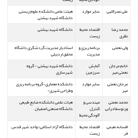
علی نصراللهی
سایر موارد
هیئت علمی دانشکده علوم زیستی
دانشگاه شهید بهشتی
محمد رضا
اقتصاد محیط
دانشگاه شهید بهشتی
نظری
زیست
ولی نعمتی
برنامه ربزی و
استادیار مدیریت گردشگری داشگاه
مدیریت
محقق اردبیلی
خانم مرجان
آمایش
دانشگاه شهید بهشتی - گروه
نعمتی مهر
سرزمین
شهرسازی
مرجان نعمتی
سایر موارد
دانشکده معماری-گروه برنامه ریزی
مهر
وطراحی شهری-
محمد نعمتی
مهندسی و
هیات علمی دانشکده منابع طبیعی
ورنوسفادرانی
کنترل
دانشگاه صنعتی اصفهان
آلودگی محیط
افسانه نعیمی
اقتصاد محیط
دانشگاه آزاد اسلامی-واحد شهر قدس
فر
زیست