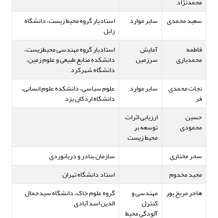
محمدنژاد
سعید محمدی
سایر موارد
استادیار گروه محیط زیست، دانشگاه
زابل
فاطمه
آمایش
استادیار گروه مهندسی محیط‌زیست،
محمدیاری
سرزمین
دانشکده منابع طبیعی و علوم زمین،
دانشگاه شهرکرد
نجات محمدی
سایر موارد
علوم سیاسی، دانشکده علوم انسانی،
فر
دانشگاه اردکان یزد
حسین
ارزیابی اثرات
محمودی
توسعه بر
محیط زیست
سحر مختاری
سازمان بنادر و دریانوردی
مجید مخدوم
استاد دانشگاه تهران
هاجر مریخ پور
مهندسی و
گروه علوم خاک، دانشگاه سیدجمال
کنترل
الدین اسدآبادی
آلودگی محیط