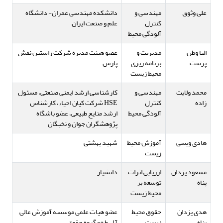
علی وثوق
مهندسی و
دانشکده مهندسی عمران- دانشگاه
کنترل
علم و صنعت ایران
آلودگی محیط
الیا وطن
مدیریت و
عضو هیئت مدیره شرکت راستین نقش
پرست
برنامه ریزی
پارس
محیط زیست
محمد ولایت
مهندسی و
کارشناسی ارشد ایمنی صنعتی، مسئول
زاده
کنترل
HSE شرکت کیان احیاء، کارشناس
آلودگی محیط
ارشد منایع طبیعی، عضو باشگاه
پژوهشگران جوان و نخبگان
هادی ویسی
آموزش محیط
شهید یهشتی
زیست
مسعود یزدان
ارزیابی اثرات
دانشیار
پناه
توسعه بر
محیط زیست
هدی یزدان
حقوق محیط
عضو هیات علمی موسسه آموزش عالی
پناه
زیست
آ ل طه- گروه حقوق