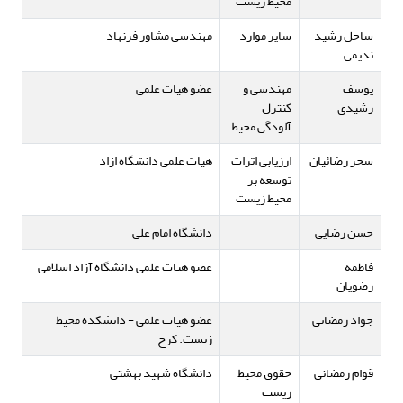
محیط زیست
ساحل رشید
سایر موارد
مهندسی مشاور فرنهاد
ندیمی
یوسف
مهندسی و
عضو هیات علمی
رشیدی
کنترل
آلودگی محیط
سحر رضائیان
ارزیابی اثرات
هیات علمی دانشگاه ازاد
توسعه بر
محیط زیست
حسن رضایی
دانشگاه امام علی
فاطمه
عضو هیات علمی دانشگاه آزاد اسلامی
رضویان
جواد رمضانی
عضو هیات علمی - دانشکده محیط
زیست. کرج
قوام رمضانی
حقوق محیط
دانشگاه شهید بهشتی
زیست