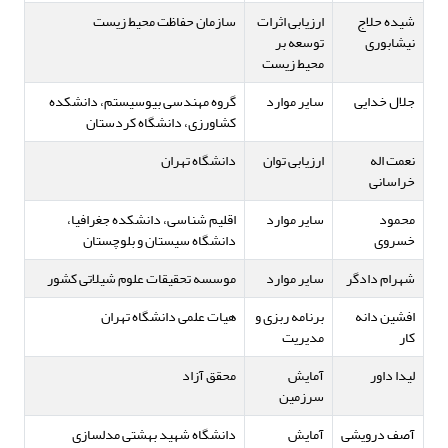
شیده حلاج
ارزیابی اثرات
سازمان حفاظت محیط زیست
نیشابوری
توسعه بر
محیط زیست
جلال خدایی
سایر موارد
گروه مهندسی بیوسیستم، دانشکده
کشاورزی، دانشگاه کردستان
نعمت اله
ارزیابی توان
دانشگاه تهران
خراسانی
محمود
سایر موارد
اقلیم شناسی، دانشکده جغرافیا،
خسروی
دانشگاه سیستان و بلوچستان
شهرام دادگر
سایر موارد
موسسه تحقیقات علوم شیلاتی کشور
افشین دانه
برنامه ربزی و
هیات علمی دانشگاه تهران
کار
مدیریت
لیدا داور
آمایش
محقق آزاد
سرزمین
آصف درویشی
آمایش
دانشگاه شهید بهشتی مدلسازی