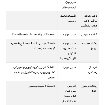
سرزمین،
ارزیابی توان
دکتر هومان
اقتصاد محیط
لیاقتی دکتر
زیست
هومان لیاقتی
آزاده دلجویی
سایر موارد
Transilvania University of Brasov
رضا دهمرده
سایر موارد،
دانشگاه زابل دانشکده منابع طبیعی-
بهروز
مهندسی و
گروه محیط زیست
کنترل
آلودگی محیط
فرحناز
سایر موارد
دانشگاه رازی گروه ترویج و آموزش
رستمی
کشاورزی پردیس کشاورزی و منابع
طبیعی
ریحانه رسول
آمایش
دانشگاه شهید بهشتی
زاده
سرزمین،
مدیریت و
برنامه ریزی