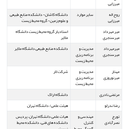
میرزایی
روح اله
سایر موارد
دانشگاه کاشان- دانشکده منابع طبیعی
میرزایی
و علوم زمین- گروه محیط زیست
میر مهرداد
استادیار گروه محیط زیست دانشگاه
میرسنجری
ملایر
میرمهرداد
مدیریت و
دانشکده منابع طبیعی دانشگاه ملایر
میرسنجری
برنامه ریزی
محیط زیست
مهناز
مدیریت و
شرکت لار
میرنوروزی
برنامه ریزی
محیط زیست
مرتضی نادری
دانشگاه اراک
رضا ندرلو
هیئت علمی/ دانشگاه تهران
تورج
مهندسی و
هیات علمی دانشگاه تهران، پردیس
نصرآبادی
کنترل
دانشکده های فنی، دانشکده محیط
آلودگی محیط
زیست