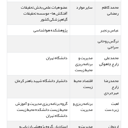
محمد کاظم
سایر موارد
عضو هیات علمی بخش تحقیقات
رمضانی
آفتکش ها- موسسه تحقیقات
گیاهپزشکی کشور
عباس رنجبر
پژوهشکده هواشناسی
نرگس روحانی
سراجی
محمدعلی
مدیریت و
دانشگاه تهران
زارع چاهوکی
برنامه ریزی
محیط زیست
محمدرضا
اقتصاد محیط
دانشیار دانشگاه شهید باهنر کرمان
زارع
زیست
مهرجردی
لعبت
برنامه ربزی و
گروه برنامه ریزی مدیریت و آموزش
زبردست
مدیریت
محیط زیست دانشکده محیط زیست
دانشگاه تهران
اردوان
مدیریت و
استادیار، گروه پژوهشی ارزیابی و