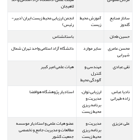
لاهیجان
ساناز صنایع
آموزش محیط
انجمن ارزیابی محیط زیست ایران (دبیر-
گلدوز
زیست
رئیس)
حسین طحان
باستانشناس
محسن عامری
سایر موارد
دانشگاه آزاد اسلامی واحد تهران شمال
شهرابی
تقی عبادی
مهندسی و
هیات علمی امیر کبیر
کنترل
آلودگی محیط
نادیا عباس
ارزیابی توان،
استادیار پژوهشگاه هوافضا
زاده طهرانی
مدیریت و
برنامه ریزی
محیط زیست
علی عزیزی
مدیریت و
عضو هیات علمی و استادیار موسسه
برنامه ریزی
مطالعات و مدیریت جامع و تخصصی
محیط زیست
جمعیت کشور