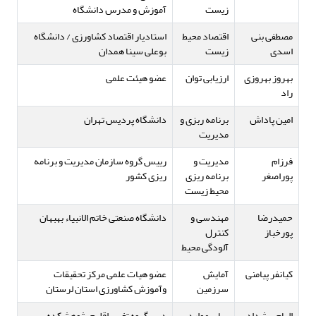
زیست
آموزش و مدرس دانشگاه
مصطفی بنی
اقتصاد محیط
استادیار اقتصاد کشاورزی / دانشگاه
اسدی
زیست
بوعلی سینا همدان
بهروز بهروزی
ارزیابی توان
عضو هیئت علمی
راد
امین پاداش
برنامه ربزی و
دانشگاه پردیس تهران
مدیریت
فرزام
مدیریت و
رییس گروه سازمان مدیریت و برنامه
پوراصغر
برنامه ریزی
ریزی کشور
محیط زیست
حمیدرضا
مهندسی و
دانشگاه صنعتی خاتم الانبیاء بهبهان
پورخباز
کنترل
آلودگی محیط
کیانفر پیامنی
آمایش
عضو هیات علمی مرکز تحقیقات
سرزمین
وآموزش کشاورزی استان لرستان
الهام پیشداد
سایر موارد،
دبیر گروه تغییر اقلیم پژوهشکده