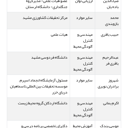
ضیاءالدین
ارزیابی توان
عضو هیات علمی- مدیرگروه
باده‏ یان
جنگلداری- دانشگاه لرستان
محمد
سایر موارد
مرکز تحقیقات کشاورزی مشهد
بازوبندی
حبیب باقری
مهندسی و
هیات علمی
کنترل
آلودگی محیط
عبدالرحیم
مهندسی و
دانشگاه فردوسی مشهد
باقری فر
کنترل
آلودگی محیط
شهروز
سایر موارد
مسئول آزمایشگاه انجماد اسپرم.
برادران نویری
موسسه تحقیقات بین المللی تاسماهیان
دریای خزر
اکرم بمانی
مهندسی و
دانشگاه اردکان گروه محیط زیست
کنترل
آلودگی محیط
موسی بندک
آموزش محیط
دکترای تخصصی برنامه درسی و