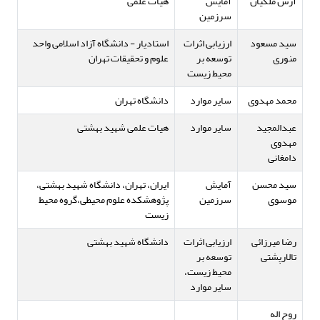
آرش ملکیان
آمایش
هیات علمی
سرزمین
سید مسعود
ارزیابی اثرات
استادیار - دانشگاه آزاد اسلامی واحد
منوری
توسعه بر
علوم و تحقیقات تهران
محیط زیست
محمد مهدوی
سایر موارد
دانشگاه تهران
عبدالمجید
سایر موارد
هیات علمی شهید بهشتی
مهدوی
دامغانی
سید محسن
آمایش
ایران، تهران، دانشگاه شهید بهشتی،
موسوی
سرزمین
پژوهشکده علوم محیطی،گروه محیط
زیست
رضا میرزائی
ارزیابی اثرات
دانشگاه شهید بهشتی
تالارپشتی
توسعه بر
محیط زیست،
سایر موارد
روح اله