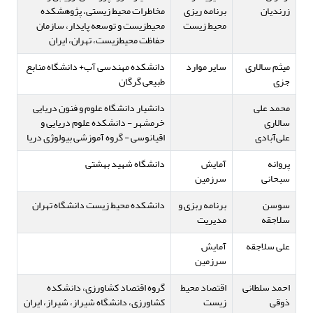
زرندیان
برنامه ریزی
مخاطرات محیط زیستی، پژوهشکده
محیط زیست
محیطزیست و توسعه پایدار، سازمان
حفاظت محیطزیست، تهران، ایران
میثم سالاری
سایر موارد
دانشکده مهندسی آب+ دانشگاه منابع
جزی
طبیعی گرگان
محمد علی
دانشیار دانشگاه علوم و فنون دریایی
سالاری
خرمشهر - دانشکده علوم دریایی و
علی‌آبادی
اقیانوسی - گروه آموزشی بیولوژی دریا
پروانه
آمایش
دانشگاه شهید بهشتی
سبحانی
سرزمین
سوسن
برنامه ربزی و
دانشکده محیط زیست دانشگاه تهران
سلاجقه
مدیریت
علی سلاجقه
آمایش
سرزمین
احمد سلطانی
اقتصاد محیط
گروه اقتصاد کشاورزی، دانشکده
ذوقی
زیست
کشاورزی، دانشگاه شیراز، شیراز، ایران