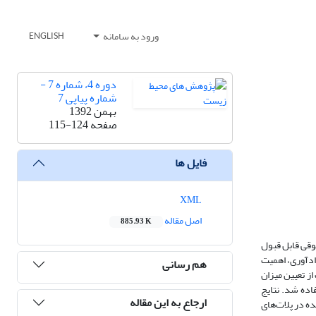
ورود به سامانه
ENGLISH
دوره 4، شماره 7 -
شماره پیاپی 7
بهمن 1392
صفحه
115-124
فایل ها
XML
اصل مقاله
885.93 K
قوقی قابل قبول
ادآوری، اهمیت
هم رسانی
یق، عبارت از تعیین میزان
اده شد. نتایج
ارجاع به این مقاله
ر عملیات قطع متحمل خسارت شدند. %73 از درختان خسارت‌دیده در پلات‌های