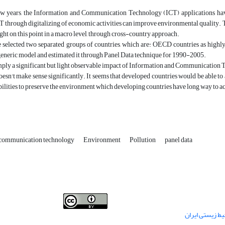
few years, the Information and Communication Technology (ICT) applications have
T through digitalizing of economic activities can improve environmental quality. Th
light on this point in a macro level, through cross-country approach.
e selected two separated groups of countries, which are: OECD countries as highl
generic model and estimated it through Panel Data technique for 1990-2005.
imply a significant but light observable impact of Information and Communication
doesn't make sense significantly. It seems that developed countries would be able t
bilities to preserve the environment which developing countries have long way to ac
 communication technology
Environment
Pollution
panel data
This work is licensed under a
Creative Commons
ط زیستی ایران
.
Attribution 4.0 International License