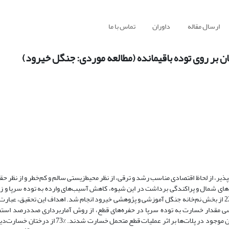
ارسال مقاله
داوران
تماس با ما
ن بر روی توده باقیمانده (مطالعه موردی: جنگل خیرود)
ذیر، از لحاظ اقتصادی مناسب رشد و ترقی، از نظر محیط‌زیستی سالم و کم‌‌خطر و از نظر ح
‌های شمال و پراکندگی برداشت در این شیوه، کاهش آسیب‌های وارده به توده سرپا و ز
بیشتری پیدا می‌کند. این تحقیق برای ارزیابی زیر مؤلفه قطع درخت در پارسل 221 از بخش نم‌خانه جنگل آموزشی و پژوهشی خیرود انجام شد. اهداف این تحق
سی مقدار خسارت به توده سرپا در حفره‌های قطع، از روش آمار‌برداری صددرصد استف
حاصل از بررسی پلات دایره‌ای ‌شکل در حفره‌های قطع نشان داد: %2/1 از درختان موجود در پلات‌ها بر اث