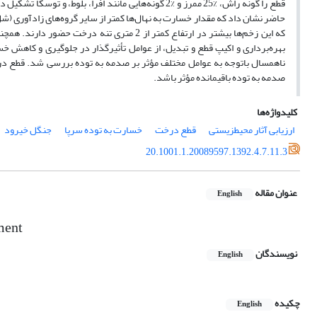
حاضر نشان داد که مقدار خسارت به نهال‌ها کمتر از سایر گروه‌های زادآوری (شل
که این زخم‌ها بیشتر در ارتفاع کمتر از 2 مت
بهره‌برداری و اکیپ قطع و تبدیل، از عوامل تأثیرگذار در جلوگیری و کاهش خ
ناهمسال باتوجه به عوامل مختلف مؤثر بر صدمه به توده بررسی شد. قطع درخ
صدمه به توده باقیمانده مؤثر باشد.
کلیدواژه‌ها
ارزیابی آثار محیط‏زیستی
قطع درخت
خسارت به توده سرپا
جنگل خیرود
20.1001.1.20089597.1392.4.7.11.3
عنوان مقاله
English
ment
نویسندگان
English
چکیده
English