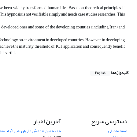
 been widely transformed human life. Based on theoretical principles, it
is hypnosis is not verifiable simply and needs case studies researches. This
y developed ones and some of the developing counties (including Iran) and
 Technology on environment in developed countries. However, in developing
o achieve the maturity threshold of ICT application and consequently benefit
hieve this
کلیدواژه‌ها
English
دسترسی سریع
آخرین اخبار
صفحه اصلی
هفدهمین همایش ملی ارزیابی اثرات محی