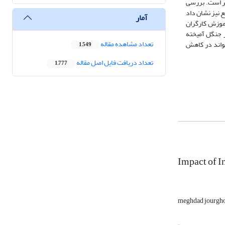
توسکا تشکیل داد. ضمن این که بیشترین خسارت متوجه درختان با قطر برابر سینه کمتر از 40 سانتی‏متر است. بررسی
 نیز نشان داد
آمار
ت. آموزش کارگران
ر جنگل آمیخته
تعداد مشاهده مقاله
تواند در کاهش
1,549
تعداد دریافت فایل اصل مقاله
1,777
Impact of 
meghdad jourgh