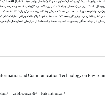
قطع را گونه راش، %25 ممرز و %2 گونه‌هایی مانند افرا، بلوط، و 
 و خال) است. بررسی زخم‌های ایجاد‌شده بر روی تنه درختان باقیمانده در حفره‌های قطع
ری تنه درخت حضور دارند. همچنین زخم‌های مذکور اغلب سطحی هستند، یعنی به کامبیوم خسارتی وارد نشده اس
سارت‌های ناشی از بهره‌برداری هستند. صدمه به توده باقیمانده بر اثر عملیات قطع د
تان در توده جنگلی به‌صورت هدایت شده و استفاده از ابزارهای کمکی مثل گوه می‌
Information and Communication Technology on Environ
1
2
3
olami
vahid rezouvandi
baris majnuniyan