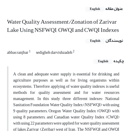
عنوان مقاله
English
Water Quality Assessment/Zonation of Zarivar
Lake Using NSFWQI, OWQI and CWQI Indexes
نویسندگان
English
1
2
abbas ranjbar
sedigheh darvishzadeh
چکیده
English
A clean and adequate water supply is essential for drinking and
agriculture purposes as well as for living organisms within
ecosystems. Therefore, applying of water quality indexes, is useful
methods for quality assessment and for water resources
management. In this study, three different indexes: National
Sanitation Foundation Water Quality Index (NSFWQI) with using
9 quality parameters; Oregon Water Quality Index (OWQI) with
using 8 parameters; and Canadian water Quality Index (CWQI)
with using 22 parameters were applied for water quality assessment
of lakes Zarivar (Zeribar) west of Iran. The NSFWQI and OWQI