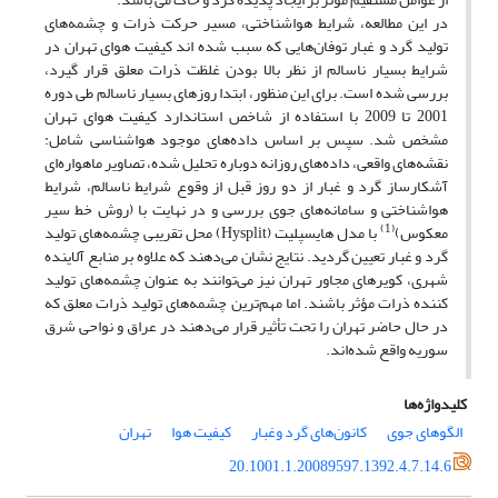
در این مطالعه، شرایط هواشناختی، مسیر حرکت ذرات و چشمه‌های
تولید گرد و غبار توفان‌هایی که سبب شده اند کیفیت هوای تهران در
شرایط بسیار ناسالم از نظر بالا بودن غلظت ذرات معلق قرار گیرد،
بررسی شده است. برای این منظور، ابتدا روزهای بسیار ناسالم طی دوره
2001 تا 2009 با استفاده از شاخص استاندارد کیفیت هوای تهران
مشخص شد. سپس بر اساس داده‌های موجود هواشناسی شامل:
نقشه‌های واقعی، داده‌های روزانه دوباره تحلیل شده، تصاویر ماهواره‌ای
آشکارساز گرد و غبار از دو روز قبل از وقوع شرایط ناسالم، شرایط
هواشناختی و سامانه‌های جوی بررسی و در نهایت با (روش خط سیر
(1)
معکوس)
با مدل هایسپلیت (Hysplit) محل تقریبی چشمه‌های تولید
گرد و غبار تعیین گردید. نتایج نشان می‌دهند که علاوه بر منابع آلاینده
شهری، کویرهای مجاور تهران نیز می‌توانند به عنوان چشمه‌های تولید
کننده ذرات مؤثر باشند. اما مهم‌ترین چشمه‌های تولید ذرات معلق که
در حال حاضر تهران را تحت تأثیر قرار می‌دهند در عراق و نواحی شرق
سوریه واقع شده‌اند.
کلیدواژه‌ها
الگوهای جوی
کانون‌های گرد وغبار
کیفیت هوا
تهران
20.1001.1.20089597.1392.4.7.14.6