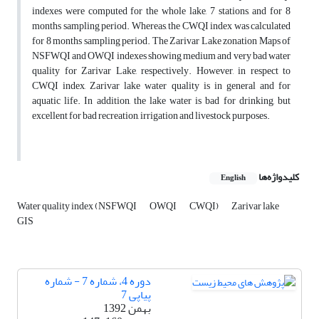
indexes were computed for the whole lake, 7 stations, and for 8
months sampling period. Whereas, the CWQI index was calculated
for 8 months sampling period. The Zarivar Lake zonation Maps of
NSFWQI and OWQI indexes showing medium and very bad water
quality for Zarivar Lake, respectively. However, in respect to
CWQI index, Zarivar lake water quality is in general and for
aquatic life. In addition, the lake water is bad for drinking, but
excellent for bad recreation, irrigation and livestock purposes.
کلیدواژه‌ها
English
Water quality index (NSFWQI
OWQI
CWQI)
Zarivar lake
GIS
دوره 4، شماره 7 - شماره
پیاپی 7
بهمن 1392