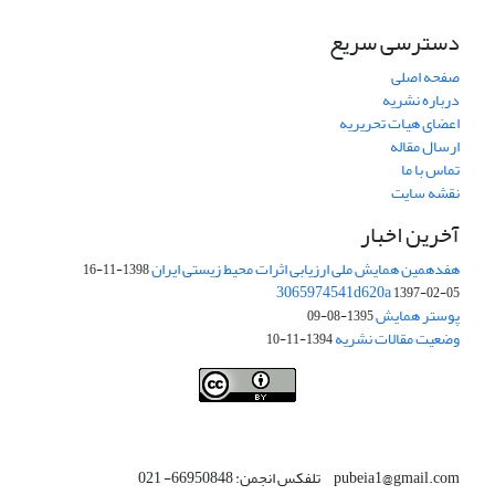
دسترسی سریع
صفحه اصلی
درباره نشریه
اعضای هیات تحریریه
ارسال مقاله
تماس با ما
نقشه سایت
آخرین اخبار
هفدهمین همایش ملی ارزیابی اثرات محیط زیستی ایران
1398-11-16
3065974541d620a
1397-02-05
پوستر همایش
1395-08-09
وضعیت مقالات نشریه
1394-11-10
This work is licensed under a
Creative Commons Attribution 4.0
.
International License
pubeia1@gmail.com تلفکس انجمن: 66950848- 021