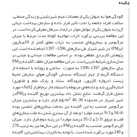
چکیده
آلودگی هوا به عنوان یکی از معضلات مهم شهرنشینی و زندگی صنعتی،
سلامت افراد جامعه را تحت تاثیر قرار داده و سازمان‌ بهداشت جهانی
آن‌را به عنوان یکی از عوامل موثر در ایجاد سرطان معرفی کرده است. در
این مطالعه بررسی برآورد اثرات مواجهه کوتاه مدت مرتبط با میزان
مرگ‌‌و‌میر و بیماری‌های منتسب به ذرات معلق کمتر از 10میکرون
(PM
) در شهر شیراز طی سال‌های 1396- 1397 انجام شده است. این
10
پژوهش کاربردی مقطعی بوده، بر اساس مطالعات میدانی و مبتنی بر
مدل‌سازی شرایط تجربی است. در این مطالعه میزان غلظت آلاینده PM
10
برای سال‌های 1397-1396 به صورت ساعتی و روزانه با استفاده از
دستگاه گریم از چهار ایستگاه سنجش آلودگی هوای سازمان محیط
زیست (دروازه کازرون، فرودگاه، ستاد و پارک علم و فناوری)
اندازه‌گیری شد و داده‌های مربوطه با استفاده از نرم افزار AirQ+ مورد
تحلیل قرار گرفتند. نتایج نشان داد بیشترین توزیع آلاینده PM
در
1
0
3
شهر شیراز در محدوده µg/m
40 –30 قرار دارد و بیشترین میزان
مرگ‌و‌میر منتسب به این آلاینده نیز به‌علت بیماری‌های تنفسی بوده
(34/4 و 9/3 درصد موارد) و بعد از آن بستری شدن به علت بیماری‌های
قلب و عروق (2/3 و 95/2 درصد موارد) در رتبه دوم قرار دارد. میزان
کل مرگ‌و‌میر منتسب به آلاینده PM
در این سال‌ها نیز به ترتیب 278
10
و 249 مورد برآورد شده است. با توجه به تاثیرات بهداشتی این آلاینده