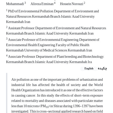
3
4
2
Mohammadi
Alireza Etminan
Hossein Norouzi
1
PhD of Environmental Pollution, Department of Environment and
Natural Resources, Kermanshah Branch, Islamic Azad University,
Kermanshah, Iran
2
Assistant Professor, Department of Environment and Natural Resources,
Kermanshah Branch, Islamic Azad University, Kermanshah, Iran
3
Associate Professor of Environmental Engineering, Department of
Environmental Health Engineering, Faculty of Public Health,
Kermanshah University of Medical Sciences, Kermanshah, Iran
4
Associate Professor, Department of Plant breeding and Biotechnology,
Kermanshah Branch, Islamic Azad University, Kermanshah, Ira
چکیده
English
Air pollution as one of the important problems of urbanization and
industrial life has affected the health of society and the World
Health Organization has introduced it as one of the effective factors
in causing cancer. In this study, the effects of short-term exposure
related to mortality and diseases associated with particulate matter
less than 10 microns (PM
) in Shiraz during 1396-1397 have been
10
investigated. This is cross-sectional applied research based on field