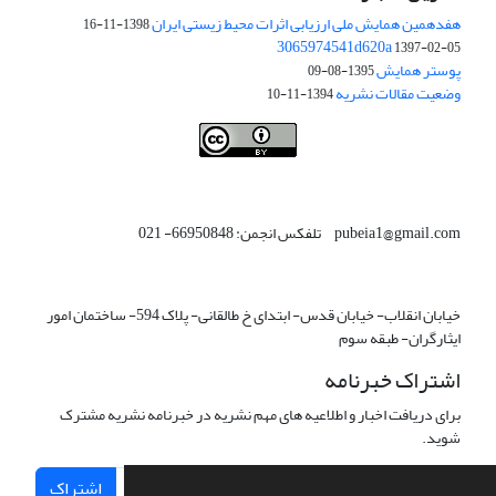
هفدهمین همایش ملی ارزیابی اثرات محیط زیستی ایران
1398-11-16
3065974541d620a
1397-02-05
پوستر همایش
1395-08-09
وضعیت مقالات نشریه
1394-11-10
This work is licensed under a
Creative Commons Attribution 4.0
.
International License
pubeia1@gmail.com تلفکس انجمن: 66950848- 021
خیابان انقلاب- خیابان قدس- ابتدای خ طالقانی- پلاک 594- ساختمان امور
ایثارگران- طبقه سوم
اشتراک خبرنامه
برای دریافت اخبار و اطلاعیه های مهم نشریه در خبرنامه نشریه مشترک
شوید.
اشتراک