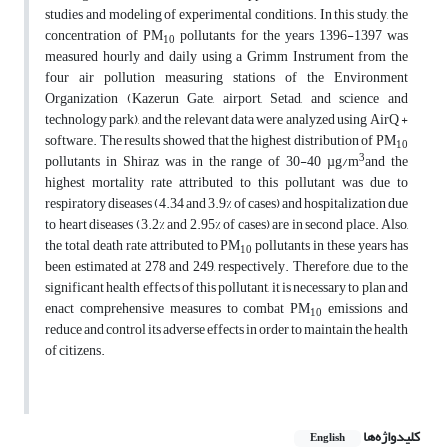
studies and modeling of experimental conditions. In this study, the
concentration of PM
pollutants for the years 1396-1397 was
10
measured hourly and daily using a Grimm Instrument from the
four air pollution measuring stations of the Environment
Organization (Kazerun Gate, airport, Setad, and science and
technology park), and the relevant data were analyzed using AirQ +
software. The results showed that the highest distribution of PM
10
3
pollutants in Shiraz was in the range of 30-40 µg/m
and the
highest mortality rate attributed to this pollutant was due to
respiratory diseases (4.34 and 3.9% of cases) and hospitalization due
to heart diseases (3.2% and 2.95% of cases) are in second place. Also,
the total death rate attributed to PM
pollutants in these years has
10
been estimated at 278 and 249, respectively. Therefore, due to the
significant health effects of this pollutant, it is necessary to plan and
enact comprehensive measures to combat PM
emissions and
10
reduce and control its adverse effects in order to maintain the health
of citizens.
کلیدواژه‌ها
English