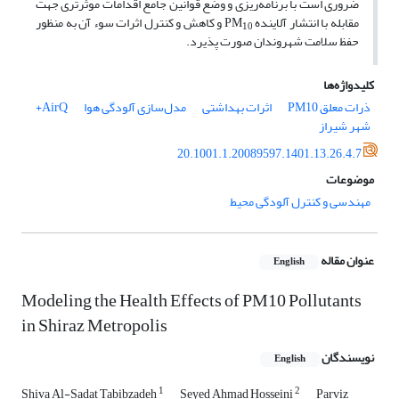
ضروری است با برنامه‌ریزی و وضع قوانین جامع اقدامات موثرتری جهت
مقابله با انتشار آلاینده PM
و کاهش و کنترل اثرات سوء آن به منظور
10
حفظ سلامت شهروندان صورت پذیرد.
کلیدواژه‌ها
ذرات معلق PM10
اثرات بهداشتی
مدل‌سازی آلودگی هوا
AirQ+
شهر شیراز
20.1001.1.20089597.1401.13.26.4.7
موضوعات
مهندسی و کنترل آلودگی محیط
عنوان مقاله
English
Modeling the Health Effects of PM10 Pollutants
in Shiraz Metropolis
نویسندگان
English
1
2
Shiva Al-Sadat Tabibzadeh
Seyed Ahmad Hosseini
Parviz