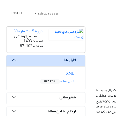
ورود به سامانه
ENGLISH
دوره 15، شماره 30
مجله پژوهشی
اسفند 1403
صفحه
87-102
فایل ها
XML
اصل مقاله
842.47 K
کمرانی خوب با
خوب بر عملکرد
هم رسانی
 برای تقریب زدن توزیع
 دارد. از طرف
ارجاع به این مقاله
نتایج نشان می‌دهد که هم