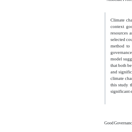
Climate ch
context, go
resources a
selected co
method to a
governance 
model sugge
that both be
and signifi
climate cha
this study,
significant 
Good Governan