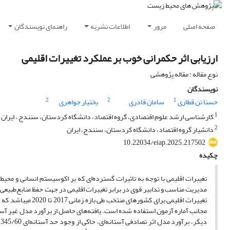
صفحه اصلی
مرور
اطلاعات نشریه
راهنمای نویسندگان
ارزیابی اثر حکمرانی خوب بر عملکرد تغییرات اقلیمی
نوع مقاله : مقاله پژوهشی
نویسندگان
2
2
1
حسنا تن قطاری
سامان قادری
بختیار جواهری
1
کارشناسی ارشد علوم اقتصادی، گروه اقتصاد، دانشگاه کردستان، سنندج ، ایران
2
دانشیار گروه اقتصاد، دانشگاه کردستان، سنندج، ایران
10.22034/eiap.2025.217502
چکیده
تغییرات اقلیمی با توجه به تاثیرات گسترده‌ای که بر اکوسیستم انسانی و محی
مدیریت مناسب و تدابیر قوی در برابر تغییرات اقلیمی در جهت حفظ منابع‌طبی
تغییرات اقلیمی برا
مجانب آماره آزمون استفاده شده است. یافته‌های حاصل از برآورد مدل غیر آستا
د