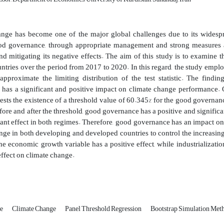
ange has become one of the major global challenges due to its wides
od governance, through appropriate management and strong measures aga
nd mitigating its negative effects. The aim of this study is to examin
untries over the period from 2017 to 2020. In this regard, the study empl
pproximate the limiting distribution of the test statistic. The find
has a significant and positive impact on climate change performance. O
sts the existence of a threshold value of 60.345% for the good governance
fore and after the threshold, good governance has a positive and significa
cant effect in both regimes. Therefore, good governance has an impact on
nge in both developing and developed countries to control the increasing 
 the economic growth variable has a positive effect, while industrializa
effect on climate change.
ce
Climate Change
Panel Threshold Regression
Bootstrap Simulation Met