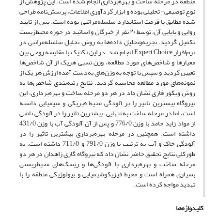
منطقه در مرحله ساخت و بهره‌برداری انجام شده است. این پژوهش از
نوع توصیفی- تحلیلی بوده و ابزار گردآوری اطلاعات، پرسش‌نامه طراحی
شده مطابق با فرمت استاندارد سلسله‌مراتبی بوده است. پس از تایید
روایی و پایایی آن، توسط ۲۰ نفر از خبرگان و اساتید در حوزه محیط‌‌زیست
تکمیل گردید. تجزیه‌وتحلیل داده‌ها به روش تحلیل سلسله‌مراتبی در
نرم‌افزار Expert Choice انجام شد. در این تکنیک با مقایسه زوجی بین
معیارها و شاخص‌های مورد مطالعه، وزن نسبی هریک از آن شاخص‌ها
تعیین گردید و سپس با توجه به وزن‌های به‌دست آمده ارزش هر یک از
نمونه‌های مورد مطالعه محاسبه گردید. نتایج رتبه‌بندی شاخص‌ها به
روش ویکور فازی نشان داد در هر دو مرحله ساخت و بهره‌برداری، این
نیروگاه بیشترین تاثیر را بر آلودگی محیط فیزیکی و شیمیایی داشته
است، اما در مرحله ساخت به تنهایی، بیشترین تاثیر را در آلودگی ناشی
از مواد زاید جامد با وزن 776/0 و پس از آن آلودگی آب با وزن 431/0
داشته است. همچنین در مرحله بهره‌‌برداری بیشترین تاثیر را در
آلودگی خاک و آب به ترتیب با وزن 791/0 و 711/0 داشته است. به
طورکلی نتایج تحقیق حاضر نشان داد که نیروگاه گازی زاهدان در هر دو
مرحله ساخت و بهره‌برداری با آلودگی‌ها و ریسک‌های محیط‌‌زیستی
بسیاری همراه است و محیط فیزیکوشیمیایی و بیولوژیکی منطقه را با
تهدید مواجه کرده است.
کلیدواژه‌ها