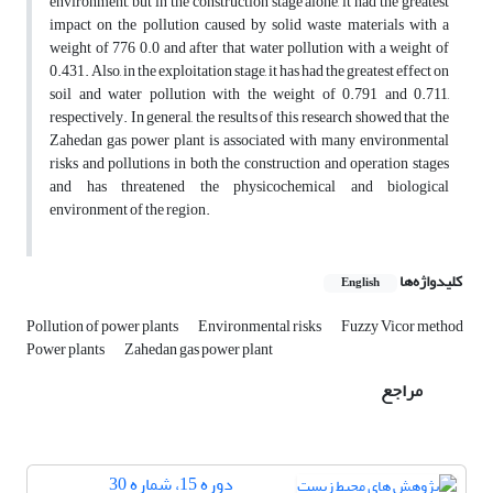
environment, but in the construction stage alone, it had the greatest
impact on the pollution caused by solid waste materials with a
weight of 776 0.0 and after that water pollution with a weight of
0.431. Also, in the exploitation stage, it has had the greatest effect on
soil and water pollution with the weight of 0.791 and 0.711,
respectively. In general, the results of this research showed that the
Zahedan gas power plant is associated with many environmental
risks and pollutions in both the construction and operation stages
and has threatened the physicochemical and biological
environment of the region.
کلیدواژه‌ها
English
Pollution of power plants
Environmental risks
Fuzzy Vicor method
Power plants
Zahedan gas power plant
مراجع
دوره 15، شماره 30