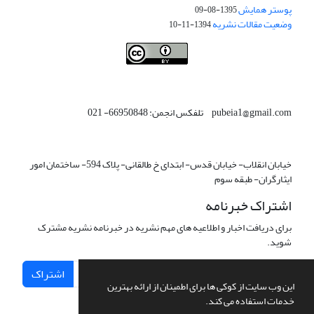
پوستر همایش
1395-08-09
وضعیت مقالات نشریه
1394-11-10
This work is licensed under a
Creative Commons Attribution 4.0
.
International License
pubeia1@gmail.com تلفکس انجمن: 66950848- 021
خیابان انقلاب- خیابان قدس- ابتدای خ طالقانی- پلاک 594- ساختمان امور
ایثارگران- طبقه سوم
اشتراک خبرنامه
برای دریافت اخبار و اطلاعیه های مهم نشریه در خبرنامه نشریه مشترک
شوید.
اشتراک
این وب سایت از کوکی ها برای اطمینان از ارائه بهترین
خدمات استفاده می کند.