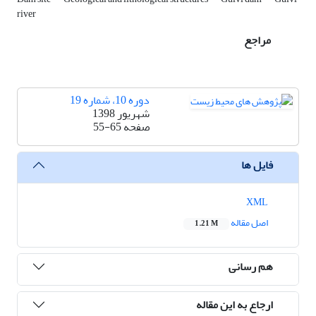
river
مراجع
دوره 10، شماره 19
شهریور 1398
صفحه
55-65
فایل ها
XML
اصل مقاله
1.21 M
هم رسانی
ارجاع به این مقاله