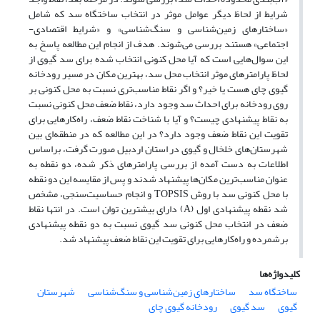
شرایط از لحاظ دیگر عوامل موثر در انتخاب ساختگاه سد که شامل
«ساختارهای زمین‌شناسی و سنگ‌شناسی» و «شرایط اقتصادی-
اجتماعی» هستند بررسی می‌‌شوند. هدف از انجام این مطالعه پاسخ به
این سوال‌هایی است که آیا محل کنونی انتخاب شده برای سد گیوی از
لحاظ پارامترهای موثر انتخاب محل سد، بهترین مکان در مسیر رودخانه
گیوی چای هست یا خیر؟ و اگر نقاط مناسب‌‌تری نسبت به محل کنونی بر
روی رودخانه برای احداث سد وجود دارد، نقاط ضعف محل کنونی نسبت
به نقاط پیشنهادی چیست؟ و آیا با شناخت نقاط ضعف، راه‌کارهایی برای
تقویت این نقاط ضعف وجود دارد؟ در این مطالعه که در منطقه‌ای بین
شهرستان‌های خلخال و گیوی در استان اردبیل صورت گرفت، براساس
اطلاعات به دست آمده از بررسی پارامترهای ذکر شده، دو نقطه به
عنوان مناسب‌ترین مکان‌ها پیشنهاد شدند و پس از مقایسه این دو نقطه
با محل کنونی سد با روش TOPSIS و انجام حساسیت‌سنجی، مشخص
شد نقطه پیشنهادی اول (A) دارای بیشترین توان است. در انتها نقاط
ضعف در انتخاب محل کنونی سد گیوی نسبت به دو نقطه پیشنهادی
برشمرده و راه‌کارهایی برای تقویت این نقاط ضعف پیشنهاد شد.
کلیدواژه‌ها
ساختگاه سد
ساختارهای زمین‌شناسی و سنگ‌شناسی
شهرستان
گیوی
سد گیوی
رودخانه گیوی چای