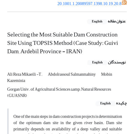
20.1001.1.20089597.1398.10.19.20.8
عنوان مقاله
English
Selecting the Most Suitable Dam Construction
Site Using TOPSIS Method (Case Study: Guivi
Dam, Ardebil Province - IRAN)
نویسندگان
English
Ali Reza Mikaeili -T.
Abdolrassoul Salmanmahiny
Mobin
Kazeminia
Gorgan Univ. of Agricultural Sciences &amp; Natural Resources
(GUASNR)
چکیده
English
One of the main steps in dam construction projects is determination
of the optimum dam site in the given river basin. Dam site
primarily depends on availability of a deep valley and suitable