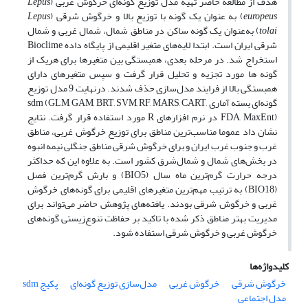
هدف از مطالعه حاضر تهیه مدل توزیع گونه‌‌ای خرگوش غربی (
Lepus
europeus
) به عنوان یک گونه با توزیع بالا و خرگوش شرقی (
Lepus
tolai
) به‌عنوان یک گونه ساکن در مناطق شمال، شمال غربی و شمال
شرقی ایران است. ابتدا لایه‌‌های متغیر اقلیمی از پایگاه داده Bioclime
استخراج شد. در مرحله بعدی، همبستگی بین متغیرها برای هریک از
گونه ها مورد تجزیه و تحلیل قرار گرفت و سپس متغیرهای دارای
همبستگی بالا از فرایند مدل‌‌سازی حذف شدند. درنهایت 9 مدل توزیع
گونه‌‌ای بسته آماری sdm (GLM, GAM, BRT, SVM, RF, MARS, CART,
FDA, MaxEnt) در نرم افزارهای R مورد استفاده قرار گرفت. نتایج
نشان داد عموما مناسب‌‌ترین مناطق برای توزیع خرگوش غربی، مناطق
غرب و جنوب غرب ایران و برای خرگوش شرقی مناطق جنگلی نیمه انبوه
در بخش‌‌های شمال و شمال‌‌شرق کشور است. به علاوه این که حداکثر
درجه حرارت گرم‌‌ترین ماه سال (BIO5) و بارش گرم‌‌ترین فصل
(BIO18) به ترتیب مهم‌‌ترین متغیرهای اقلیمی برای گونه‌‌های خرگوش
غربی و خرگوش شرقی بودند. یافته‌‌های پژوهش حاضر می‌‌تواند برای
مدیریت بهتر مناطق ذکر شده با تاکید بر حفاظت تنوع‌‌زیستی گونه‌های
خرگوش غربی و خرگوش شرقی استفاده شود.
کلیدواژه‌ها
خرگوش شرقی
خرگوش غربی
مدل‌‌سازی توزیع گونه‌‌ای
پکیج sdm
مدل اجتماعی