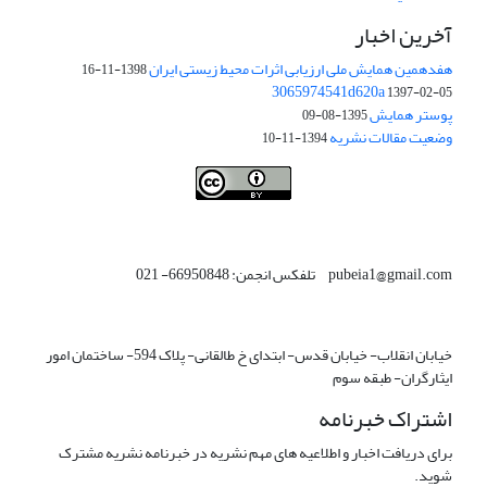
آخرین اخبار
هفدهمین همایش ملی ارزیابی اثرات محیط زیستی ایران
1398-11-16
3065974541d620a
1397-02-05
پوستر همایش
1395-08-09
وضعیت مقالات نشریه
1394-11-10
This work is licensed under a
Creative Commons Attribution 4.0
.
International License
pubeia1@gmail.com تلفکس انجمن: 66950848- 021
خیابان انقلاب- خیابان قدس- ابتدای خ طالقانی- پلاک 594- ساختمان امور
ایثارگران- طبقه سوم
اشتراک خبرنامه
برای دریافت اخبار و اطلاعیه های مهم نشریه در خبرنامه نشریه مشترک
شوید.