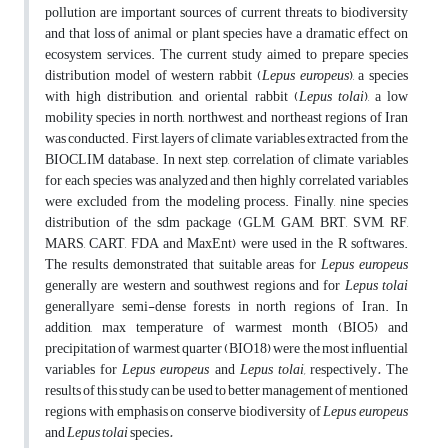
pollution are important sources of current threats to biodiversity
and that loss of animal or plant species have a dramatic effect on
ecosystem services. The current study aimed to prepare species
distribution model of western rabbit (
Lepus europeus
), a species
with high distribution, and oriental rabbit (
Lepus tolai
), a low
mobility species in north, northwest, and northeast regions of Iran
was conducted. First, layers of climate variables extracted from the
BIOCLIM database. In next step, correlation of climate variables
for each species was analyzed and then highly correlated variables
were excluded from the modeling process. Finally, nine species
distribution of the sdm package (GLM, GAM, BRT, SVM, RF,
MARS, CART, FDA and MaxEnt) were used in the R softwares.
The results demonstrated that suitable areas for
Lepus europeus
generally are western and southwest regions and for
Lepus tolai
generallyare semi-dense forests in north regions of Iran. In
addition, max temperature of warmest month (BIO5) and
precipitation of warmest quarter (BIO18) were the most inﬂuential
variables for
Lepus europeus
and
Lepus tolai,
respectively
.
The
results of this study can be used to better management of mentioned
regions with emphasis on conserve biodiversity of
Lepus europeus
and
Lepus tolai
species
.