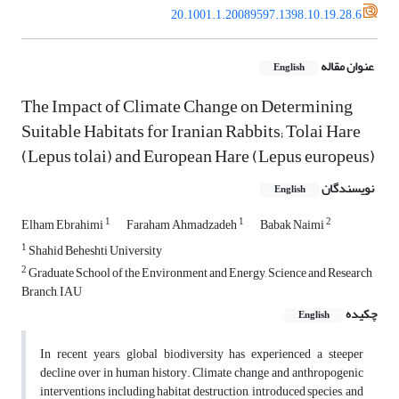
20.1001.1.20089597.1398.10.19.28.6
عنوان مقاله
English
The Impact of Climate Change on Determining
Suitable Habitats for Iranian Rabbits; Tolai Hare
(Lepus tolai) and European Hare (Lepus europeus)
نویسندگان
English
1
1
2
Elham Ebrahimi
Faraham Ahmadzadeh
Babak Naimi
1
Shahid Beheshti University
2
Graduate School of the Environment and Energy, Science and Research
Branch, IAU
چکیده
English
In recent years, global biodiversity has experienced a steeper
decline over in human history. Climate change and anthropogenic
interventions including habitat destruction, introduced species, and