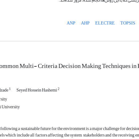
زیستی که با این روش‌ها انجام شده، مرور شده‌اند.
ANP
AHP
ELECTRE
TOPSIS
ommon Multi- Criteria Decision Making Techniques in 
1
2
dzade
Seyed Hossein Hashemi
sity
 University
following a sustainable future for the environment is a major challenge for decisio
ls which include all factors affecting the system, stakeholders and the receiving