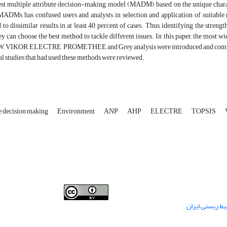
st multiple attribute decision-making model (MADM), based on the unique characte
 MADMs has confused users and analysts in selection and application of suitable
 dissimilar results in at least 40 percent of cases. Thus, identifying the stren
ey can choose the best method to tackle different issues. In this paper, the most
 VIKOR, ELECTRE, PROMETHEE and Grey analysis were introduced and compared. 
 studies that had used these methods were reviewed.
te decision making
Environment
ANP
AHP
ELECTRE
TOPSIS
This work is licensed under a
Creative Commons
ط زیستی ایران
.
Attribution 4.0 International License