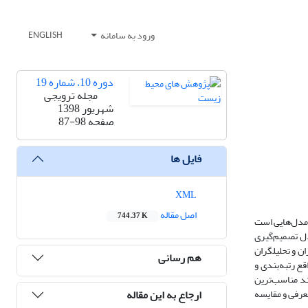
ورود به سامانه
ENGLISH
دوره 10، شماره 19
مجله ترویجی
شهریور 1398
صفحه
87-98
فایل ها
XML
اصل مقاله
744.37 K
 مدل‌هایی است
دل تصمیم‌گیری
ن و تحلیلگران
هم رسانی
ه است. در مسایل مشابه، مدل‌های مختلف تصمیم‌گیری چندشاخصه حداقل در 40 درصد مواقع رتبه‌بندی و
ند مناسب‌ترین
ارجاع به این مقاله
 در این مقاله پرکاربردترین روش‌های تصمیم‌گیری چند شاخصه از جمله AHP، ANP، TOPSIS، SAW، VIKOR، ELECTRE، PROMETHEE و Grey معرفی و مقایسه