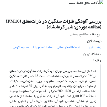
بررسی آلودگی فلزات سنگین در ذرات‌‌معلق (PM10)
(مطالعه موردی: شهر کرمانشاه)
نوع مقاله : مقاله پژوهشی
نویسندگان
زینب نظری
نعمت الله خراسانی
سادات فیض نیا
محمود کرمی
دانشگاه تهران
چکیده
هدف از این مطالعه، بررسی میزان آلودگی فلزات سنگین در ذرات‌‌معلق
(PM
) در اتمسفر شهر کرمانشاه است. غلظت 13عنصر فلزات سنگین
10
(مس، نیکل، سرب، کادمیم، سلنیوم، روی، آهن،کروم، کبالت،
آرسنیک، مولیبدن، وانادیم، آلومینیوم، منگنز) برای 55 نمونه خاک (در
نقاط مختلف ارتفاعی 1600-600 متر) و 41 نمونه ذرات‌‌معلق به وسیله
دستگاه ICP آنالیز شد. آلودگی فلزات سنگین با استفاده از شاخص
زمین انباشتگی، شاخص آلودگی، فاکتور غنی‌‌شدگی و تحلیل عاملی
بررسی شده ‌‌است. نتایج حاصل از این مطالعه نشان داد که عناصر مس،