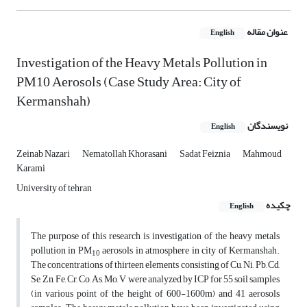
عنوان مقاله
English
Investigation of the Heavy Metals Pollution in
PM10 Aerosols (Case Study Area: City of
Kermanshah)
نویسندگان
English
Zeinab Nazari
Nematollah Khorasani
Sadat Feiznia
Mahmoud
Karami
University of tehran
چکیده
English
The purpose of this research is investigation of the heavy metals
pollution in PM
aerosols in atmosphere in city of Kermanshah.
10
The concentrations of thirteen elements consisting of Cu, Ni, Pb, Cd,
Se, Zn, Fe, Cr, Co, As, Mo, V were analyzed by ICP for 55 soil samples
(in various point of the height of 600-1600m) and 41 aerosols