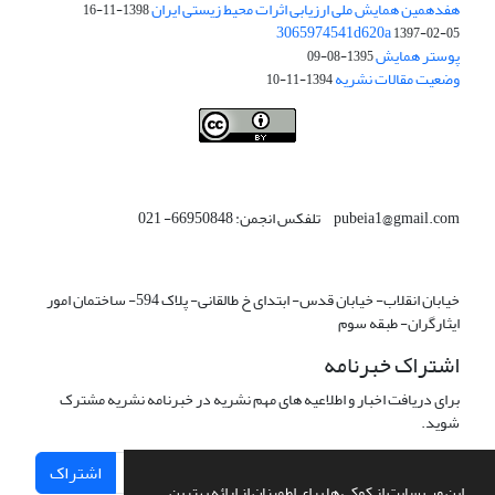
هفدهمین همایش ملی ارزیابی اثرات محیط زیستی ایران
1398-11-16
3065974541d620a
1397-02-05
پوستر همایش
1395-08-09
وضعیت مقالات نشریه
1394-11-10
This work is licensed under a
Creative Commons Attribution 4.0
.
International License
pubeia1@gmail.com تلفکس انجمن: 66950848- 021
خیابان انقلاب- خیابان قدس- ابتدای خ طالقانی- پلاک 594- ساختمان امور
ایثارگران- طبقه سوم
اشتراک خبرنامه
برای دریافت اخبار و اطلاعیه های مهم نشریه در خبرنامه نشریه مشترک
شوید.
اشتراک
این وب سایت از کوکی ها برای اطمینان از ارائه بهترین