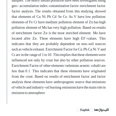
samples. The heavy metals pollution have been investigated using
geo- accumulation index, contamination factor, enrichment factor,
factor analysis. The results obtained from this studying, showed
that elements of Cu, Ni, Pb, Cd, Se, Co, As, V have low pollution,
elements of Fe, Cr have medium pollution, element of Zn has high
pollution, element of Mo has very high pollution. Based on results
of enrichment factor, Zn is the most enriched element. Mo have
located after Zn. These elements have high EF-values. This
indicates that they are probably dependent on non-soil sources
such as vehicle exhaust. Enrichment Factor for Cu, Pb, Ca, Ni, V and
Cr are in the range of 1 to 10. This implies that these elements were
influenced not only by crust, but also by other pollution sources.
Enrichment Factor of other elements (selenium, arsenic, cobalt) are
less than 0.1. This indicates that these elements have originated
from the crust. Based on results of enrichment factor and factor
analysis, these elements have anthropogenic source that emissions
of vehicle and industry-oil burning emissions have the main role in
emission to atmosphere.
کلیدواژه‌ها
English