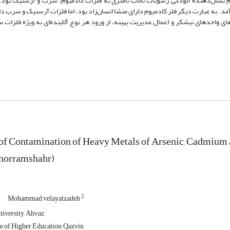
ت آمد. بنابراین، این شاخص هم نشان‌دهنده آلودگی رسوبات تالاب ناصری به فلزات کادمیوم، سرب و آرسنیک بو
 به ‌‌عبارت دیگر فلز کادمیوم دارای منشا انسان‌‌زاد بود، اما فلزات آرسنیک و سرب د
ای واحدهای نیشکر و اعمال مدیریت بهینه، از ورود هر نوع آلاینده‌‌ای به ویژه فلزات 
of Contamination of Heavy Metals of Arsenic, Cadmium 
horramshahr)
2
Mohammad velayatzadeh
iversity, Ahvaz,
te of Higher Education, Qazvin