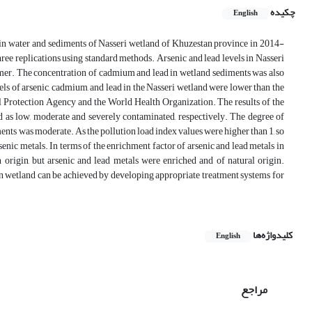
چکیده
English
 in water and sediments of Nasseri wetland of Khuzestan province in 2014-
ree replications using standard methods. Arsenic and lead levels in Nasseri
mer. The concentration of cadmium and lead in wetland sediments was also
ls of arsenic, cadmium, and lead in the Nasseri wetland were lower than the
l Protection Agency and the World Health Organization. The results of the
d as low, moderate and severely contaminated, respectively. The degree of
ents was moderate. As the pollution load index values were higher than 1, so
enic metals. In terms of the enrichment factor of arsenic and lead metals in
rigin, but arsenic and lead metals were enriched and of natural origin.
ian wetland can be achieved by developing appropriate treatment systems for
کلیدواژه‌ها
English
مراجع