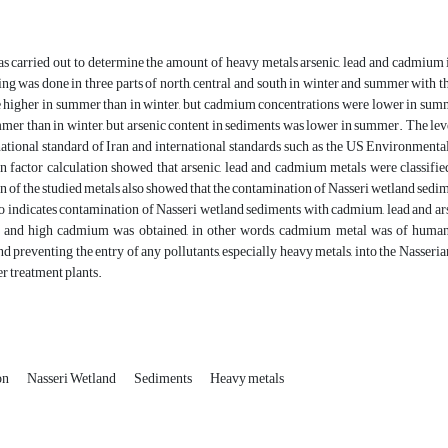
as carried out to determine the amount of heavy metals arsenic, lead and cadmium
g was done in three parts of north, central and south in winter and summer with th
 higher in summer than in winter, but cadmium concentrations were lower in sum
mer than in winter, but arsenic content in sediments was lower in summer. The leve
ational standard of Iran and international standards such as the US Environmenta
n factor calculation showed that arsenic, lead and cadmium metals were classifie
 of the studied metals also showed that the contamination of Nasseri wetland sedim
so indicates contamination of Nasseri wetland sediments with cadmium, lead and ars
s and high cadmium was obtained, in other words, cadmium metal was of human o
d preventing the entry of any pollutants, especially heavy metals, into the Nasser
r treatment plants.
on
Nasseri Wetland
Sediments
Heavy metals