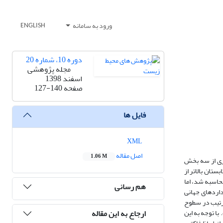
ورود به سامانه
ENGLISH
دوره 10، شماره 20
مجله پژوهشی
اسفند 1398
صفحه
127-140
فایل ها
XML
اصل مقاله
1.06 M
رداری از سه بخش
صل تابستان بالاتر از
حاسبه شد، اما
هم رسانی
داردهای جهانی
ترتیب در سطوح
ارجاع به این مقاله
ا توجه به این