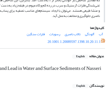
که مقادیر شاخص بار آلودگی بالاتر از 1 به‌‌دس
غنی‌شدگی فلزات آرسنیک و سرب در رده کم و کادمیوم در طبقه زیاد به‌‌دست آمد.
و منشا طبیعی هستند. می‌‌توان با ایجاد سیستم‌‌های مناسب تصفیه برای پساب‌‌ه
ناصری جلوگیری و ممانعت به‌‌عمل آید.
کلیدواژه‌ها
آب
آلودگی
تالاب ناصری
رسوبات
فلزات سنگین
20.1001.1.20089597.1398.10.20.11.1
عنوان مقاله
English
and Lead in Water and Surface Sediments of Nasseri
نویسندگان
English