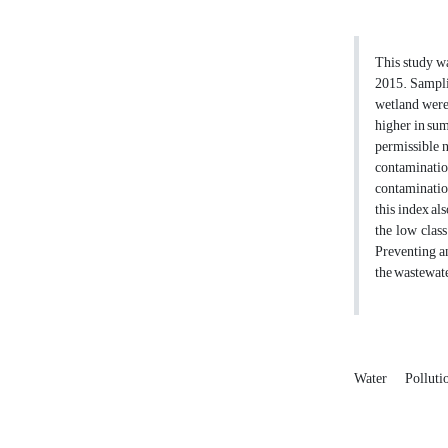
This study w
2015. Samplin
wetland were
higher in sum
permissible n
contaminatio
contamination
this index al
the low clas
Preventing an
the wastewate
Water
Polluti