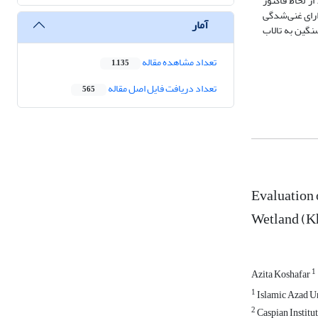
د. از لحاظ فاکتور
ارای غنی‌شدگی
آمار
سنگین به تالاب
تعداد مشاهده مقاله
1,135
تعداد دریافت فایل اصل مقاله
565
Evaluation 
Wetland (K
1
Azita Koshafar
1
Islamic Azad Un
2
Caspian Institu