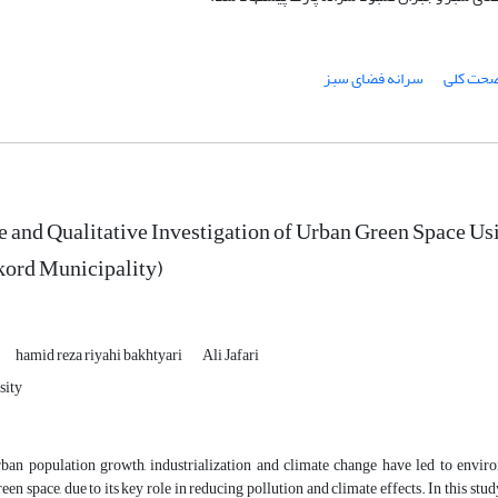
حت کلی
سرانه فضای سبز
e and Qualitative Investigation of Urban Green Space Usi
kord Municipality)
hamid reza riyahi bakhtyari
Ali Jafari
sity
rban population growth, industrialization and climate change have led to enviro
reen space, due to its key role in reducing pollution and climate effects. In this st