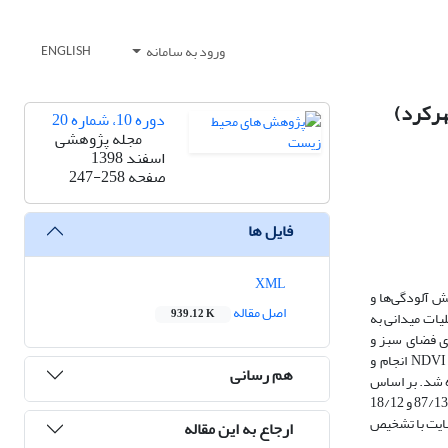
ورود به سامانه
ENGLISH
هرکرد)
دوره 10، شماره 20
مجله پژوهشی
اسفند 1398
صفحه
247-258
فایل ها
XML
 آلودگی‌ها و
اصل مقاله
939.12 K
لیات میدانی به
دین منظور از تصاویر ماهواره‌ای QuickBird استفاده و سرانه‌ی فضای سبز و
نحوه‌ی پراکنش فضاهای سبز در سطح منطقه یک این شهر، مورد ارزیابی و بررسی قرار گرفت. طبقه‌بندی تصاویر با استفاده از خوارزمیک حداکثر احتمال شاخص NDVI انجام و
هم رسانی
با استفاده از ثبت نقاط با GPS تهیه شده بود،‌ استفاده شد. بر اساس
نتایج جدول خطا، صحت کلی 91% و ضریب کاپا 85/. به دست آمد. سرانه‌ی کل فضای سبز (فضاهای سبز عمومی و غیرعمومی) و سرانه پارک برای هر نفر، به ترتیب برابر با 87/13 و 18/12
هایت با تشخیص
ارجاع به این مقاله