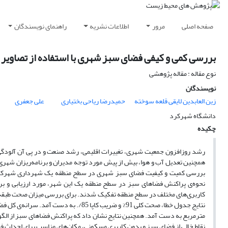
صفحه اصلی
مرور
اطلاعات نشریه
راهنمای نویسندگان
بررسی کمی و کیفی فضای سبز شهری با استفاده از تصاویر 
نوع مقاله : مقاله پژوهشی
نویسندگان
زین العابدین لایقی قلعه سوخته
حمیدرضا ریاحی بختیاری
علی جعفری
دانشگاه شهرکرد
چکیده
رشد روزافزون جمعیت شهری، تغییرات اقلیمی، رشد صنعت و در پی آن آلودگی
همچنین تعدیل آب‌ و هوا، بیش از پیش مورد توجه مدیران و برنامه‌ریزان شهری قر
مترمربع به دست آمد. همچنین نتایج نشان داد که پراکنش فضاهای سبز از الگوی
نقاط خالی از فضای سبز و بدون کاربری مسکونی، مکان‌های مناسب برای احداث ف