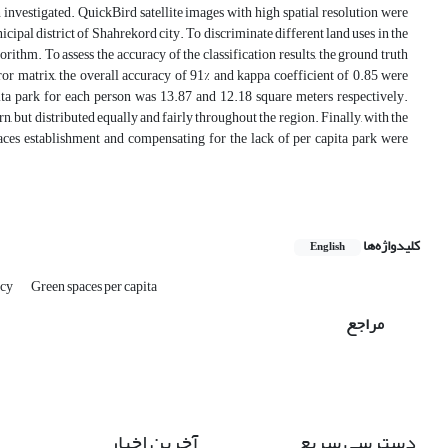
 investigated. QuickBird satellite images with high spatial resolution were
icipal district of Shahrekord city. To discriminate different land uses in the
hm. To assess the accuracy of the classification results, the ground truth
r matrix, the overall accuracy of 91% and kappa coefficient of 0.85 were
ita park for each person was 13.87 and 12.18 square meters respectively.
rn, but distributed equally and fairly throughout the region. Finally, with the
paces establishment and compensating for the lack of per capita park were
کلیدواژه‌ها
English
acy
Green spaces per capita
مراجع
دسترسی سریع
آخرین اخبار