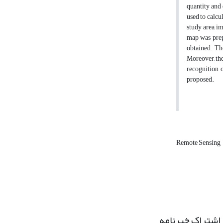
quantity and 
used to calcu
study area, i
map was prep
obtained. Th
Moreover, the
recognition o
proposed.
Remote Sensing
اشتراک خبرنامه