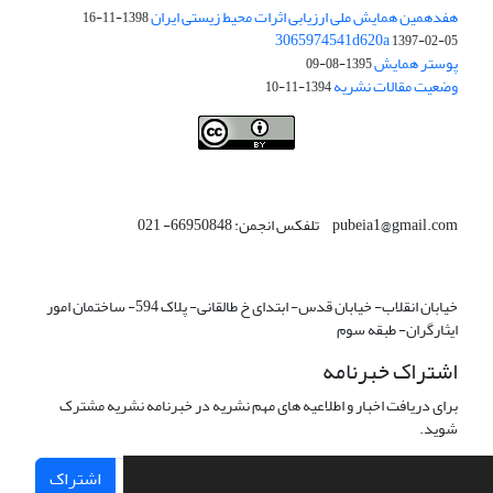
هفدهمین همایش ملی ارزیابی اثرات محیط زیستی ایران
1398-11-16
3065974541d620a
1397-02-05
پوستر همایش
1395-08-09
وضعیت مقالات نشریه
1394-11-10
This work is licensed under a
Creative Commons Attribution 4.0
.
International License
pubeia1@gmail.com تلفکس انجمن: 66950848- 021
خیابان انقلاب- خیابان قدس- ابتدای خ طالقانی- پلاک 594- ساختمان امور
ایثارگران- طبقه سوم
اشتراک خبرنامه
برای دریافت اخبار و اطلاعیه های مهم نشریه در خبرنامه نشریه مشترک
شوید.
اشتراک