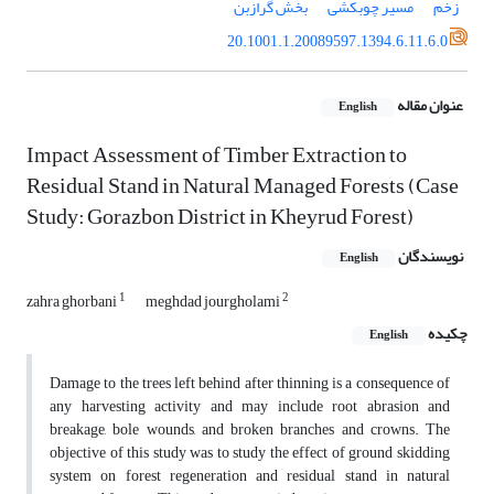
زخم
مسیر چوبکشی
بخش گرازبن
20.1001.1.20089597.1394.6.11.6.0
عنوان مقاله
English
Impact Assessment of Timber Extraction to
Residual Stand in Natural Managed Forests (Case
Study: Gorazbon District in Kheyrud Forest)
نویسندگان
English
1
2
zahra ghorbani
meghdad jourgholami
چکیده
English
Damage to the trees left behind after thinning is a consequence of
any harvesting activity and may include root abrasion and
breakage, bole wounds, and broken branches and crowns. The
objective of this study was to study the effect of ground skidding
system on forest regeneration and residual stand in natural