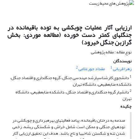
ارزیابی آثار عملیات چوبکشی به توده باقیمانده در
جنگلهای کمتر دست خورده (مطالعه موردی: بخش
گرازبن جنگل خیرود)
نوع مقاله : مقاله پژوهشی
نویسندگان
2
1
زهرا قربانی
مقداد جورغلامی
1
دانشجوی کارشناسیارشد مهندسی جنگل، گروه جنگلداری و اقتصاد جنگل،
دانشکده منابعطبیعی، دانشگاه تهران
2
دانشیار گروه جنگلداری و اقتصاد جنگل، دانشکده منابعطبیعی، دانشگاه
تهران
چکیده
صدمه به درختان باقیمانده، پیامد فعالیتهای بهرهبرداری و چوبکشی در
تودههای جنگلی و ممکن است شامل خراش و شکستگی ریشه، زخمی
شدن تنه و شکستن شاخهها و تاج باشد. هدف این تحقیق ارزیابی آثار