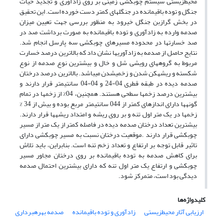
محیطزیستی سیستم چوبکشی زمینی بر روی زادآوری و تجدید حیات
جنگل و توده باقیمانده در جنگلهای کمتر دست خورده است. این تحقیق
در بخش گرازبن جنگل خیرود به منظور بررسی جهت تعیین میزان
صدمه وارده به زادآوری و توده باقیمانده به صورت برداشت صد در
صد خسارتها در محدوده مسیرهای چوبکشی سه پارسل انجام شد.
نتایج حاصل از صدمه به زادآوریها نشان داد که بالاترین درصد خسارت
مربوط به گروههای رویشی شل و خال و بیشترین نوع صدمه از نوع
شکسته و ریشهکن شدن و زخمیشدن میباشد. بالاترین درصد درختان
صدمه دیده در طبقه قطری 04-24 و 04-04 سانتیمتر قرار دارند و
بیشترین درصد زخمها سطحی هستند. همچنین، 04% از زخمها در تمام
گونهها دارای اندازهای کمتر از 044 سانتیمتر مربع بوده و بیش از 34 %
زخمها در یک متر اول تنه و بر روی ریشه و امتداد ریشهها قرار دارند.
بیشترین تعداد درختان صدمه دیده در فاصله کمتر از یک متر از مسیر
چوبکشی قرار دارند .موقعیت درختان نسبت به مسیر چوبکشی دارای
تاثیر قابل توجه بر ارتفاع و تعداد زخم تنه است. بنابراین، باید تلاش
برای کاهش صدمه به توده باقیمانده بر روی درختان مجاور مسیر
چوبکشی و ارتفاع یک متر اول تنه که دارای بیشترین احتمال صدمه
دیدگی بود است، متمرکز شود.
کلیدواژه‌ها
ارزیابی آثار محیطزیستی
زادآوری و توده باقیمانده
صدمه بهرهبرداری