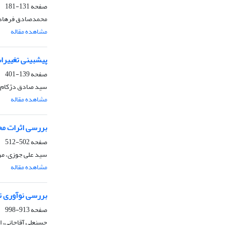
صفحه
131-181
محمدصادق فرهادینی
مشاهده مقاله
پیشبینی تغییرا
صفحه
139-401
سید صادق دژکام*،
مشاهده مقاله
بررسی اثرات محیطز
صفحه
502-512
سید علی جوزی، مری
مشاهده مقاله
بررسی نوآوری تک
صفحه
913-998
حسنعلی آقاجانی، 