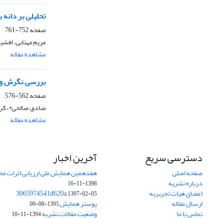
تحلیلی بر دانه 
صفحه
752-761
مریم مهتابی، افشی
مشاهده مقاله
بررسی نگرش و ر
صفحه
562-576
صادق صالحی*، کریم
مشاهده مقاله
دسترسی سریع
آخرین اخبار
صفحه اصلی
هفدهمین همایش ملی ارزیابی اثرات محی
درباره نشریه
1398-11-16
اعضای هیات تحریریه
3065974541d620a
1397-02-05
ارسال مقاله
پوستر همایش
1395-08-09
تماس با ما
وضعیت مقالات نشریه
1394-11-10