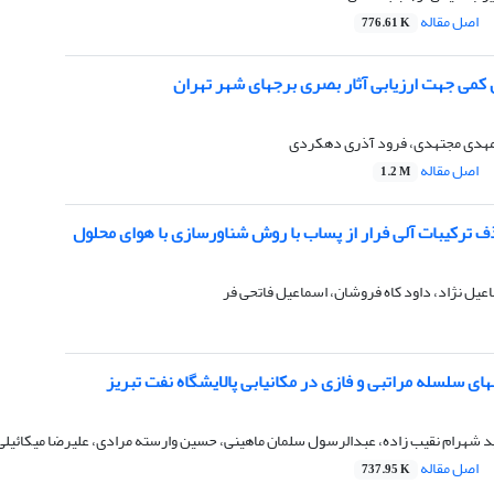
اصل مقاله
776.61 K
می جهت ارزیابی آثار بصری برجهای شهر تهران
مهدی مجتهدی، فرود آذری دهکردی
اصل مقاله
1.2 M
 ترکیبات آلی فرار از پساب با روش شناورسازی با هوای محلول
ل نژاد، داود کاه فروشان، اسماعیل فاتحی فر
ای سلسله مراتبی و فازی در مکانیابی پالایشگاه نفت تبریز
د شهرام نقیب زاده، عبدالرسول سلمان ماهینی، حسین وارسته مرادی، علیرضا میکائیل
اصل مقاله
737.95 K