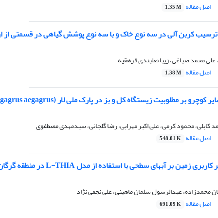
اصل مقاله
1.35 M
ترسیب کربن آلی در سه نوع خاک و با سه نوع پوشش گیاهی در قسمتی از ار
علی محمد صباغی، زیبا نعلبندی قرهقیه
اصل مقاله
1.38 M
چرو بر مطلوبیت زیستگاه کل و بز در پارک ملی لار (Capraaegagrus aegagrus)
د کابلی، محمود کرمی، علی اکبر مهرابی، رضا گلجانی، سیدمهدی مصطفوی
اصل مقاله
548.01 K
ربری زمین بر آبهای سطحی با استفاده از مدل L-THIA در منطقه گرگان
ن محمدزاده، عبدالرسول سلمان ماهینی، علی نجفی نژاد
اصل مقاله
691.09 K