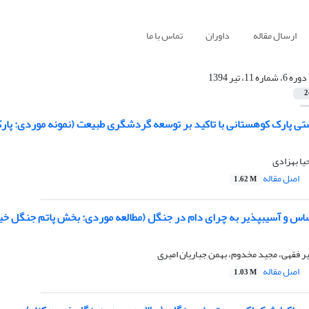
ارسال مقاله
داوران
تماس با ما
دوره 6، شماره 11، تیر 1394
2
ی پارک کوهستانی با تاکید بر توسعه گردشگری طبیعت (نمونه موردی: پارک
یا بهزادی
اصل مقاله
1.62 M
اس و آسیبپذیر به چرای دام در جنگل (مطالعه موردی: بخش پاتم جنگل خی
یر فقهی، مجید مخدوم، بهمن جباریان امیری
اصل مقاله
1.03 M