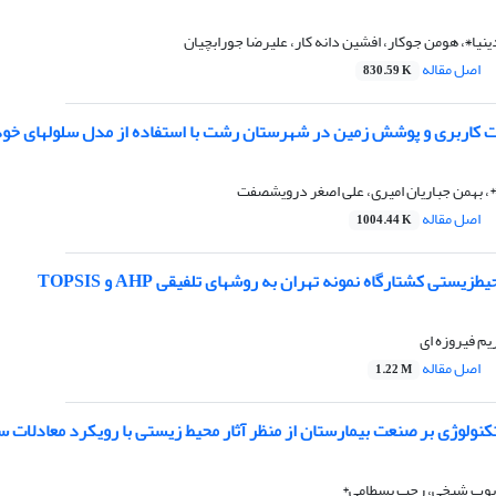
ا٭، هومن جوکار، افشین دانه کار، علیرضا جورابچیان
اصل مقاله
830.59 K
ت کاربری و پوشش زمین در شهرستان رشت با استفاده از مدل سلولهای خودک
 بهمن جباریان امیری، علی اصغر درویشصفت
اصل مقاله
1004.44 K
یستی کشتارگاه نمونه تهران به روشهای تلفیقی AHP و TOPSIS
م فیروزه ای
اصل مقاله
1.22 M
نولوژی بر صنعت بیمارستان از منظر آثار محیط زیستی با رویکرد معادلات سا
ایوب شیخی، رجب بسطامی*