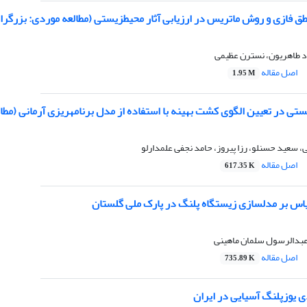
طق فازی و روش ماتریس در ارزیابی آثار محیطزیستی (مطالعه موردی: بزرگر
د طاهریون، نسترن عظیمی
اصل مقاله
1.95 M
تی در تعیین الگوی کشت بهینه با استفاده از مدل برنامهریزی آرمانی (مطا
سعید حسنلو، رزا پیروز، حامد نجفی علمدارلو
اصل مقاله
617.35 K
یاس بر مدلسازی زیستگاه پلنگ در پارک ملی گلستان
عبدالرسول سلمان ماهینی
اصل مقاله
735.89 K
 یوزپلنگ آسیایی در ایران