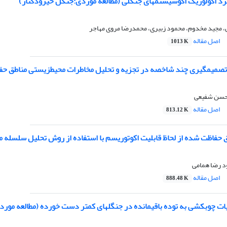
رد اکولوژیک اکوسیستمهای جنگلی (مطالعه موردی:جنگل خیرودکنار)
ن، مجید مخدوم، محمود زبیری، محمدرضا مروی مهاجر
اصل مقاله
1013 K
تصمیمگیری چند شاخصه در تجزیه و تحلیل مخاطرات محیطزیستی مناطق حفا
حسن شفیعی
اصل مقاله
813.12 K
 حفاظت شده از لحاظ قابلیت اکوتوریسم با استفاده از روش تحلیل سلسله م
د رضا همامی
اصل مقاله
888.48 K
ملیات چوبکشی به توده باقیمانده در جنگلهای کمتر دست خورده (مطالعه مو