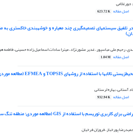
د جورغلامی
اصل مقاله
623.72 K
ر تلفیق سیستمهای تصمیمگیری چند معیاره و خوشهبندی خاکستری به منظو
ان)
دی، رحیم علی عباسپور، غدیر عشورنژاد، میترا سادات اسماعیل زاده حسینی، فاطمه 
اصل مقاله
1.04 M
با استفاده از روشهای TOPSIS و EFMEA (مطالعه موردی : تالاب بینالمللی گاوخونی)
 آستانی، بهاره لرستانی
اصل مقاله
932.94 K
توریسم با استفاده از GIS (مطالعه موردی: منطقه تنگ سولک بهمیی، کهگیلویه و بویراحمد)
میدرضا پورخباز، فروزان فرخیان