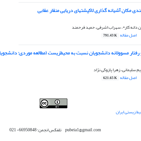
بندی مکان آشیانه گذاری لاکپشتهای دریایی منقار عقابی
ن دانه کار*، سهراب اشرفی، حمید فرحمند
اصل مقاله
791.43 K
فتار مسوولانه دانشجویان نسبت به محیطزیست (مطالعه موردی: دانشجویان
 سلیمانی، زهرا پازوکی نژاد
اصل مقاله
621.65 K
This work is licensed under a
Creative Commons
ط زیستی ایران
.
Attribution 4.0 International License
pubeia1@gmail.com تلفکس انجمن: 66950848- 021