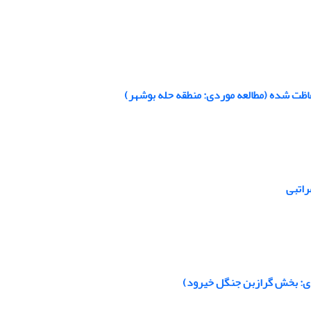
ظت شده (مطالعه موردی: منطقه حله بوشهر)
راتبی
ردی: بخش گرازبن جنگل خیرود)