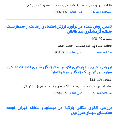
فاطمه آرزم، علیرضا صفاهیه، مهدی محمدی، معصومه محمودی
مشاهده مقاله
اصل مقاله
758.44 K
تعیین روش بهینه در برآورد ارزش اقتصادی رضایت از محیطزیست
منطقه گردشگری سد طالقان
صفحه
97-108
فاطمه صیادی، رضا مقدسی، حامد رفیعی
مشاهده مقاله
اصل مقاله
631.95 K
ارزیابی تخریب تا پایداری اکوسیستم جنگل شهری (مطالعه موردی:
سوزنی برگان پارک جنگلی سرخهحصار)
صفحه
109-122
سارا تیموری، مجید مخدوم، جهانگیر فقهی، نادیا عباس زاده تهرانی
مشاهده مقاله
اصل مقاله
738.21 K
بررسی الگوی مکانی پارکها در بیستودو منطقه تهران توسط
سنجههای سیمای سرزمین