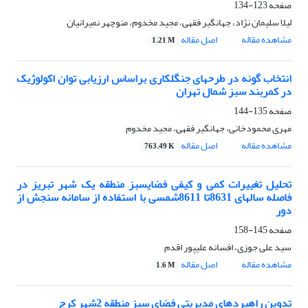
صفحه
123-134
لیلا سلیمان نژاد، جهانگیر فقهی، مجید مخدوم، منوچهر نمیرانیان
مشاهده مقاله
اصل مقاله
1.21 M
انتخاب گونه در طرحهای جنگلکاری براساس ارزیابی توان اکولوژیک
در کمربند سبز شمال تهران
صفحه
135-144
مهری محمودخانی، جهانگیر فقهی، مجید مخدوم
مشاهده مقاله
اصل مقاله
763.49 K
تحلیل تغییرات کمی و کیفی فضایسبز منطقه یک شهر تبریز در
فاصله سالهای 8631تا 8611شمسی با استفاده از سامانه سنجش از
دور
صفحه
145-158
سید علی جوزی، افسانه علیپور اقدم
مشاهده مقاله
اصل مقاله
1.6 M
تدوین راهبردهای مدیریتی فضای سبز منطقه 2شهر کرج