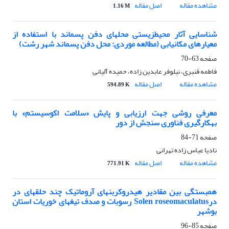
مشاهده مقاله
اصل مقاله
1.16 M
شناسایی آثار محیطزیستی محلهای دفن پسماند با استفاده از
معیارهای مکانیابی (مطالعه موردی: محل دفن پسماند شهر رشت)
صفحه
63-70
فاطمه قنبری، نیلوفر عابدین زاده، حمیده آلیانی
مشاهده مقاله
اصل مقاله
594.89 K
معرفی روشی جهت ارزیابی و پایش «سلامت اکوسیستم» با
بهکارگیری فناوری سنجش از دور
صفحه
71-84
نادیا عباس زاده تهرانی
مشاهده مقاله
اصل مقاله
771.91 K
همبستگی بین مقادیر هیدروکربنهای آروماتیک چند حلقهای در
درSolen roseomaculatus رسوبات و صدف تیغهای خوریات استان
بوشهر
صفحه
85-96