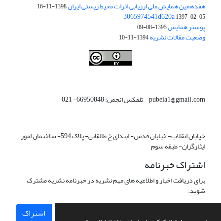
هفدهمین همایش ملی ارزیابی اثرات محیط زیستی ایران
1398-11-16
3065974541d620a
1397-02-05
پوستر همایش
1395-08-09
وضعیت مقالات نشریه
1394-11-10
This work is licensed under a
Creative Commons Attribution 4.0
.
International License
pubeia1@gmail.com تلفکس انجمن: 66950848- 021
خیابان انقلاب- خیابان قدس- ابتدای خ طالقانی- پلاک 594- ساختمان امور
ایثارگران- طبقه سوم
اشتراک خبرنامه
برای دریافت اخبار و اطلاعیه های مهم نشریه در خبرنامه نشریه مشترک
شوید.
اشتراک