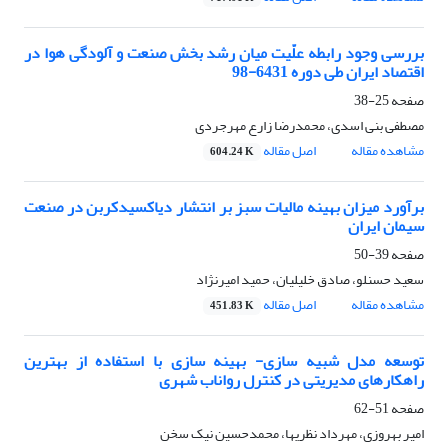
بررسی وجود رابطه علّیت میان رشد بخش صنعت و آلودگی هوا در
اقتصاد ایران طی دوره 6431-98
صفحه
25-38
مصطفی بنی اسدی، محمدرضا زارع مهرجردی
مشاهده مقاله
اصل مقاله
604.24 K
برآورد میزان بهینه مالیات سبز بر انتشار دیاکسیدکربن در صنعت
سیمان ایران
صفحه
39-50
سعید حسنلو، صادق خلیلیان، حمید امیرنژاد
مشاهده مقاله
اصل مقاله
451.83 K
توسعه مدل شبیه سازی- بهینه سازی با استفاده از بهترین
راهکارهای مدیریتی در کنترل رواناب شهری
صفحه
51-62
امیر بهروزی، مهرداد نظریها، محمدحسین نیک سخن