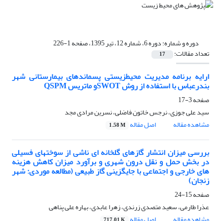
دوره و شماره:
دوره 6، شماره 12، تیر 1395، صفحه 1-226
تعداد مقالات:
17
ارایه برنامه مدیریت محیطزیستی پسماندهای بیمارستانی شهر
بندرعباس با استفاده از روش SWOTو ماتریس QSPM
صفحه
3-17
سید علی جوزی، نرجس خاتون فاضلی، نسرین مرادی مجد
مشاهده مقاله
اصل مقاله
1.58 M
بررسی میزان انتشار گازهای گلخانه ای ناشی از سوختهای فسیلی
در بخش حمل و نقل درون شهری و برآورد میزان کاهش هزینه
های خارجی و اجتماعی با جایگزینی گاز طبیعی (مطالعه موردی: شهر
زنجان)
صفحه
15-24
عذرا طارمی، سعید متصدی زرندی، زهرا عابدی، بهاره علی پناهی
مشاهده مقاله
اصل مقاله
717.01 K