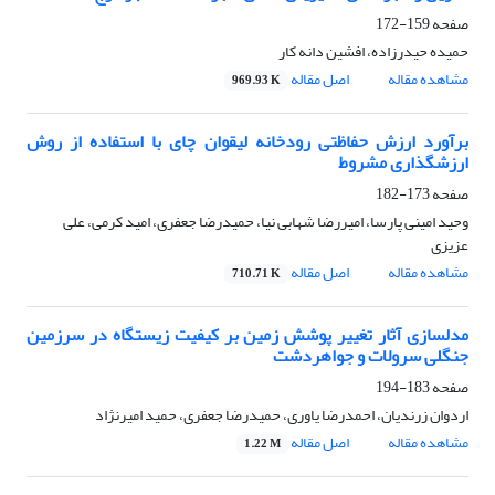
صفحه
159-172
حمیده حیدرزاده، افشین دانه کار
مشاهده مقاله
اصل مقاله
969.93 K
برآورد ارزش حفاظتی رودخانه لیقوان چای با استفاده از روش
ارزشگذاری مشروط
صفحه
173-182
وحید امینی پارسا، امیررضا شهابی نیا، حمیدرضا جعفری، امید کرمی، علی
عزیزی
مشاهده مقاله
اصل مقاله
710.71 K
مدلسازی آثار تغییر پوشش زمین بر کیفیت زیستگاه در سرزمین
جنگلی سرولات و جواهردشت
صفحه
183-194
اردوان زرندیان، احمدرضا یاوری، حمیدرضا جعفری، حمید امیرنژاد
مشاهده مقاله
اصل مقاله
1.22 M