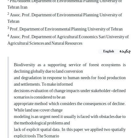
PhD student, Department of Environmental Planning, University of
Tehran, Iran
2
Assoc. Prof. Department of Environmental Planning, University of
Tehran
3
Prof. Department of Environmental Planning, University of Tehran
4
Assoc. Prof. Department of Agricultural Economics, Sari University of
Agricultural Sciences and Natural Resources
چکیده
English
Biodiversity as a supporting service of forest ecosystems is
declining globally due to land conversion
and degradation in response to human needs for food production
and settlements. To make informed
decisions, evaluation of change impacts under stakeholder-defined
scenarios is considered to be an
appropriate method which considers the consequences of decline.
While land use/cover change
modeling is an urgent need, it usually is faced with obstacles due to
the methodological problems and
lack of explicit spatial data. In this paper, we applied two spatially
explicit tools, The Scenario