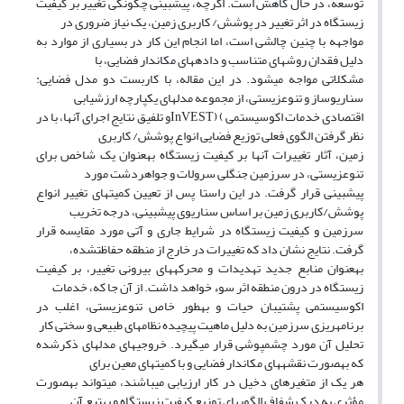
توسعه، در حال کاهش است. اگرچه، پیشبینی چگونگی تغییر بر کیفیت
زیستگاه در اثر تغییر در پوشش/ کاربری زمین، یک نیاز ضروری در
مواجهه با چنین چالشی است، اما انجام این کار در بسیاری از موارد به
دلیل فقدان روشهای متناسب و دادههای مکاندار فضایی، با
مشکلاتی مواجه میشود. در این مقاله، با کاربست دو مدل فضایی:
سناریوساز و تنوعزیستی، از مجموعه مدلهای یکپارچه ارزشیابی
اقتصادی خدمات اکوسیستمی ) (InVESTو تلفیق نتایج اجرای آنها، با در
نظر گرفتن الگوی فعلی توزیع فضایی انواع پوشش/ کاربری
زمین، آثار تغییرات آنها بر کیفیت زیستگاه بهعنوان یک شاخص برای
تنوعزیستی، در سرزمین جنگلی سرولات و جواهردشت مورد
پیشبینی قرار گرفت. در این راستا پس از تعیین کمیتهای تغییر انواع
پوشش/کاربری زمین بر اساس سناریوی پیشبینی، درجه تخریب
سرزمین و کیفیت زیستگاه در شرایط جاری و آتی مورد مقایسه قرار
گرفت. نتایج نشان داد که تغییرات در خارج از منطقه حفاظتشده،
بهعنوان منابع جدید تهدیدات و محرکههای بیرونی تغییر، بر کیفیت
زیستگاه در درون منطقه اثر سوء خواهد داشت. از آن جا که، خدمات
اکوسیستمی پشتیبان حیات و بهطور خاص تنوعزیستی، اغلب در
برنامهریزی سرزمین به دلیل ماهیت پیچیده نظامهای طبیعی و سختی کار
تحلیل آن مورد چشمپوشی قرار میگیرد. خروجیهای مدلهای ذکرشده
که بهصورت نقشههای مکاندار فضایی و با کمیتهای معین برای
هر یک از متغیرهای دخیل در کار ارزیابی میباشند، میتواند بهصورت
مؤثری به درک شفاف الگویهای توزیع کیفیت زیستگاه و بهتبع آن