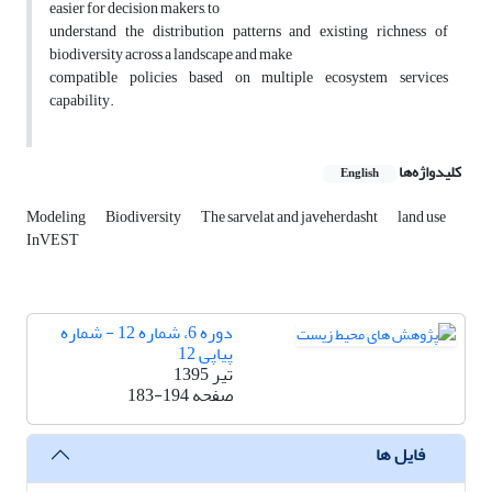
easier for decision makers, to
understand the distribution patterns and existing richness of
biodiversity across a landscape and make
compatible policies based on multiple ecosystem services
capability.
کلیدواژه‌ها
English
Modeling
Biodiversity
The sarvelat and javeherdasht
land use
InVEST
دوره 6، شماره 12 - شماره
پیاپی 12
تیر 1395
صفحه
183-194
فایل ها