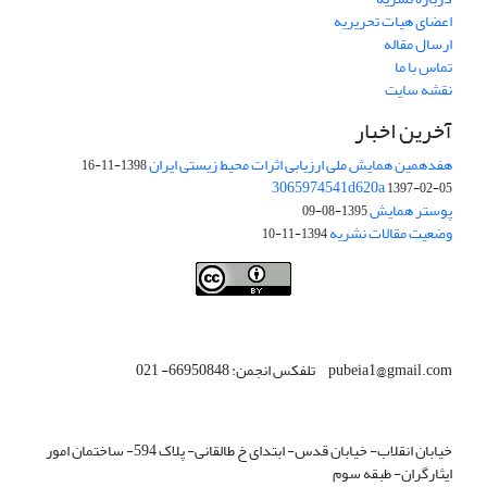
اعضای هیات تحریریه
ارسال مقاله
تماس با ما
نقشه سایت
آخرین اخبار
هفدهمین همایش ملی ارزیابی اثرات محیط زیستی ایران
1398-11-16
3065974541d620a
1397-02-05
پوستر همایش
1395-08-09
وضعیت مقالات نشریه
1394-11-10
This work is licensed under a
Creative Commons Attribution 4.0
.
International License
pubeia1@gmail.com تلفکس انجمن: 66950848- 021
خیابان انقلاب- خیابان قدس- ابتدای خ طالقانی- پلاک 594- ساختمان امور
ایثارگران- طبقه سوم