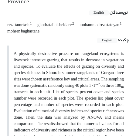
Province
نویسندگان
English
1
2
1
reza tamrtash
ghodratallah heidare
mohammadreza tateyan
1
mohsen baghastane
چکیده
English
A physically destructive pressure on rangeland ecosystems is
livestock intensive grazing that results in decrease in vegetation
and species. To evaluate the effects of grazing on diversity and
species richness in Shourab summer rangelands of Gorgan, three
sites were chosen as reference, key and critical areas. The sampling
m2
was done systematic randomly using 40 plots 1×1
on three 100
m
transects in each unit. List of species, percent cover and species
number were recorded in each plot. The species list, plant cover
percentage and number of species were recorded in each plot.
Evaluation of numerical diversity indices and species richness was
done. Then, the data was analyzed by ANOVA and means
comparison. The results showed that the numerical values for all
indicators of diversity and richness in the critical region have been