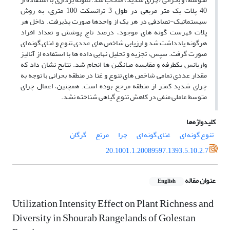
40 پلات یک متر مربعی در طول 3 ترانسکت 100 متری، به روش
سیستماتیک-تصادفی در هر یک از واحدها صورت پذیرفت. داخل هر
پلات فهرست گونه های موجود، درصد تاج پوشش و تعداد افراد
هرگونه یادداشت شد و ارزیابی شاخص های عددی تنوع و غنای گونه ای
صورت گرفت. سپس، تجزیه و تحلیل نهایی داده ها با استفاده از آنالیز
واریانس یکطرفه و مقایسه میانگین ها انجام شد. نتایج نشان داد که
مقدار عددی تمامی شاخص های تنوع و غنا در منطقه بحرانی با توجه به
چرای شدید کمتر از منطقه مرجع بوده است. همچنین، اعمال چرای
متوسط عاملی منفی در کاهش تنوع گیاهی شناخته نشد.
کلیدواژه‌ها
تنوع گونه ای
غنای گونه ای
چرا
مرتع
گرگان
20.1001.1.20089597.1393.5.10.2.7
عنوان مقاله
English
Utilization Intensity Effect on Plant Richness and
Diversity in Shourab Rangelands of Golestan