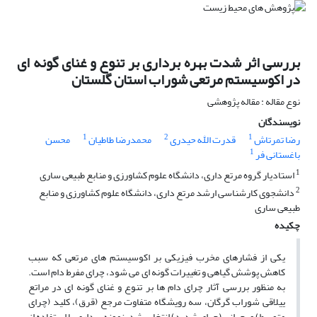
بررسی اثر شدت بهره برداری بر تنوع و غنای گونه ای
در اکوسیستم مرتعی شوراب استان گلستان
نوع مقاله : مقاله پژوهشی
نویسندگان
1
2
1
رضا تمرتاش
قدرت اﷲ حیدری
محمدرضا طاطیان
محسن
1
باغستانی فر
1
استادیار گروه مرتع داری، دانشگاه علوم کشاورزی و منابع طبیعی ساری
2
دانشجوی کارشناسی ارشد مرتع داری، دانشگاه علوم کشاورزی و منابع
طبیعی ساری
چکیده
یکی از فشارهای مخرب فیزیکی بر اکوسیستم های مرتعی که سبب
کاهش پوشش گیاهی و تغییرات گونه ای می شود، چرای مفرط دام است.
به منظور بررسی آثار چرای دام ها بر تنوع و غنای گونه ای در مراتع
ییلاقی شوراب گرگان، سه رویشگاه متفاوت مرجع (قرق)، کلید (چرای
متوسط) و بحرانی (چرای شدید) انتخاب شد. نمونه برداری با استفاده از