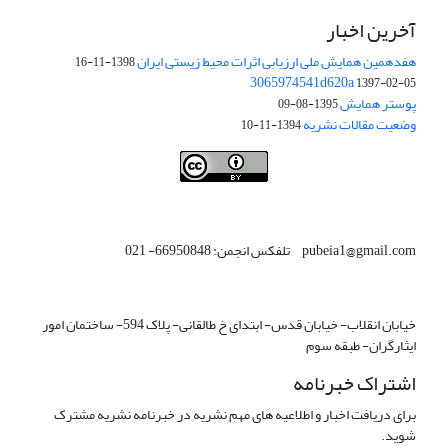
آخرین اخبار
هفدهمین همایش ملی ارزیابی اثرات محیط زیستی ایران
1398-11-16
3065974541d620a
1397-02-05
پوستر همایش
1395-08-09
وضعیت مقالات نشریه
1394-11-10
This work is licensed under a
Creative Commons Attribution 4.0
.
International License
pubeia1@gmail.com تلفکس انجمن: 66950848- 021
خیابان انقلاب- خیابان قدس- ابتدای خ طالقانی- پلاک 594- ساختمان امور
ایثارگران- طبقه سوم
اشتراک خبرنامه
برای دریافت اخبار و اطلاعیه های مهم نشریه در خبرنامه نشریه مشترک
شوید.