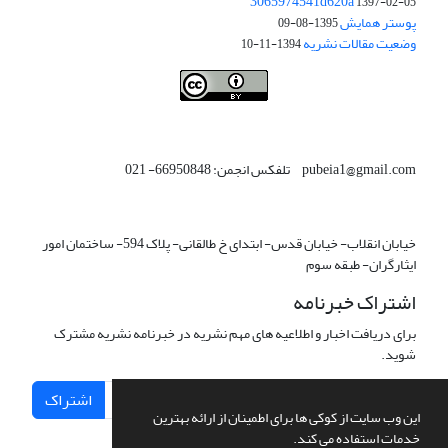
3065974541d620a
1397-02-05
پوستر همایش
1395-08-09
وضعیت مقالات نشریه
1394-11-10
This work is licensed under a
Creative Commons Attribution 4.0
.
International License
pubeia1@gmail.com تلفکس انجمن: 66950848- 021
خیابان انقلاب- خیابان قدس- ابتدای خ طالقانی- پلاک 594- ساختمان امور
ایثارگران- طبقه سوم
اشتراک خبرنامه
برای دریافت اخبار و اطلاعیه های مهم نشریه در خبرنامه نشریه مشترک
شوید.
اشتراک
این وب سایت از کوکی ها برای اطمینان از ارائه بهترین
خدمات استفاده می کند.