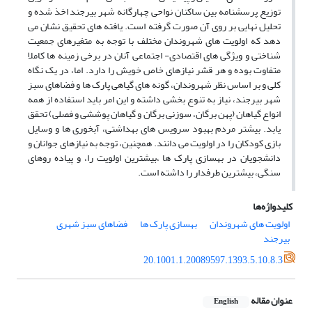
توزیع پرسشنامه بین ساکنان نواحی چهارگانه شهر بیرجند اخذ شده و
تحلیل نهایی بر روی آن صورت گرفته است. یافته های تحقیق نشان می
دهد که اولویت های شهروندان مختلف با توجه به متغیرهای جمعیت
شناختی و ویژگی های اقتصادی- اجتماعی آنان در برخی زمینه ها کاملا
متفاوت بوده و هر قشر نیازهای خاص خویش را دارد. اما، در یک نگاه
کلی و بر اساس نظر شهروندان، گونه های گیاهی پارک ها و فضاهای سبز
شهر بیرجند، نیاز به تنوع بخشی داشته و این امر باید استفاده از همه
انواع گیاهان (پهن برگان، سوزنی برگان و گیاهان پوششی و فصلی) تحقق
یابد. بیشتر مردم بهبود سرویس های بهداشتی، آبخوری ها و وسایل
بازی کودکان را در اولویت می دانند. همچنین، توجه به نیازهای جوانان و
دانشجویان در بهسازی پارک ها ،بیشترین اولویت را، و پیاده روهای
سنگی، بیشترین طرفدار را داشته است.
کلیدواژه‌ها
اولویت های شهروندان
بهسازی پارک ها
فضاهای سبز شهری
بیرجند
20.1001.1.20089597.1393.5.10.8.3
عنوان مقاله
English