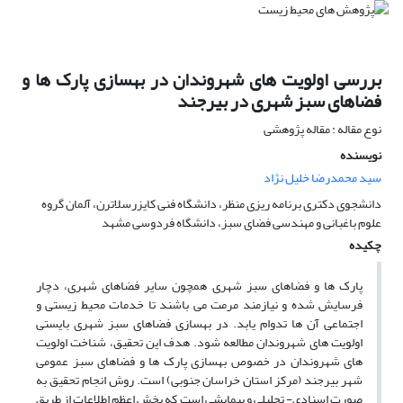
بررسی اولویت های شهروندان در بهسازی پارک ها و
فضاهای سبز شهری در بیرجند
نوع مقاله : مقاله پژوهشی
نویسنده
سید محمدرضا خلیل نژاد
دانشجوی دکتری برنامه ریزی منظر، دانشگاه فنی کایزرسلاترن، آلمان گروه
علوم باغبانی و مهندسی فضای سبز، دانشگاه فردوسی مشهد
چکیده
پارک ها و فضاهای سبز شهری همچون سایر فضاهای شهری، دچار
فرسایش شده و نیازمند مرمت می باشند تا خدمات محیط زیستی و
اجتماعی آن ها تدوام یابد. در بهسازی فضاهای سبز شهری بایستی
اولویت های شهروندان مطالعه شود. هدف این تحقیق، شناخت اولویت
های شهروندان در خصوص بهسازی پارک ها و فضاهای سبز عمومی
شهر بیرجند (مرکز استان خراسان جنوبی) است. روش انجام تحقیق به
صورت اسنادی- تحلیلی و پیمایشی است که بخش اعظم اطلاعات از طریق