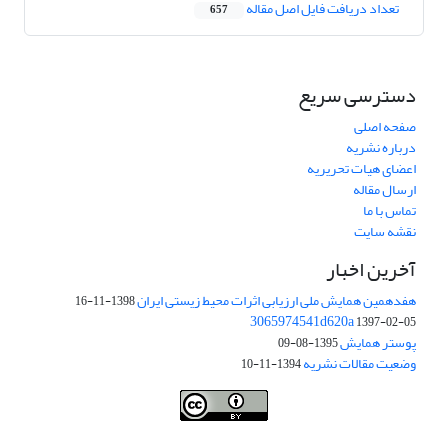
تعداد دریافت فایل اصل مقاله
657
دسترسی سریع
صفحه اصلی
درباره نشریه
اعضای هیات تحریریه
ارسال مقاله
تماس با ما
نقشه سایت
آخرین اخبار
هفدهمین همایش ملی ارزیابی اثرات محیط زیستی ایران
1398-11-16
3065974541d620a
1397-02-05
پوستر همایش
1395-08-09
وضعیت مقالات نشریه
1394-11-10
This work is licensed under a
Creative Commons Attribution 4.0