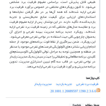
طبیعی قابل پذیرش است، براساس مفهوم ظرفیت برد مشخص
می‌شود. تا کنون رویکردهای مختلفی در خصوص برآورد ظرفیت برد
تفرجی ارایه شده‌اند که همه آن‌ها بر در نظر گرفتن نمایانه‌ها و
استانداردهای ارزیابی برای کیفیت منابع محیط‌زیستی و تجربه
بازدیدکننده، تأکید دارند. در این نوشتار، پس از ارایه مفهوم ظرفیت
برد و مقایسه مدل‌های مختلفی که در زمینه ظرفیت برد تفرجی ارایه
شده‌اند، رویکرد جدید برنامه مدیریت بهینه تفرجی و اجزای آن
به‌عنوان چارچوبی کلی جهت استفاده در نواحی تفرجی معرفی می‌شود.
این رویکرد، ضمن بهره‌گیری از نقاط قوت برنامه‌های موجود از جمله
انجام ارزیابی نشانزدهای اکولوژیکی فرصت‌های تفرجی موجود یا مدنظر
در منطقه و همچنین توجه به مراحل توالی اکولوژیکی اکوسیستم‌های
کلیدی، برنامه مطالعاتی و تحقیقاتی را جهت رسیدن به یک مدیریت پایدار
در نواحی تفرجی، در قالب سه گام تبیین استراتژی مدیریت، تدوین
برنامه مدیریتی و برآورد ظرفیت برد تفرجی ارایه می‌دهد.
کلیدواژه‌ها
ظرفیت برد تفرجی
تجربه بازدید
مدیریت پایدار
20.1001.1.20089597.1390.2.3.6.6
عنوان مقاله
English