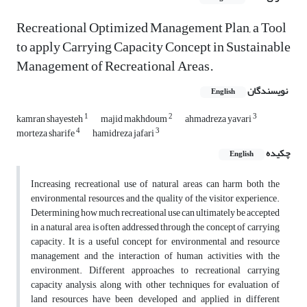
Recreational Optimized Management Plan, a Tool
to apply Carrying Capacity Concept in Sustainable
Management of Recreational Areas.
نویسندگان
English
1
2
3
kamran shayesteh
majid makhdoum
ahmadreza yavari
4
3
morteza sharife
hamidreza jafari
چکیده
English
Increasing recreational use of natural areas can harm both the
environmental resources and the quality of the visitor experience.
Determining how much recreational use can ultimately be accepted
in a natural area is often addressed through the concept of carrying
capacity. It is a useful concept for environmental and resource
management and the interaction of human activities with the
environment. Different approaches to recreational carrying
capacity analysis, along with other techniques for evaluation of
land resources have been developed and applied in different