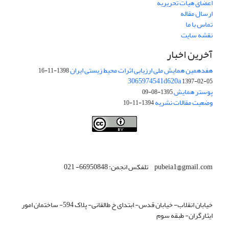
اعضای هیات تحریریه
ارسال مقاله
تماس با ما
نقشه سایت
آخرین اخبار
هفدهمین همایش ملی ارزیابی اثرات محیط زیستی ایران
1398-11-16
3065974541d620a
1397-02-05
پوستر همایش
1395-08-09
وضعیت مقالات نشریه
1394-11-10
This work is licensed under a
Creative Commons Attribution 4.0
.
International License
pubeia1@gmail.com تلفکس انجمن: 66950848- 021
خیابان انقلاب- خیابان قدس- ابتدای خ طالقانی- پلاک 594- ساختمان امور
ایثارگران- طبقه سوم