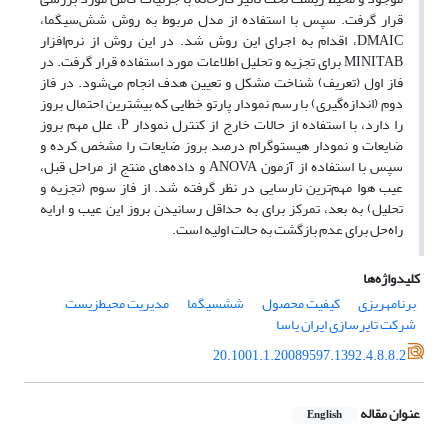
قرار گرفت. سپس با استفاده از مدل مربوط به روش شش‌سیگما،
DMAIC، اقدام به اجرای این روش شد. در این روش از نرم‌افزار
MINITAB برای تجزیه و تحلیل اطلاعات مورد استفاده قرار گرفت. در
فاز اول (تعریف) شناخت مشکل و تعیین هدف انجام می‌شود. در فاز
دوم (اندازه‌گیری) با رسم نمودار پارتو خطایی که بیشترین احتمال بروز
را دارد، با استفاده از حالات خارج از کنترل نمودار P، علل مهم بروز
ضایعات و نمودار هیستوگرام درصد بروز ضایعات را مشخص کرده و
سپس با استفاده از آزمون ANOVA و داده‌های منتج از مراحل قبل،
عیب هوا مهم‌ترین نارسایی در نظر گرفته شد. از فاز سوم (تجزیه و
تحلیل) به بعد، تمرکز برای به حداقل رسانیدن بروز این عیب و ارایه
راه‌حل برای عدم بازگشت به حالت اولیه است.
کلیدواژه‌ها
برنامهریزی
کیفیت محصول
ششسیگما
مدیریت محیطزیست
شرکت تایرسازی ایران یاسا
20.1001.1.20089597.1392.4.8.8.2
عنوان مقاله
English