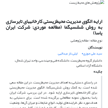
ارایه الگوی مدیریت محیطزیستی کارخانههای تایرسازی
به روش ششسیگما (مطالعه موردی: شرکت ایران
یاسا)
نوع مقاله : مقاله پژوهشی
نویسندگان
سید علی جوزی٭
لیلی ناز عبدالهی
دانشیار گروه محیطزیست، دانشکده فنی و مهندسی، واحد تهران شمال،
دانشگاه آزاد اسلامی
چکیده
در راستای دستیابی به اهداف مدیریت محیط‌‌‌زیست، در این مقاله سعی
شده است، به کمک روش شش‌سیگما، الگوی مدیریت محیط‌زیستی
برای کارخانه‌های تایرسازی ارایه شود. در این بررسی، شرکت ایران
یاسا به‌عنوان نمونه مطالعاتی برگزیده شده است. برای دستیابی به
هدف مورد نظر، فرایندهای تولید، انواع ضایعات و میزان آن‌ها، وضعیت
موجود و محیط زیست تحت تأثیر کارخانه با جزئیات کامل مورد بررسی