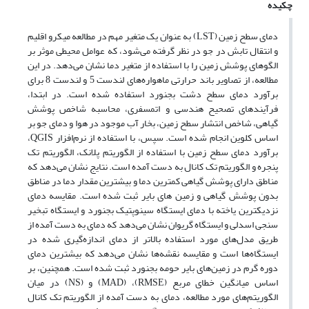
چکیده
دمای سطح زمین (LST) به عنوان یک متغیر مهم در مطالعه میکرو اقلیم
و انتقال تابش در جو در نظر گرفته می‌شود، که عوامل محیطی موثر بر
الگوهای پوشش زمین را با استفاده از متغیر دما نشان می‌دهد. در این
مطالعه، از تصاویر باند حرارتی ماهواره‌‌های لندست 5 و لندست 8 برای
برآورد دمای سطح دشت بجنورد استفاده شده است. در ابتدا،
فرآیندهای تصحیح هندسی و اتمسفری، محاسبه شاخص پوشش
گیاهی، شاخص انتشار سطح زمین، بخار آب موجود در هوا و دمای جو بر
اساس کلوین انجام شده است. سپس، با استفاده از نرم‌افزار QGIS،
برآورد دمای سطح زمین با استفاده از الگوریتم پلانک، الگوریتم تک
پنجره و الگوریتم تک کانال به دست آمده است. نتایج نشان می‌‌دهد که
مناطق دارای پوشش گیاهی کمترین دما و بیشترین مقدار دما در مناطق
بدون پوشش گیاهی و زمین های بایر ثبت شده است. مقایسه دمای
نزدیکترین یاخته با دمای ایستگاه سینوپتیک بجنورد و ایستگاه تبخیر
سنجی اسدلی و ایستگاه گریوان نشان می‌‌دهد که دمای به دست آمده از
طریق مدل‌های مورد استفاده بالاتر از دمای اندازه‌‌گیری شده در
ایستگاه‌‌ها است و مقایسه نقشه‌‌ها نشان می‌‌دهد که بیشترین دمای
دوره گرم در زمین‌های بایر حومه بجنورد ثبت شده است. همچنین، بر
اساس میانگین خطای مربع (RMSE)، (MAD) و (NS) در میان
الگوریتم‌های مورد مطالعه، دمای به دست آمده از الگوریتم تک کانال