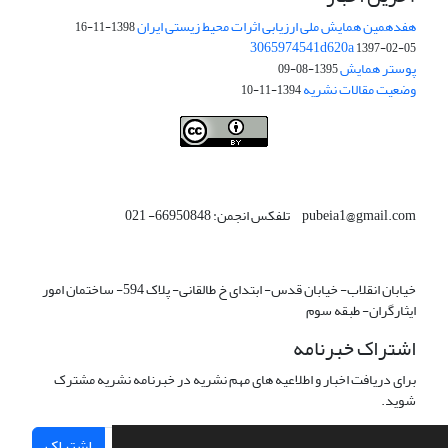
هفدهمین همایش ملی ارزیابی اثرات محیط زیستی ایران
1398-11-16
3065974541d620a
1397-02-05
پوستر همایش
1395-08-09
وضعیت مقالات نشریه
1394-11-10
This work is licensed under a
Creative Commons Attribution 4.0
.
International License
pubeia1@gmail.com تلفکس انجمن: 66950848- 021
خیابان انقلاب- خیابان قدس- ابتدای خ طالقانی- پلاک 594- ساختمان امور
ایثارگران- طبقه سوم
اشتراک خبرنامه
برای دریافت اخبار و اطلاعیه های مهم نشریه در خبرنامه نشریه مشترک
شوید.
اشتراک