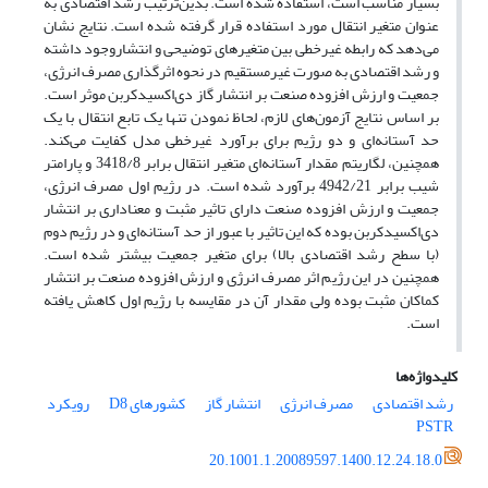
بسیار مناسب است، استفاده شده است. بدین‌ترتیب رشد اقتصادی به
عنوان متغیر انتقال مورد استفاده قرار گرفته شده است. نتایج نشان
می‌دهد که رابطه غیرخطی بین متغیرهای توضیحی و انتشاروجود داشته
و رشد اقتصادی به صورت غیرمستقیم در نحوه اثرگذاری مصرف انرژی،
جمعیت و ارزش افزوده صنعت بر انتشار گاز دی‌اکسید‌کربن موثر است.
بر اساس نتایج آزمون‌های لازم، لحاظ نمودن تنها یک تابع انتقال با یک
حد آستانه‌‌ای و دو رژیم برای برآورد غیرخطی مدل کفایت می‌کند.
همچنین، لگاریتم مقدار آستانه‌‌ای متغیر انتقال برابر 3418/8 و پارامتر
شیب برابر 4942/21 برآورد شده است. در رژیم اول مصرف انرژی،
جمعیت و ارزش افزوده صنعت دارای تاثیر مثبت و معناداری بر انتشار
دی‌اکسید‌کربن بوده که این تاثیر با عبور از حد آستانه‌‌ای و در رژیم دوم
(با سطح رشد اقتصادی بالا) برای متغیر جمعیت بیشتر شده است.
همچنین در این رژیم اثر مصرف انرژی و ارزش افزوده صنعت بر انتشار
کماکان مثبت بوده ولی مقدار آن در مقایسه با رژیم اول کاهش یافته
است.
کلیدواژه‌ها
رشد اقتصادی
مصرف انرژی
انتشار گاز
کشورهای D8
رویکرد
PSTR
20.1001.1.20089597.1400.12.24.18.0