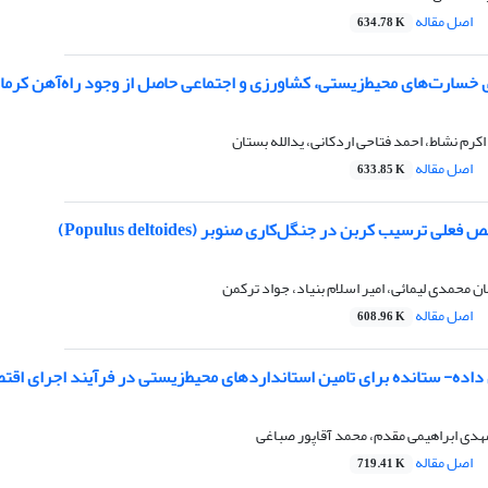
اصل مقاله
634.78 K
خسارت‌های محیط‌زیستی، کشاورزی و اجتماعی حاصل از وجود راه‌آهن کرمان
اکرم نشاط، احمد فتاحی اردکانی، یدالله بستان
اصل مقاله
633.85 K
لی ترسیب کربن در جنگل‌کاری صنوبر (Populus deltoides)
ن محمدی لیمائی، امیر اسلام بنیاد، جواد ترکمن
اصل مقاله
608.96 K
داده- ستانده برای تامین استانداردهای محیط‌‌زیستی در فرآیند اجرای اقت
مهدی ابراهیمی مقدم، محمد آقاپور صباغی
اصل مقاله
719.41 K