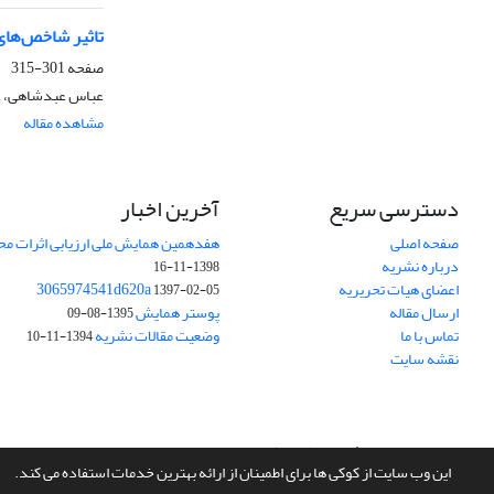
تاثیر شاخص‌های
صفحه
301-315
عباس عبدشاهی، عب
مشاهده مقاله
دسترسی سریع
آخرین اخبار
صفحه اصلی
هفدهمین همایش ملی ارزیابی اثرات محی
درباره نشریه
1398-11-16
اعضای هیات تحریریه
3065974541d620a
1397-02-05
ارسال مقاله
پوستر همایش
1395-08-09
تماس با ما
وضعیت مقالات نشریه
1394-11-10
نقشه سایت
سامانه مدیریت نشریات علمی.
طراحی و پیاده سازی از
سیناوب
این وب سایت از کوکی ها برای اطمینان از ارائه بهترین خدمات استفاده می کند.