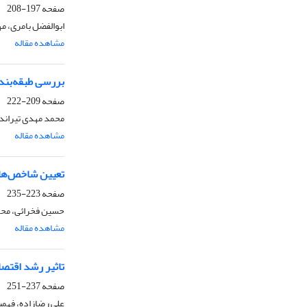
صفحه
197-208
ابوالفضل بامری، م
مشاهده مقاله
بررسی طبقه‌بندی ت
صفحه
209-222
محمد مهدی تیراندا
مشاهده مقاله
تعیین شاخص‌های 
صفحه
223-235
حسین فخرائی، مح
مشاهده مقاله
تاثیر رشد اقتصادی بر را
صفحه
237-251
علی رضازاده، فهمی