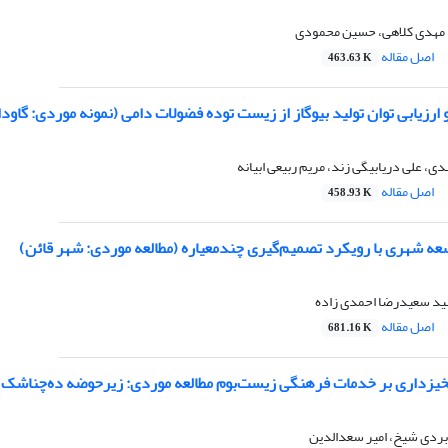
 مهدی کلاهی، حسین محمودی
اصل مقاله
463.63 K
ارزیابی توان تولید بیوگاز از زیست توده فضولات دامی (نمونه موردی: گاو
ی، علی دریابیگی زند، مریم ربیعی ابیانه
اصل مقاله
458.93 K
سعه شهری با رویکرد‌‌ تصمیم‌‌گیری چندمعیاره (مطالعه موردی: شهر قائن)
ید سعیدرضا احمدی زاده
اصل مقاله
681.16 K
آبخیزداری بر خدمات فرهنگی زیست‌بوم مطالعه موردی: زیرحوضه ده‌چناشک 
بردی شیخ، امیر سعدالدین