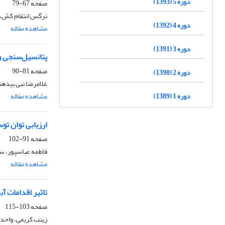
دوره 5 (1393)
صفحه
67-79
نرگس انتقام کش،
دوره 4 (1392)
مشاهده مقاله
دوره 3 (1391)
پتانسیل‌سنجی و 
صفحه
81-90
دوره 2 (1390)
غلامرضا نبی بیدهند
دوره 1 (1389)
مشاهده مقاله
ارزیابی توان تو
صفحه
91-102
فاطمه عباسپور، س
مشاهده مقاله
تاثیر اقدامات 
صفحه
103-115
زینب کریمی، واحد