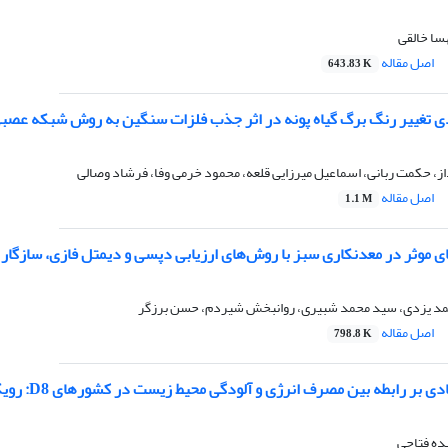
هسا خالقی
اصل مقاله
643.83 K
غییر رنگ برگ گیاه پونه در اثر جذب فلزات سنگین به روش شبکه عصبی مصنوعی (ANN) و 
ز، حکمت ربانی، اسماعیل میرزایی قلعه، محمود خرمی وفا، فرشاد وصالی
اصل مقاله
1.1 M
موثر در معدنکاری سبز با روش‌های ارزیابی دپسی و دیمتل فازی، سازگار ب
مد یزدی، سید محمد شبیری، روانبخش شیردم، حسن برزگر
اصل مقاله
798.8 K
بطه بین مصرف انرژی و آلودگی محیط زیست در کشورهای D8: رویکرد رگرسیون انتقال ملایم پانلی (PSTR)
ده فتاحی