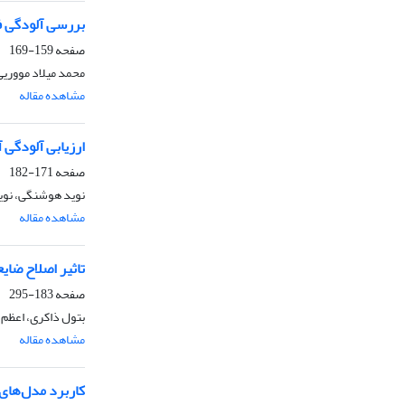
بررسی آلودگی ف
صفحه
159-169
محمد میلاد مووریی، 
مشاهده مقاله
ارزیابی آلودگی
صفحه
171-182
نوید هوشنگی، نوید
مشاهده مقاله
تاثیر اصلاح ضای
صفحه
183-295
بتول ذاکری، اعظم 
مشاهده مقاله
کاربرد مدل‌‌های