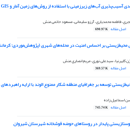
ب‌پذیری آب‌‌های زیرزمینی با استفاده از روش‌‌های زمین آمار و GIS (مطالعه‌ی موردی: باغات انگور شهر ملایر)
جری، فاطمه محمدیاری، آرزو سلیمانی، مسعود حاتمی منش
اصل مقاله
690.97 K
 محیط‌زیستی بر احساس امنیت در محله‌های شهری (پژوهش‌موردی: کرمانش
ژن کلهرنیا، سیدعلی نوری، مریم انصاری منش
اصل مقاله
369.57 K
حیط‌زیستی توسعه بر جغرافیای منطقه شکار ممنوع الوند با ارایه راهبردهای 
سن اسماعیل زاده
اصل مقاله
745.74 K
روستازیستی پایدار در روستاهای حوضه قوشخانه شهرستان شیروان