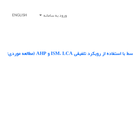
ورود به سامانه
ENGLISH
شناسایی و رفع موانع اصلی بازیافت پسماندهای تولیدی در واحدهای صنعتی کوچک و متوسط با استفاده از رویکرد تلفیقی ISM، LCA و AHP (مطالعه موردی: