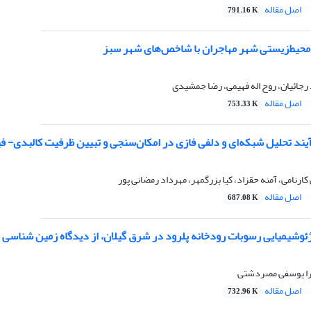
اصل مقاله
791.16 K
محیط‌زیستی شهر مهاجران با شاخص‌های شهر سبز
 رجائیان، روح اله فهیمی، رضا جمشیدی
اصل مقاله
753.33 K
ند تحلیل شبکه‌‌ای و دلفی فازی در امکان‌‌سنجی و تبیین ظرفیت کالبدی- 
ارنامی، آمنه حقزاد، کیا بزرگمهر، مهرداد رمضانی پور
اصل مقاله
687.08 K
ژئوشیمیایی رسوبات رودخانه پلرود در شرق گیلان، از دیدگاه زمین شناسی 
را یوسفی مصردشتی
اصل مقاله
732.96 K