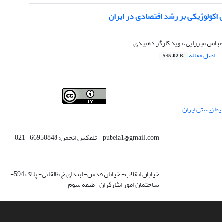
 اکولوژیکی بر رشد اقتصادی در ایران
اس میرزایی، نوید کارگر ده بیدی
اصل مقاله
545.02 K
This work is licensed under a
Creative Commons
ط زیستی ایران
.
Attribution 4.0 International License
pubeia1@gmail.com تلفکس انجمن: 66950848- 021
خیابان انقلاب- خیابان قدس- ابتدای خ طالقانی- پلاک 594-
ساختمان امور ایثارگران- طبقه سوم