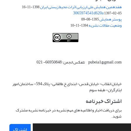
هفدهمین همایش ملی ارزیابی اثرات محیط زیستی ایران
1398-11-16
3065974541d620a
1397-02-05
پوستر همایش
1395-08-09
وضعیت مقالات نشریه
1394-11-10
This work is licensed under a
Creative Commons Attribution 4.0
.
International License
pubeia1@gmail.com تلفکس انجمن: 66950848- 021
خیابان انقلاب- خیابان قدس- ابتدای خ طالقانی- پلاک 594- ساختمان امور
ایثارگران- طبقه سوم
اشتراک خبرنامه
برای دریافت اخبار و اطلاعیه های مهم نشریه در خبرنامه نشریه مشترک
شوید.
اشتراک