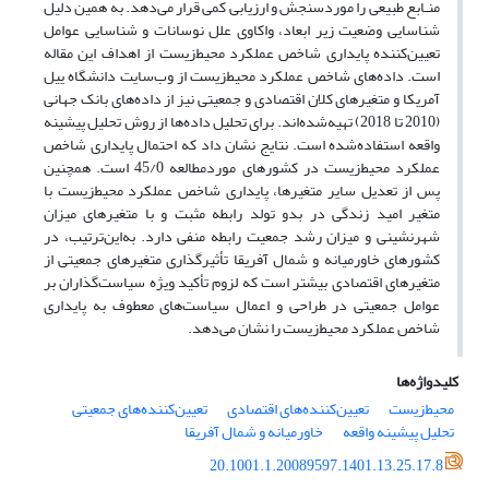
منـابع طبیعی را موردسنجش و ارزیابی کمی قرار می‌دهد. به همین دلیل
شناسایی وضعیت زیر ابعاد، واکاوی علل نوسانات و شناسایی عوامل
تعیین‌کننده پایداری شاخص عملکرد محیط‌زیست از اهداف این مقاله
است. داده‌های شاخص عملکرد محیط‌زیست از وب‌سایت دانشگاه ییل
آمریکا و متغیرهای کلان اقتصادی و جمعیتی نیز از داده‌های بانک جهانی
(2010 تا 2018) تهیه‌شده‌اند. برای تحلیل داده‌ها از روش تحلیل پیشینه
واقعه استفاده‌شده است. نتایج نشان داد که احتمال پایداری شاخص
عملکرد محیط‌زیست در کشورهای موردمطالعه 45/0 است. همچنین
پس از تعدیل سایر متغیرها، پایداری شاخص عملکرد محیط‌زیست با
متغیر امید زندگی در بدو تولد رابطه مثبت و با متغیرهای میزان
شهرنشینی و میزان رشد جمعیت رابطه منفی دارد. به‌این‌ترتیب، در
کشورهای خاورمیانه و شمال آفریقا تأثیرگذاری متغیرهای جمعیتی از
متغیرهای اقتصادی بیشتر است که لزوم تأکید ویژه سیاست‌گذاران بر
عوامل جمعیتی در طراحی و اعمال سیاست‌های معطوف به پایداری
شاخص عملکرد محیط‌زیست را نشان می‌دهد.
کلیدواژه‌ها
محیط‌زیست
تعیین‌کننده‌های اقتصادی
تعیین‌کننده‌های جمعیتی
تحلیل پیشینه واقعه
خاورمیانه و شمال آفریقا
20.1001.1.20089597.1401.13.25.17.8