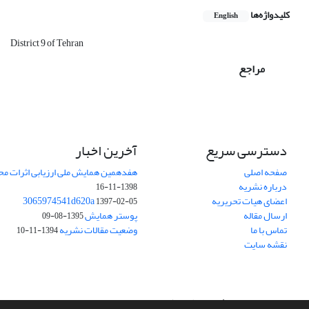
کلیدواژه‌ها
English
District 9 of Tehran
مراجع
دسترسی سریع
آخرین اخبار
صفحه اصلی
هفدهمین همایش ملی ارزیابی اثرات محی
درباره نشریه
1398-11-16
اعضای هیات تحریریه
3065974541d620a
1397-02-05
ارسال مقاله
پوستر همایش
1395-08-09
تماس با ما
وضعیت مقالات نشریه
1394-11-10
نقشه سایت
سامانه مدیریت نشریات علمی.
طراحی و پیاده سازی از
سیناوب