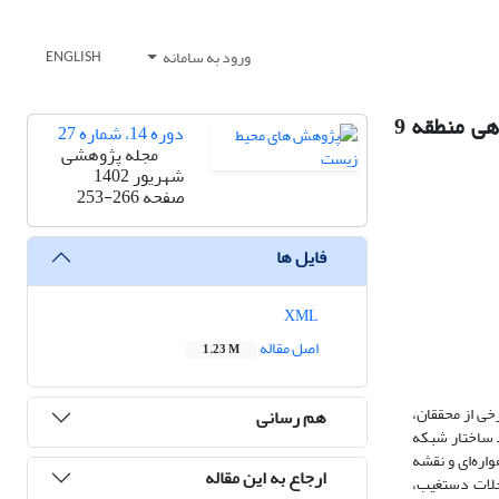
ورود به سامانه
ENGLISH
بهسازی محیطی شبکه اکولوژیک در بافت فرسوده شهری با استفاده از متریک‌های سیمای سرزمین(منظر)، مورد پژوهی منطقه 9
دوره 14، شماره 27
مجله پژوهشی
شهریور 1402
صفحه
253-266
فایل ها
XML
اصل مقاله
1.23 M
خی از محققان،
هم رسانی
د ساختار شبکه
اهواره‌ای و نقشه
ارجاع به این مقاله
قه) و سطح خرد (محلات دستغیب،