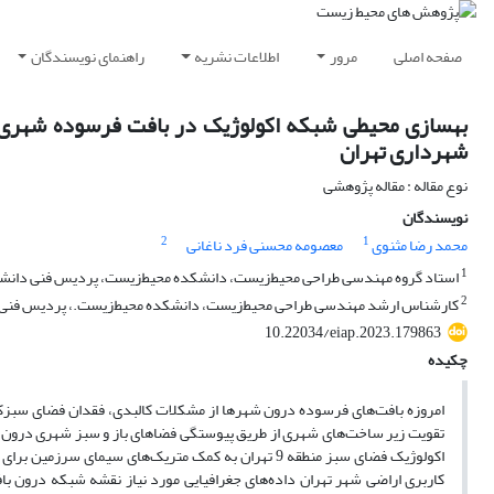
صفحه اصلی
مرور
اطلاعات نشریه
راهنمای نویسندگان
شهرداری تهران
نوع مقاله : مقاله پژوهشی
نویسندگان
2
1
محمد رضا مثنوی
معصومه محسنی فرد ناغانی
1
استاد گروه مهندسی طراحی محیط‌زیست، دانشکده محیط‌زیست، پردیس فنی دانشگاه 
2
کارشناس ارشد مهندسی طراحی محیط‌زیست، دانشکده محیط‌زیست.، پردیس فنی دان
10.22034/eiap.2023.179863
چکیده
امروزه بافت‌های فرسوده درون شهرها از مشکلات کالبدی، فقدان فضای سبزکا
تقویت زیر ساخت‌های شهری از طریق پیوستگی فضاهای باز و سبز شهری درون م
اکولوژیک فضای سبز منطقه 9 تهران به کمک متریک‌های سیم