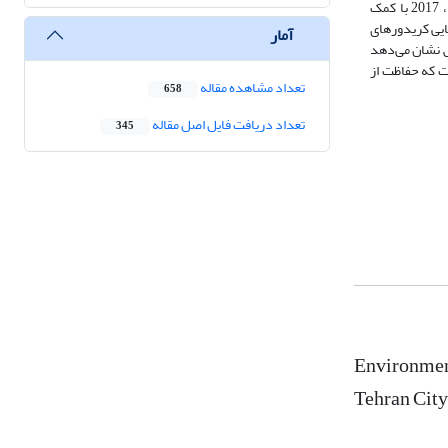
امامزاده عبدالله، شمشیری، سرآسیاب مهرآباد) برای احیا ‌لکه‌های فضای سبز انتخاب گردید: مهمترین ‌لکه‌های فضای سبز و تغییرات آن‌ها در طی سال‌های 2002 ، 2017 با کمک
 ‌لکه‌های سبز و شناسایی کریدورهای
آمار
ش نشان می‌دهد
 و خرد دانگی شده و فاصله بین آن‌ها در سال 2017 افزایش یافته است که حفاظت از
تعداد مشاهده مقاله
658
تعداد دریافت فایل اصل مقاله
345
Environment
Tehran City