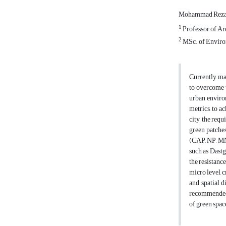
Mohammad Reza
1
Professor of Arc
2
MSc. of Environ
Currently, ma
to overcome 
urban environ
metrics, to a
city, the req
green patches
(CAP, NP, MN
such as Dast
the resistanc
micro level, 
and spatial d
recommended t
of green space