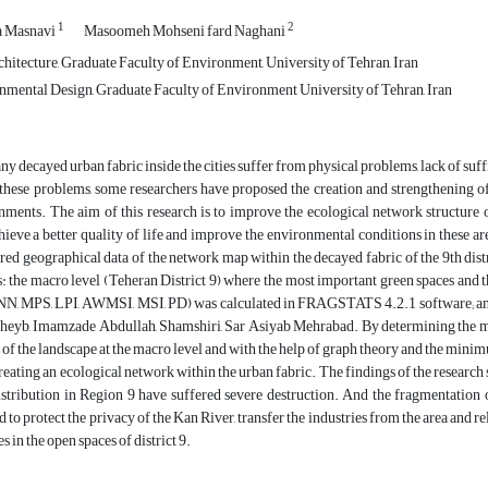
1
2
 Masnavi
Masoomeh Mohseni fard Naghani
hitecture, Graduate Faculty of Environment, University of Tehran, Iran
mental Design, Graduate Faculty of Environment University of Tehran, Iran
ny decayed urban fabric inside the cities suffer from physical problems, lack of suff
these problems, some researchers have proposed the creation and strengthening of
ments. The aim of this research is to improve the ecological network structure o
chieve a better quality of life and improve the environmental conditions in these are
uired geographical data of the network map within the decayed fabric of the 9th dis
: the macro level (Teheran District 9) where the most important green spaces and t
N, MPS, LPI, AWMSI, MSI, PD) was calculated in FRAGSTATS 4.2.1 software; and t
gheyb, Imamzade Abdullah, Shamshiri, Sar Asiyab Mehrabad. By determining the mo
e of the landscape at the macro level and with the help of graph theory and the minim
creating an ecological network within the urban fabric. The findings of the research 
istribution in Region 9 have suffered severe destruction. And the fragmentation 
o protect the privacy of the Kan River, transfer the industries from the area and re
s in the open spaces of district 9.