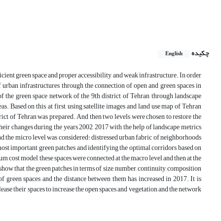
چکیده
English
icient green space and proper accessibility, and weak infrastructure. In order
 urban infrastructures through the connection of open and green spaces in
f the green space network of the 9th district of Tehran through landscape
as. Based on this, at first, using satellite images and land use map of Tehran
trict of Tehran was prepared. And then two levels were chosen to restore the
heir changes during the years 2002, 2017 with the help of landscape metrics
he micro level was considered: distressed urban fabric of neighborhoods
st important green patches and identifying the optimal corridors based on
um cost model, these spaces were connected at the macro level and then at the
show that the green patches in terms of size, number, continuity, composition
of green spaces and the distance between them has increased in 2017. It is
lease their spaces to increase the open spaces and vegetation and the network