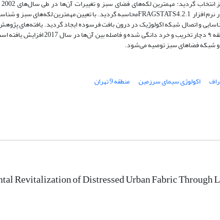
متریک‌های سیمای سرزمین CAP, NP,) MNN, MPS, LPI, AWMSI, MSI, PD) در نرم افزار FRAGSTATS4.2.1محاسبه گردید. با تعیین مهمترین
ناسایی و اتصال شبکه اکولوژیک در درون بافت فرسوده ایجاد گردید. یافته‌های پژوه
که ‌لکه‌های سبز از لحاظ وسعت، تعداد، پیوستگی، ترکیب و توزیع فضایی در منطقه ۹ دچار تخریب
 و شبکه فضاهای سبز توصیه می‌شود.
راف
اکولوژی سیمای سرزمین
منطقه 9 تهران
al Revitalization of Distressed Urban Fabric Through La