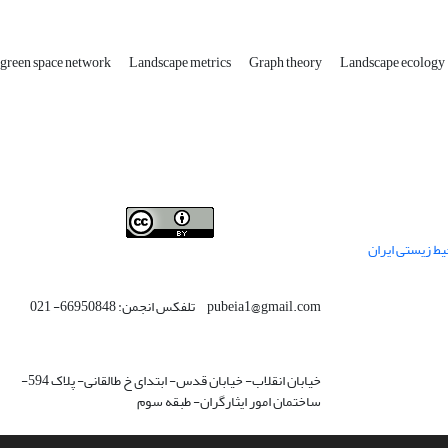
c green space network
Landscape metrics
Graph theory
Landscape ecology
This work is licensed under a
Creative Commons
ط زیستی ایران
.
Attribution 4.0 International License
pubeia1@gmail.com تلفکس انجمن: 66950848- 021
خیابان انقلاب- خیابان قدس- ابتدای خ طالقانی- پلاک 594-
ساختمان امور ایثارگران- طبقه سوم