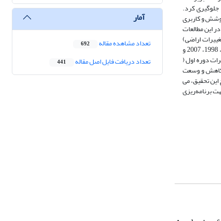
ل‌‌های 2027 و 2037، بتوان از تغییرات ناخواسته جلوگیری کرد.
آمار
پوشش و کاربری
OLI, ETM+ انجام شد. طبقات کاربری اراضی در این مطالعات
غییرات اراضی)
تعداد مشاهده مقاله
692
(LCMبر اساس شبکه‌ عصبی مصنوعی (ANN) و پرسپترون چند لایه (MLP) در نرم افزار ترست (TerrSet) انجام شد. نرخ دقت کلی مدل‌سازی برای سال‌‌های (1987، 1998، 2007 و
اسبه شدند. نتایج آشکارسازی تغییرات دوره‌ اول (
تعداد دریافت فایل اصل مقاله
441
ون پوشش، کاهش و وسعت
ی 2027 و 2037 نیز ادامه خواهد داشت. نتایج این تحقیق، می
ت برنامه‌ریزی