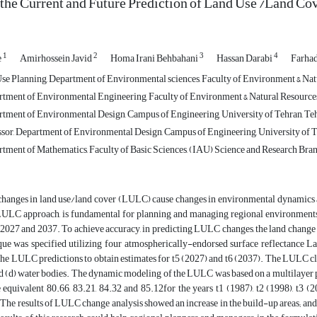
 the Current and Future Prediction of Land Use /Land 
1
2
3
4
e
Amirhossein Javid
Homa Irani Behbahani
Hassan Darabi
Farhad
se Planning, Department of Environmental sciences, Faculty of Environment & Natu
rtment of Environmental Engineering, Faculty of Environment & Natural Resources,
rtment of Environmental Design, Campus of Engineering, University of Tehran, Teh
ssor, Department of Environmental Design, Campus of Engineering, University of Te
rtment of Mathematics, Faculty of Basic Sciences, (IAU) Science and Research Branc
changes in land use/land cover (LULC) cause changes in environmental dynamics 
LULC approach, is fundamental for planning and managing regional environments.
r 2027 and 2037. To achieve accuracy, in predicting LULC changes, the land cha
que was specified utilizing four atmospherically-endorsed surface reflectance Lan
the LULC predictions to obtain estimates for t5 (2027) and t6 (2037). The LULC class
nd (d) water bodies. The dynamic modeling of the LULC was based on a multilayer
 equivalent 80.66, 83.21, 84.32 and 85.12for the years t1 (1987), t2 (1998), t3 (
 The results of LULC change analysis showed an increase in the build-up areas; and a