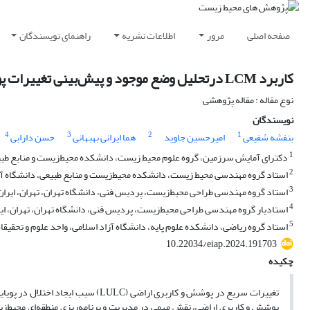
صفحه اصلی
مرور
اطلاعات نشریه
راهنمای نویسندگان
کاربرد LCM درتحلیل وضع موجود و پیش‌بینی تغییرات پوشش و کاربری اراضی در حوضه آبریز سد لتیان
نوع مقاله : مقاله پژوهشی
نویسندگان
4
3
2
1
بنفشه شفیعی
امیرحسین جاوید
هما ایرانی بهبهانی
حسن دارابی
1
دکترای آمایش سرزمین، گروه علوم محیط زیست، دانشکده محیط‌زیست و منابع طبیعی،
2
استاد گروه مهندسی محیط زیست، دانشکده محیط‌زیست و منابع طبیعی، دانشگاه آزاد
3
استاد گروه مهندسی طراحی محیط‌زیست، پردیس فنی، دانشگاه تهران، تهران، ایران
4
استادیار گروه مهندسی طراحی محیط‌زیست، پردیس فنی، دانشگاه تهران، تهران، ای
5
استاد گروه ریاضی، دانشکده علوم پایه، دانشگاه آزاد اسلامی، واحد علوم و تحقیقات
10.22034/eiap.2024.191703
چکیده
تغییرات سریع در پوشش و کاربری اراض
پوشش و کاربری اراضی، نقش مهمی در مدیریت و برنامه‌ریزی منطقه‌‌ای محیط