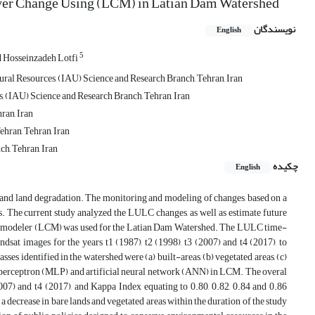
Cover Change Using (LCM) in Latian Dam Watershed
نویسندگان
English
5
 Hosseinzadeh Lotfi
ral Resources, (IAU) Science and Research Branch, Tehran, Iran
 (IAU) Science and Research Branch, Tehran, Iran
ran, Iran
hran, Tehran, Iran
h, Tehran, Iran
چکیده
English
and land degradation. The monitoring and modeling of changes, based on a
 The current study analyzed the LULC changes, as well as estimate future
nge modeler (LCM) was used for the Latian Dam Watershed. The LULC time-
dsat images for the years t1 (1987), t2 (1998), t3 (2007) and t4 (2017), to
es identified in the watershed were (a) built-areas, (b) vegetated areas, (c)
 perceptron (MLP) and artificial neural network (ANN) in LCM. The overal
2007) and t4 (2017), and Kappa Index equating to 0.80, 0.82, 0.84 and 0.86
 decrease in bare lands and vegetated areas within the duration of the study