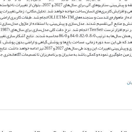
لتیان با استفاده از مدل‌سازی است تا با تحلیل وضعیت کنونی کاربری‌ها در منطقه و پیش‌بینی سناریوهای آتی برای سا
هی و افزایش کاربری‌های انسان‌ساخت مواجه خواهد شد. تحلیل مکانی/ زمانی تغییرات 
اراضی، برای دوره‌ 30 ساله مربوط به سال‌های 2007، 1998، 1987 و 2017 با استفاده از ماهواره‌ی لندست و سنجنده‌های ,TM
ش و منابع آبی تقسیم شدند. مدل‌سازی و پیش‌بینی، با استفاده از ماژول مدل‌سازی ت
2017) به ترتیب برابر با 66/80، 21/83، 32/84 و 12/85 درصد و ضریب کاپا برای همان سال‌ها به ترتیب 8/0، 82/0، 84/0 و 86/0 مح
 دوم (2007-1998) و دوره‌ سوم (2017- 2007) نشان می‌دهد که طی این سه دوره‌ زمانی، مساحت باغ‌ها و پوشش گیاهی و اراضی بد
نواحی انسان‌ساخت افزایش داشته است. همچنین، طبق نتایج حاصل از مدل‌سازی و پیش‌بینی تغییرات، این روند طی سال‌ها
ین جلوگیری نموده و کمکی باشد به مدیران و برنامه‌ریزان تا تصمیمات آگاهانه‌تری جه
ان