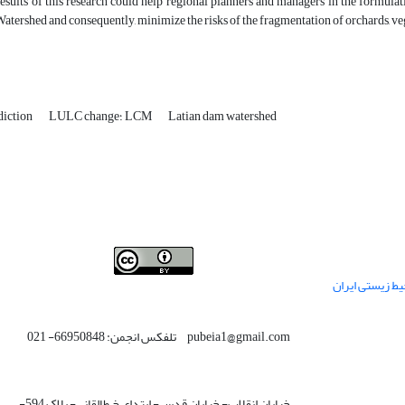
esults of this research could help regional planners and managers in the formulat
tershed and consequently, minimize the risks of the fragmentation of orchards, veg
Latian dam watershed
LULC change؛ LCM
diction
This work is licensed under a
Creative Commons
ط زیستی ایران
.
Attribution 4.0 International License
pubeia1@gmail.com تلفکس انجمن: 66950848- 021
خیابان انقلاب- خیابان قدس- ابتدای خ طالقانی- پلاک 594-