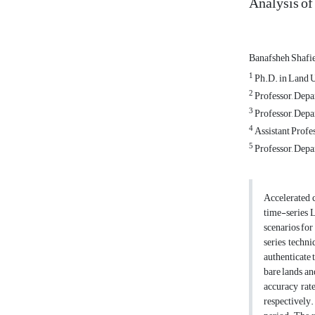
Analysis of
Banafsheh Shafi
1
Ph.D. in Land U
2
Professor, Depa
3
Professor, Depa
4
Assistant Profe
5
Professor, Depa
Accelerated 
time-series 
scenarios fo
series techni
authenticate 
bare lands a
accuracy rate
respectively.