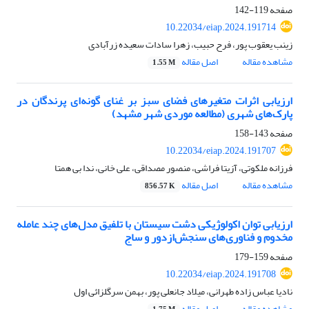
صفحه
119-142
10.22034/eiap.2024.191714
زینب یعقوب پور، فرح حبیب، زهرا سادات سعیده زرآبادی
مشاهده مقاله
اصل مقاله
1.55 M
ارزیابی اثرات متغیرهای فضای سبز بر غنای گونه‌ای پرندگان در
پارک‌های شهری (مطالعه موردی شهر مشهد)
صفحه
143-158
10.22034/eiap.2024.191707
فرزانه ملکوتی، آزیتا فراشی، منصور مصداقی، علی خانی، ندا بی همتا
مشاهده مقاله
اصل مقاله
856.57 K
ارزیابی توان اکولوژیکی دشت سیستان با تلفیق مدل‌های چند عامله
مخدوم و فناوری‌های سنجش‌ازدور و ساج
صفحه
159-179
10.22034/eiap.2024.191708
نادیا عباس زاده طهرانی، میلاد جانعلی پور، بهمن سرگلزائی اول
مشاهده مقاله
اصل مقاله