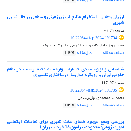
مشاهده مقاله
اصل مقاله
1.45 M
ارزیابی فضایی استخراج منابع آب زیرزمینی و سطحی بر فقر نسبی
شهری
صفحه
75-96
10.22034/eiap.2024.191704
سید پرویز جلیلی کامجو، مبینا زارعی، داریوش حسنوند
مشاهده مقاله
اصل مقاله
1.49 M
شناسایی و اولویت‌بندی خسارات وارده به محیط زیست در نظام
حقوقی ایران با رویکرد مدل‌سازی ساختاری تفسیری
صفحه
97-117
10.22034/eiap.2024.191705
محمد شاه محمدی، ولی رستمی
مشاهده مقاله
اصل مقاله
1.09 M
بررسی وضع موجود فضای مکث شهری برای تعاملات اجتماعی
(موردپژوهی: محدوده پیرامون 15 خرداد تهران)