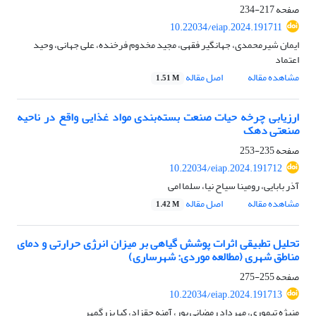
صفحه
217-234
10.22034/eiap.2024.191711
ایمان شیرمحمدی، جهانگیر فقهی، مجید مخدوم فرخنده، علی جهانی، وحید
اعتماد
مشاهده مقاله
اصل مقاله
1.51 M
ارزیابی چرخه حیات صنعت بسته‌بندی مواد غذایی واقع در ناحیه
صنعتی دهک
صفحه
235-253
10.22034/eiap.2024.191712
آذر بابایی، رومینا سیاح نیا، سلما امی
مشاهده مقاله
اصل مقاله
1.42 M
تحلیل تطبیقی اثرات پوشش گیاهی بر میزان انرژی حرارتی و دمای
مناطق شهری (مطالعه موردی: شهرساری)
صفحه
255-275
10.22034/eiap.2024.191713
منیژه تیموری، مهرداد رمضانی پور، آمنه حقزاد، کیا بزرگمهر