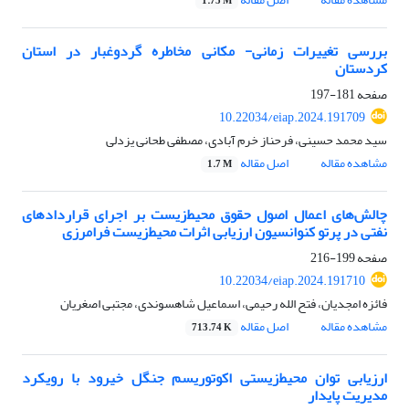
1.75 M
بررسی تغییرات زمانی- مکانی مخاطره گردوغبار در استان
کردستان
صفحه
181-197
10.22034/eiap.2024.191709
سید محمد حسینی، فرحناز خرم آبادی، مصطفی طحانی یزدلی
مشاهده مقاله
اصل مقاله
1.7 M
چالش‌های اعمال اصول حقوق محیط‌زیست بر اجرای قراردادهای
نفتی در پرتو کنوانسیون ارزیابی اثرات محیط‌زیست فرامرزی
صفحه
199-216
10.22034/eiap.2024.191710
فائزه امجدیان، فتح الله رحیمی، اسماعیل شاهسوندی، مجتبی اصغریان
مشاهده مقاله
اصل مقاله
713.74 K
ارزیابی توان محیط‌زیستی اکوتوریسم جنگل خیرود با رویکرد
مدیریت پایدار