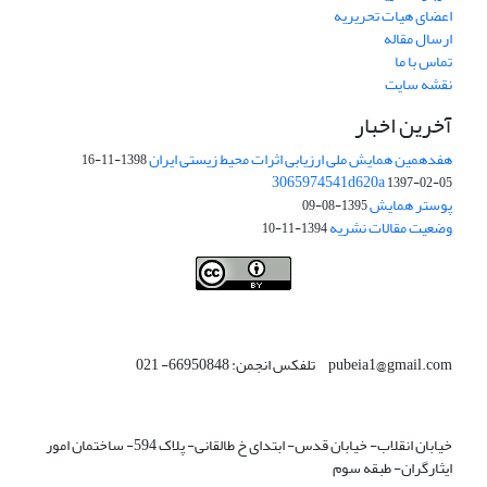
اعضای هیات تحریریه
ارسال مقاله
تماس با ما
نقشه سایت
آخرین اخبار
هفدهمین همایش ملی ارزیابی اثرات محیط زیستی ایران
1398-11-16
3065974541d620a
1397-02-05
پوستر همایش
1395-08-09
وضعیت مقالات نشریه
1394-11-10
This work is licensed under a
Creative Commons Attribution 4.0
.
International License
pubeia1@gmail.com تلفکس انجمن: 66950848- 021
خیابان انقلاب- خیابان قدس- ابتدای خ طالقانی- پلاک 594- ساختمان امور
ایثارگران- طبقه سوم