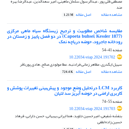
مصطفی قلی پور، عبدالرسول سلمان ماهینی، امیر سعدالدین، عبدالرضا بهره
مند
مشاهده مقاله
اصل مقاله
1.21 M
مقایسه شاخص مطلوبیت و ترجیح زیستگاه سیاه ماهی مرکزی
(Capoeta buhsei, Kessler 1877) در دو فصل پاییز و زمستان در
رودخانه جاجرود، حوضه دریاچه نمک
صفحه
41-54
10.22034/eiap.2024.191702
سهیل ایگدری، مظاهر زمانی فرادنبه، عطا مولودی صالح، هادی پورباقر
مشاهده مقاله
اصل مقاله
724.4 K
کاربرد LCM درتحلیل وضع موجود و پیش‌بینی تغییرات پوشش و
کاربری اراضی در حوضه آبریز سد لتیان
صفحه
55-74
10.22034/eiap.2024.191703
بنفشه شفیعی، امیرحسین جاوید، هما ایرانی بهبهانی، حسن دارابی، فرهاد
حسین زاده لطفی