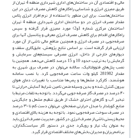
مالی و اقتصادی آن در ساختمان‌‌های اداری شهرداری منطقه 4 تهران از
طریق ممیزی انرژی و شناسایی راه‌کارهای کاهش مصرف انرژی در این
ساختمان‌‌هاست. برای این منظور با استفاده از نرم افزار انرژی پلاس
مقدار مصرف انرژی در دو ساختمان اداری شهرداری منطقه 4 تهران
(ساختمان مرکزی شماره 1و2) مورد ممیزی قرار گرفته و سپس
راه‌کارهای اقدام برای کاهش مصرف انرژی معرفی و پتانسیل آنها برای
صرفه‌‌جویی در مصرف انرژی و همچنین منافع مالی ناشی از آن مورد
ارزیابی قرار گرفته است. بر اساس نتایج پژوهش، عایق‌کاری سقف و
دیوارهای خارجی از داخل، انرژی مصرفی سیستم‌‌های سرمایش و
گرمایش را به ترتیب حدود 10 و 15 درصد کاهش می‌‌دهد. همچنین با
نصب پنل‌‌های فتوولتائیک، سالانه می‌‌توان در مصرف برق شهری به
مقدار 281982 کیلو وات ساعت صرفه‌‌جویی کرد. با نصب سامانه
هوشمند، کارکرد مشعل‌ها و پمپ‌ها متناسب با تغییرات دمای هوای
بیرون کنترل شده و بدین وسیله ضمن تامین شرایط آسایش حرارتی تا
۴۰ درصد در مصرف گاز صرفه جویی می‌‌گردد. با توجه به تلفات مرتبط با
تبخیر آب و گازهای احتراق خشک از طریق تنظیم مشعل و جایگزینی
منابع کویلدار با مبدل حرارتی صفحه‌‌ای، می‌‌توان دست کم تا ۳۰ درصد
در مصرف سوخت صرفه‌‌جویی نمود. با توجه به هزینه بالای اقتصادی و
محیط زیستی ناشی از مصرف انرژی در کشور، مدیریت مصرف انرژی باید
به عنوان یک نیاز و رویکرد جدی در دستور کار سیاست‌‌گذاران،
برنامه‌‌ریزان و مدیران بخش‌‌های مختلف اقتصادی قرار گیرد.