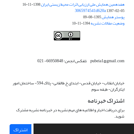
هفدهمین همایش ملی ارزیابی اثرات محیط زیستی ایران
1398-11-16
3065974541d620a
1397-02-05
پوستر همایش
1395-08-09
وضعیت مقالات نشریه
1394-11-10
This work is licensed under a
Creative Commons Attribution 4.0
.
International License
pubeia1@gmail.com تلفکس انجمن: 66950848- 021
خیابان انقلاب- خیابان قدس- ابتدای خ طالقانی- پلاک 594- ساختمان امور
ایثارگران- طبقه سوم
اشتراک خبرنامه
برای دریافت اخبار و اطلاعیه های مهم نشریه در خبرنامه نشریه مشترک
شوید.
اشتراک