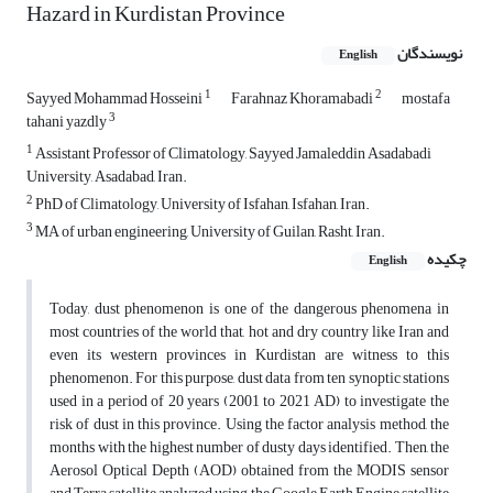
Hazard in Kurdistan Province
نویسندگان
English
1
2
Sayyed Mohammad Hosseini
Farahnaz Khoramabadi
mostafa
3
tahani yazdly
1
Assistant Professor of Climatology, Sayyed Jamaleddin Asadabadi
University, Asadabad, Iran.
2
PhD of Climatology, University of Isfahan, Isfahan, Iran.
3
MA of urban engineering, University of Guilan, Rasht, Iran.
چکیده
English
Today, dust phenomenon is one of the dangerous phenomena in
most countries of the world that, hot and dry country like Iran and
even its western provinces in Kurdistan are witness to this
phenomenon. For this purpose, dust data from ten synoptic stations
used in a period of 20 years (2001 to 2021 AD) to investigate the
risk of dust in this province. Using the factor analysis method, the
months with the highest number of dusty days identified. Then, the
Aerosol Optical Depth (AOD) obtained from the MODIS sensor