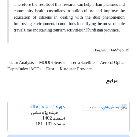
Therefore, the results of this research can help urban planners and
community health custodians to build culture and improve the
education of citizens in dealing with the dust phenomenon,
improving environmental conditions, identifying the most suitable
travel time and starting tourism activities in Kurdistan province.
کلیدواژه‌ها
English
Factor Analysis
MODIS Sensor
Terra Satellite
Aerosol Optical
Depth Index (AOD)
Dust
Kurdistan Province
مراجع
دوره 14، شماره 28
مجله پژوهشی
اسفند 1402
صفحه
181-197