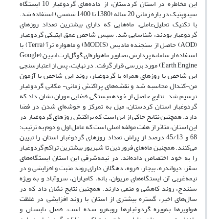
این مخاطره در استان کردستان، از داده‌‌های گردوغبار 10 ایستگاه
سینوپتیک در بازه زمانی 20 ساله (1380 تا 1400 شمسی) استفاده شد.
با تکنیک تحلیل‌‌عاملی، ماه‌‌هایی که دارای بیشترین تعداد روز‌‌های
گردوغبار بودند، شناسایی شد. سپس شاخص ‌‌عمق ‌‌اپتیکی گردوغبار
(AOD) حاصل از سنجنده ‌‌‌‌مادیس (MODIS) و ماهواره‌‌‌‌ ترآ (Terra) با
استفاده از سامانه پردازش تصاویر ماهواره‌‌ای گوگل‌‌ارث ‌‌انجین (Google‎
Earth‎ Engine‎) مورد بررسی قرار گرفت. در نهایت، پس از اعتبارسنجی
این شاخص با روزهای همراه با گردوغبار، روند این شاخص با آزمون
من-کندال محاسبه شد و نقشه‌‌های پراکنش زمانی- مکانی گردوغبار
ترسیم شد. نتایج حاصل از خودهمبستگی فضایی موران نشان داد که
گردوغبار استان کردستان، میل به تمرکز و خوشه‌‌ای ‌‌شدن در فضا
دارد. همچنین نتایج حاکی از این است که پراکنش روزهای گردوغبار در
این استان، متاثر از هفت مولفه اصلی است که عامل اول و دوم به ترتیب؛
68 و 45/13 درصد از پراش تعداد روز‌‌های گردوغبار استان را تبیین
می‌‌کنند. همچنین ماه‌‌های فروردین تا شهریور بیشترین تراکم گردوغبار
را به خود اختصاص داده‌‌اند. در نیمه‌‌شرقی این استان ایستگاه‌‌های
سقز، دیواندره، بیجار، قروه، دهگلان دارای روند مثبت و افزایشی و در
نیمه‌‌غربی آن ایستگاه‌‌های مریوان، بانه، کامیاران، سروآباد و به ویژه
سنندج، روند کاهشی و منفی دارند. همچنین نتایج نشان داد که در
سال‌‌های اخیر، گستره بیشتری از استان با روند افزایشی در غلظت
هواویز‌‌ها به‌ویژه گردوغبارها روبه‌رو شده است. فصل تابستان و