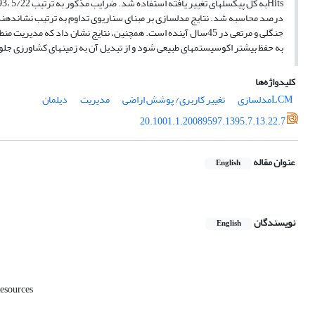
Hitsبه کل پیکسلهای تغییر یافته استفاده شد. ضرایب مذکور به ترتیب 5/22 ،5/93و 5/20و نسبت Hitsبه کل پیکسلها نیز 22
درصد محاسبه شد. نتایج مدلسازی بر مبنای سناریوی تداوم به ترتیب نشاندهنده 3درصد و 23/4درصد کاهش در مساحت ار
جنگلی و مرتعی در 45سال آینده است. همچنین، نتایج نشان داد که مدیریت منطقه بر مبنای سناریوی تغییرات- محدودیت میتواند منجر
به حفظ بیشتر اکوسیستمهای طبیعی شود و از تبدیل آن به زمینهای کشاورزی جلو
کلیدواژه‌ها
LCMمدلسازی
تغییر کاربری/ پوشش اراضی
مدیریت
دیلمان
20.1001.1.20089597.1395.7.13.22.7
عنوان مقاله
English
نویسندگان
English
Resources