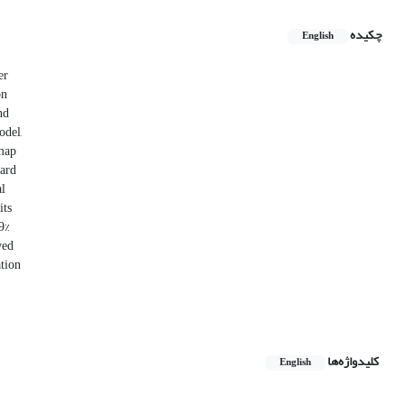
چکیده
English
er
on
nd
odel,
 map
dard
al
its
 9%
wed
ation
کلیدواژه‌ها
English