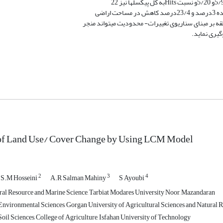
اضی
گیری نماید.
 of Land Use/ Cover Change by Using LCM Model
2
3
4
S.M Hosseini
A.R Salman Mahiny
S Ayoubi
ral Resource and Marine Science, Tarbiat Modares University Noor, Mazandaran
nvironmental Sciences, Gorgan University of Agricultural Sciences and Natural 
oil Sciences, College of Agriculture, Isfahan University of Technology