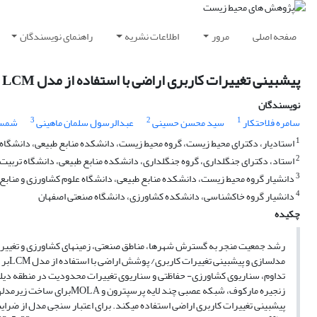
صفحه اصلی
مرور
اطلاعات نشریه
راهنمای نویسندگان
پیشبینی تغییرات کاربری اراضی با استفاده از مدل LCM
نویسندگان
3
2
1
سامره فلاحتکار
سید محسن حسینی
عبدالرسول سلمان ماهینی
شمس ا
1
استادیار، دکترای محیط زیست، گروه محیط زیست، دانشکده منابع طبیعی، دانشگا
2
استاد، دکترای جنگلداری، گروه جنگلداری، دانشکده منابع طبیعی، دانشگاه تربی
3
دانشیار گروه محیط زیست، دانشکده منابع طبیعی، دانشگاه علوم کشاورزی و منابع
4
دانشیار گروه خاکشناسی، دانشکده کشاورزی، دانشگاه صنعتی اصفهان
چکیده
رشد جمعیت منجر به گسترش شهرها، مناطق صنعتی، زمینهای کشاورزی و تغییر 
مدلسازی و پیشبینی تغییرات کاربری/ پوشش اراضی با استفاده از مدل LCMبر مبنای سه سناریوی مدیریتی به نامهای سناریوی
تداوم، سناریوی کشاورزی- حفاظتی و سناریوی تغییرات محدودیت در منطقه دیلمان استا
زنجیره مارکوف، شبکه عصبی چند لایه پرسپترون و MOLAبرای ساخت زیرمدلهای انتقال، تهیه نقشه احتمال انتقال و در نهایت،
پیشبینی تغییرات کاربری اراضی استفاده میکند. برای اعتبار سنجی مدل از ضرایب