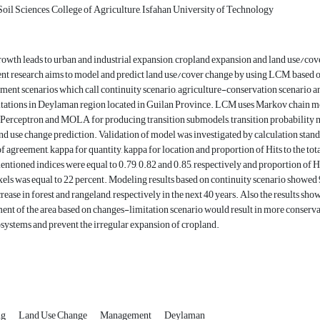
oil Sciences, College of Agriculture, Isfahan University of Technology
owth leads to urban and industrial expansion, cropland expansion and land use/cov
nt research aims to model and predict land use/cover change by using LCM, based 
ent scenarios which call continuity scenario, agriculture-conservation scenario a
tations in Deylaman region located in Guilan Province. LCM uses Markov chain m
Perceptron and MOLA for producing transition submodels, transition probability
and use change prediction. Validation of model was investigated by calculation stan
f agreement, kappa for quantity, kappa for location and proportion of Hits to the tot
entioned indices were equal to 0.79, 0.82 and 0.85, respectively and proportion of H
pixels was equal to 22 percent. Modeling results based on continuity scenario showed
rease in forest and rangeland, respectively in the next 40 years. Also the results sho
nt of the area based on changes-limitation scenario would result in more conserv
osystems and prevent the irregular expansion of cropland.
ng
Land Use Change
Management
Deylaman