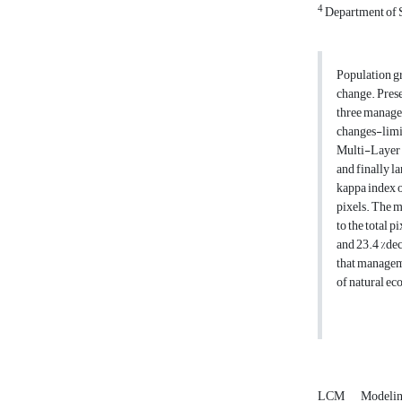
4
Department of S
Population gr
change. Prese
three managem
changes-limi
Multi-Layer 
and finally l
kappa index o
pixels. The m
to the total 
and 23.4 %dec
that manageme
of natural ec
LCM
Modeli