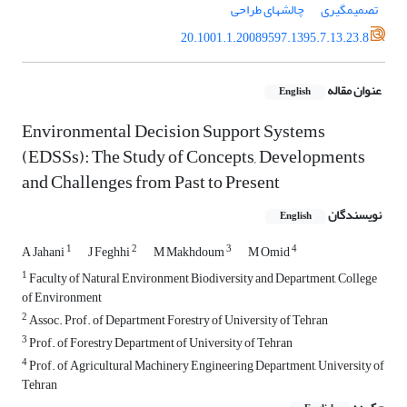
تصمیمگیری
چالشهای طراحی
20.1001.1.20089597.1395.7.13.23.8
عنوان مقاله
English
Environmental Decision Support Systems
(EDSSs): The Study of Concepts, Developments
and Challenges from Past to Present
نویسندگان
English
1
2
3
4
A Jahani
J Feghhi
M Makhdoum
M Omid
1
Faculty of Natural Environment Biodiversity and Department, College
of Environment
2
Assoc. Prof. of Department Forestry of University of Tehran
3
Prof. of Forestry Department of University of Tehran
4
Prof. of Agricultural Machinery Engineering Department, University of
Tehran