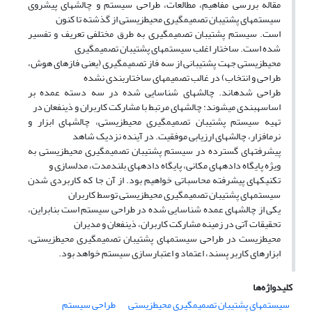
مقاله بررسی مفاهیم، مطالعات، طراحی سیستم و چالشهای پیشروی
سیستمهای پشتیبان تصمیمگیری محیطزیستی از گذشته تا کنون
است. سیستم پشتیبان تصمیمگیری به طرق مختلفی تعریف و تفسیر
شده است. ساختار اغلب سیستمهای پشتیبان تصمیمگیری
محیطزیستی جهت پشتیبانی از سه فاز تصمیمگیری (یعنی فازهای هوش،
طراحی و انتخاب) در غالب تصمیمهای ساختاربندی نشده
طراحی شدهاند. چالشهای شناسایی شده در سه دسته عمده بر
اساسهبندی میشوند: چالشهای مرتبط با مشارکت کاربران و ذینفعان در
تهیه سیستم پشتیبان تصمیمگیری محیطزیستی، چالشهای ابزار و
نرمافزار، چالشهای ارزیابی موفقیت. در آینده نزدیک شاهد
پیشرفتهای گسترده در سیستم پشتیبان تصمیمگیری محیطزیستی به
ویژه پایگاه دادههای مکانی، پایگاه دادههای بلندمدت، مدلسازی و
تکنیکهای پیشرفته محاسباتی خواهیم بود. از آن جا که کاربردی شدن
سیستمهای پشتیبان تصمیمگیری محیطزیستی توسط کاربران
یکی از چالشهای عمده شناسایی شده در طراحی سیستم است بنابراین،
تحقیقات آتی در زمینه مشارکت کاربران، ذینفعان و مدیران
محیطزیست در طراحی سیستمهای پشتیبان تصمیمگیری محیطزیستی،
ابزارهای کاربر پسند، اعتماد و اعتبارسازی سیستم خواهد بود.
کلیدواژه‌ها
سیستمهای پشتیبان تصمیمگیری محیطزیستی
طراحی سیستم