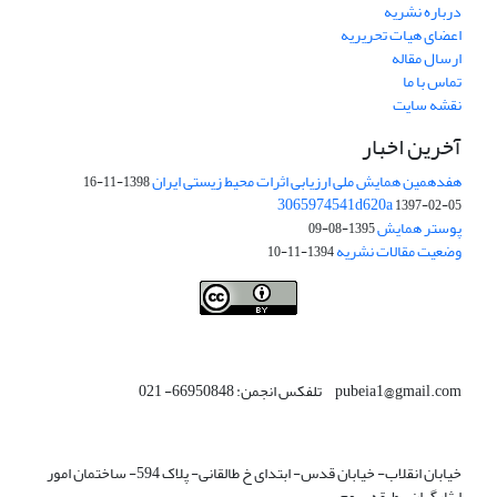
درباره نشریه
اعضای هیات تحریریه
ارسال مقاله
تماس با ما
نقشه سایت
آخرین اخبار
هفدهمین همایش ملی ارزیابی اثرات محیط زیستی ایران
1398-11-16
3065974541d620a
1397-02-05
پوستر همایش
1395-08-09
وضعیت مقالات نشریه
1394-11-10
This work is licensed under a
Creative Commons Attribution 4.0
.
International License
pubeia1@gmail.com تلفکس انجمن: 66950848- 021
خیابان انقلاب- خیابان قدس- ابتدای خ طالقانی- پلاک 594- ساختمان امور
ایثارگران- طبقه سوم