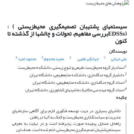
سیستمهای پشتیبان تصمیمگیری محیطزیستی ) :
(EDSSsبررسی مفاهیم، تحولات و چالشها از گذشته تا
کنون
نویسندگان
4
3
2
1
علی جهانی
جهانگیر فقهی
مجید مخدوم
محمود امید
1
استادیار گروه محیطزیست طبیعی و تنوع زیستی، دانشکده محیطزیست
2
دانشیار گروه جنگلداری، دانشکده منابعطبیعی، دانشگاه تهران
3
استاد گروه جنگلداری، دانشکده منابعطبیعی، دانشگاه تهران
4
استاد گروه مهندسی مکانیک ماشینهای کشاورزی، دانشگاه تهران
چکیده
تلاشهای بسیاری در جهت توسعه فنآوری لازم برای آگاهی سازمانهای
مدیریت و سیاستگذاری محیطزیست و کمک به آنها در یافتن
راهحل مسایل پیچیده صورت پذیرفته است و در نهایت به معرفی
سیستم پشتیبان تصمیمگیری محیطزیستی ختم شده است. هدف این