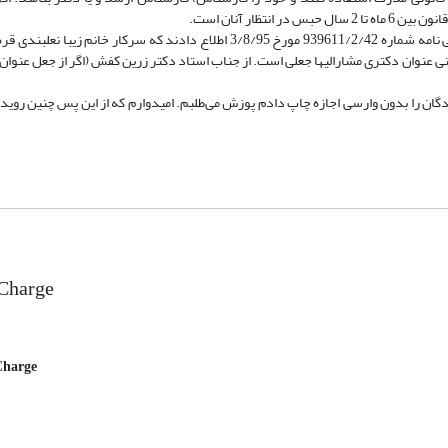
ظار آنان است.
مدیرکل محترم امور دانش آموختگان (جناب آقای دکتر محمد مهدوی مژده) طی نامه شماره 939611/2/42 مورخ 3/8/95 اطلاع دادند که 
عنی عنوان دکتری مشارالیها جعلی است. از جناب استاد دکتر زرین کفش (اگر از جعل عنوان
ندگان را بدون وارسی اجازه چاپ دادم پوزش می‌طلبم. امیدوارم که از این پس چنین رویدا
 Charge
 Charge