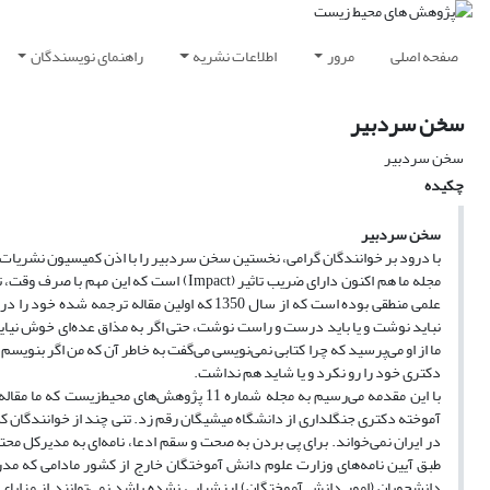
صفحه اصلی
مرور
اطلاعات نشریه
راهنمای نویسندگان
سخن سردبیر
سخن سردبیر
چکیده
سخن سردبیر
با درود بر خوانندگان گرامی، نخستین سخن سردبیر را با اذن کمیسیون نشریات 
مجله ما هم اکنون دارای ضریب تاثیر (act
علمی منطقی بوده است که از سال 1350 که اولین م
نباید نوشت و یا باید درست و راست نوشت، حتی اگر به مذاق عده‌ای خوش نیا
ما از او می‌پرسید که چرا کتابی نمی‌نویسی می‌گفت به خاطر آن که من اگر بنوی
دکتری خود را رو نکرد و یا شاید هم نداشت.
با این مقدمه می‌رسیم به مجله شماره 11 پژوه
آموخته دکتری جنگلداری از دانشگاه میشیگان رقم زد. تنی چند از خوانندگان که 
طبق آیین نامه‌های وزارت علوم دانش آموختگان خارج از کشور مادامی که مدر
دانشجویان (امور دانش آموختگان) ارزشیابی نشده باشد نمی‌توانند از مزایا