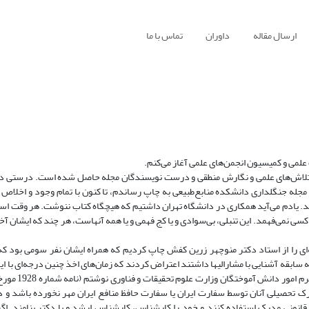
ارسال مقاله
داوران
تماس با ما
علمی و کمیسیون انجمن‌های علمی آغاز می‌کنم.
Imp) است که این مهم با صرف وقت، تلاش‌های علمی و نگارش منطقی و درست نویسندگان مجله حاصل شده است. در
قاله ترجمه شده خود را در مجله جنگلداری دانشکده منابع‌طبیعی به چاپ رساندم، تا کنون با تمام وجود و اخلا
ید. یادم می‌آید همکاری در دانشگاه تهران داشتیم که هیچگاه کتاب ننوشت. هر وقت 
سم کسی نمی‌فهمد. این تنبلی، بی‌سوادی و یا کج فهمی و یا همه آنهاست، هر چند که ایشا
ش‌های محیط‌زیست که ما مقاله‌ای را از استاد دکتر منوچهر زرین کفش چاپ کردیم که همراه ایشان نفر سومی ب
سابقه آشنایی با مشارالیها داشتند اعتراض کردند که زمان‌های اخذ چنین درجه‌ای با ای
ک تحصیلی آنان توسط سفارت ایران یا سفارت حافظ منافع ایران مهر نخورده باشد و د
ی قانونی مدرک استفاده کنند و خود را کارشناس، کارشناس ارشد و یا دکتر بنامند. ا