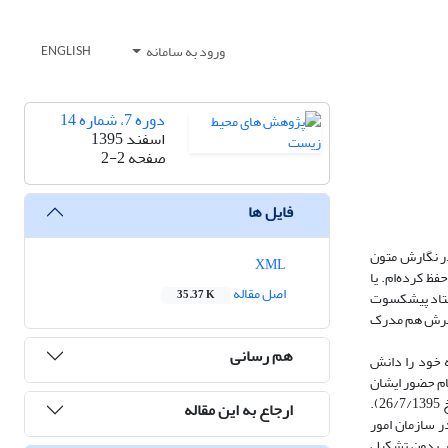
ورود به سامانه
ENGLISH
دوره 7، شماره 14
اسفند 1395
صفحه
2-2
فایل ها
ستی در نگارش متون
XML
ص حفظ کرده‌ام. یا
اصل مقاله
استاد پیشکسوت
35.37 K
ن آخرش هم مدرک
هم رسانی
ود که خود را دانش
ام حضور ایشان
در ایران نمی‌خواند. برای پی بردن به صحت و سقم ادعا، نامه‌ای به مدیرکل محترم امور دانش آموختگان وزارت علوم تحقیقات و فناوری نوشتم (نامه شماره 1928 مورخ 26/7/1395).
ارجاع به این مقاله
ر سازمان امور
گر بدون تشکیل