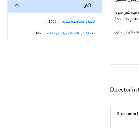
آمار
سرکار خانم زیبا نعلبندی قره قیه (نفر سوم
 اطلاع داشتند)
تعداد مشاهده مقاله
1,700
د ناگواری برای
تعداد دریافت فایل اصل مقاله
687
Director in
Director in