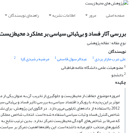
صفحه اصلی
مرور
اطلاعات نشریه
راهنمای نویسندگان
بررسی آثار فساد و بی‌ثباتی سیاسی بر عملکرد محیط‌زیست
نوع مقاله : مقاله پژوهشی
نویسندگان
2
1
1
علی عرب مازار یزدی
عبدالرسول قاسمی
مرضیه رشیدی کیا
1
عضو هیئت علمی دانشگاه علامه طباطبائی
2
دانشجو
چکیده
امروزه موضوع حفاظت از محیط‌زیست و جلوگیری از تخریب آن به عنوان یکی از
2012 با استفاده از داده‌های تابلویی می‌پردازد. در الگوی این پژوهش، بر
شاخص کنترل فساد و ثبات سیاسی استفاده شده است. انتخاب شاخص عملکرد محی
که صرفا بر شاخص‌های آلودگی محیط‌زیست تمرکز ندارد. بدین ترتیب نتایج به
کشورهای منتخب خاورمیانه داشته است. این یافته‌ها اهمیت تمرکز بر سیاست‌های 