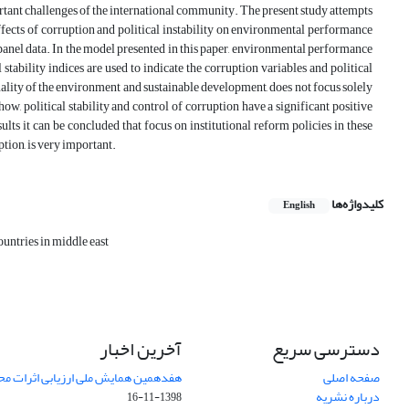
tant challenges of the international community. The present study attempts
effects of corruption and political instability on environmental performance
g panel data. In the model presented in this paper, environmental performance
stability indices are used to indicate the corruption variables and political
quality of the environment and sustainable development, does not focus solely
how, political stability and control of corruption have a significant positive
lts it can be concluded that focus on institutional reform policies in these
ption, is very important.
کلیدواژه‌ها
English
ountries in middle east
دسترسی سریع
آخرین اخبار
صفحه اصلی
هفدهمین همایش ملی ارزیابی اثرات محی
درباره نشریه
1398-11-16