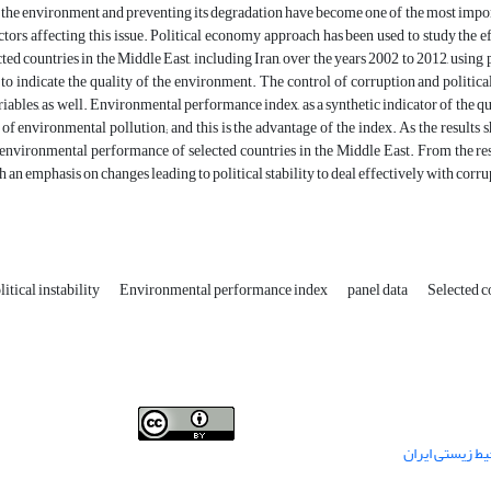
 the environment and preventing its degradation have become one of the most impor
actors affecting this issue. Political economy approach has been used to study the 
ected countries in the Middle East, including Iran, over the years 2002 to 2012, usin
 to indicate the quality of the environment. The control of corruption and political 
ariables, as well. Environmental performance index, as a synthetic indicator of the 
 of environmental pollution; and this is the advantage of the index. As the results s
 environmental performance of selected countries in the Middle East. From the resu
h an emphasis on changes leading to political stability to deal effectively with corru
litical instability
Environmental performance index
panel data
Selected c
This work is licensed under a
Creative Commons
ط زیستی ایران
.
Attribution 4.0 International License