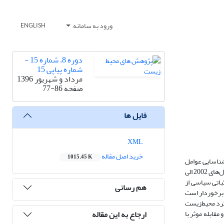
ورود به سامانه
ENGLISH
دوره 8، شماره 15 -
شماره پیاپی 15
مرداد و شهریور 1396
صفحه
77-86
فایل ها
XML
خرید اصل مقاله
1015.45 K
شناسایی عوامل
موثر بر این پدیده، با رویکرد اقتصاد سیاسی به بررسی تاثیر فساد و بی‌ثباتی سیاسی بر شاخص عملکرد محیط‌زیست در کشورهای منتخب خاورمیانه، شامل ایران، طی سال‌های 2002 الی
ثباتی سیاسی از
هم رسانی
 برخوردار است
کرد محیط‌زیست
ارجاع به این مقاله
مقابله موثر با