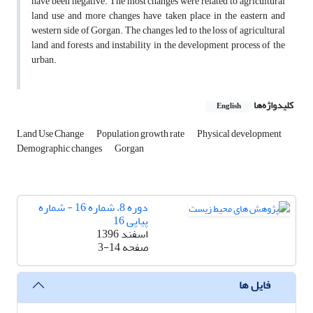
have been negative. The most changes were related to agricultural
land use and more changes have taken place in the eastern and
western side of Gorgan. The changes led to the loss of agricultural
land and forests and instability in the development process of the
urban.
کلیدواژه‌ها
English
Land Use Change
Population growth rate
Physical development
Demographic changes
Gorgan
دوره 8، شماره 16 - شماره
پیاپی 16
اسفند 1396
صفحه
3-14
فایل ها