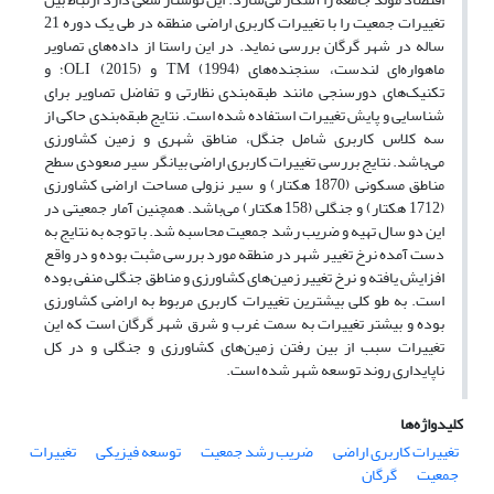
تغییرات جمعیت را با تغییرات کاربری اراضی منطقه در طی یک دوره 21
ساله در شهر گرگان بررسی نماید. در این راستا از داده‌های تصاویر
ماهواره‌ای لندست، سنجنده‌های TM (1994) و OLI (2015)؛ و
تکنیک‌های دورسنجی مانند طبقه‌بندی نظارتی و تفاضل تصاویر برای
شناسایی و پایش تغییرات استفاده شده است. نتایج طبقه‌بندی حاکی از
سه کلاس کاربری شامل جنگل، مناطق شهری و زمین کشاورزی
می‌باشد. نتایج بررسی تغییرات کاربری اراضی بیانگر سیر صعودی سطح
مناطق مسکونی (1870 هکتار) و سیر نزولی مساحت اراضی کشاورزی
(1712 هکتار) و جنگلی (158 هکتار) می‌باشد. همچنین آمار جمعیتی در
این دو سال تهیه و ضریب رشد جمعیت محاسبه شد. با توجه به نتایج به
دست آمده نرخ تغییر شهر در منطقه مورد بررسی مثبت بوده و در واقع
افزایش یافته و نرخ تغییر زمین‌های کشاورزی و مناطق جنگلی منفی بوده
است. به طو کلی بیشترین تغییرات کاربری مربوط به اراضی کشاورزی
بوده و بیشتر تغییرات به سمت غرب و شرق شهر گرگان است که این
تغییرات سبب از بین رفتن زمین‌های کشاورزی و جنگلی و در کل
ناپایداری روند توسعه شهر شده است.
کلیدواژه‌ها
تغییرات کاربری اراضی
ضریب رشد جمعیت
توسعه فیزیکی
تغییرات
جمعیت
گرگان