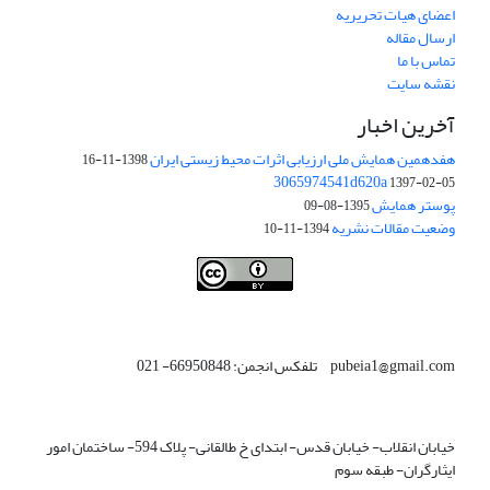
اعضای هیات تحریریه
ارسال مقاله
تماس با ما
نقشه سایت
آخرین اخبار
هفدهمین همایش ملی ارزیابی اثرات محیط زیستی ایران
1398-11-16
3065974541d620a
1397-02-05
پوستر همایش
1395-08-09
وضعیت مقالات نشریه
1394-11-10
This work is licensed under a
Creative Commons Attribution 4.0
.
International License
pubeia1@gmail.com تلفکس انجمن: 66950848- 021
خیابان انقلاب- خیابان قدس- ابتدای خ طالقانی- پلاک 594- ساختمان امور
ایثارگران- طبقه سوم