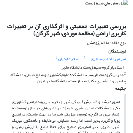
بررسی تغییرات جمعیتی و اثرگذاری آن بر تغییرات
کاربری اراضی (مطالعه موردی: شهر گرگان)
نوع مقاله : مقاله پژوهشی
نویسندگان
2
1
میر مهرداد میرسنجری
سحر عابدیان
1
استادیار گروه محیط زیست دانشگاه ملایر
2
مدرس گروه محیط‌زیست، دانشکده علوم کشاورزی و منابع طبیعی، دانشگاه
پیام‌نور و دانشجوی دکترا محیط‌زیست، دانشگاه ملایر. ایران
چکیده
امروزه رشد و گسترش فیزیکی شهر و تخریب بی‌رویه اراضی کشاورزی
یکی از مشکلات تمدن بشری به ویژه در کشورهای در حال توسعه به
شمار می‌رود. اگرچه توسعه فیزیکی شهرها به جهت ماهیت، فرآیندی
پویا و گریزناپذیر است اما رشد شتابان، بی‌ضابطه و ناهمگون فیزیک
شهر، ضرورت برنامه‌ریزی صحیح برای حفظ منابع با ارزش زمین و
اقتصاد مولد جامعه را آشکار می‌سازد. این نوشتار سعی دارد ارتباط بین