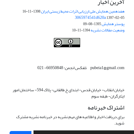
آخرین اخبار
هفدهمین همایش ملی ارزیابی اثرات محیط زیستی ایران
1398-11-16
3065974541d620a
1397-02-05
پوستر همایش
1395-08-09
وضعیت مقالات نشریه
1394-11-10
This work is licensed under a
Creative Commons Attribution 4.0
.
International License
pubeia1@gmail.com تلفکس انجمن: 66950848- 021
خیابان انقلاب- خیابان قدس- ابتدای خ طالقانی- پلاک 594- ساختمان امور
ایثارگران- طبقه سوم
اشتراک خبرنامه
برای دریافت اخبار و اطلاعیه های مهم نشریه در خبرنامه نشریه مشترک
شوید.