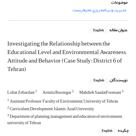
موضوعات
مدیریت و برنامه ریزی محیط زیست
عنوان مقاله
English
Investigating the Relationship between the
Educational Level and Environmental Awareness,
Attitude and Behavior (Case Study: District 6 of
Tehran)
نویسندگان
English
1
2
3
Lobat Zebardast
Armita Roozegar
Mahdieh SaadatFoomani
1
Assistant Professor, Faculty of Environment, University of Tehran
2
Curriculum Development, Islamic Azad University
3
Department of planning, management and education of environment.
university of Tehran
چکیده
English