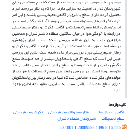
موضوع به خصوص در مورد حفظ محیط‌زیست که نفع مستقیمی برای
شهروندان ندارد، اهمیت به سزایی دارد. چرا که به نظر می‌رسد افراد
تحصیل کرده دارای سطح بالاتری از آگاهی محیط‌زیستی باشند و این امر
در اتخاذ رفتارهای مسئولانه محیط‌زیستی توسط آنها تاثیرگذار است. در
این پژوهش ارتباط سطح تحصیلات بر آگاهی، نگرش و رفتار محیط‌زیستی
در رابطه با آلودگی هوا در میان ساکنین منطقه 6 شهر تهران و همچنین
مراجعین ثابت به این منطقه بررسی شده است. ابزار پژوهش،
پرسشنامه محقق ساخته است که در آن هر یک از ابعاد آگاهی، نگرش و
رفتار محیط‌زیستی مورد بررسی قرار داده شده است. نتایج این بررسی
مبین این است که سطح آگاهی پاسخگویان بیشتر از حد متوسط، سطح
نگرش پایین‌تر از حد‌ متوسط و سطح رفتار محیط‌زیستی بالاتر از حد
متوسط بوده است. در بررسی رابطه بین سطح تحصیلات با هر یک از
مولفه‌های ذکر شده، مشخص شد که تنها در بعد رفتار بین پاسخگویان
دارای سطح تحصیلات بالاتر نسبت به سایرین تفاوت معناداری وجود
دارد.
کلیدواژه‌ها
آگاهی محیط‌زیستی
رفتار مسئولانه محیط‌زیستی
نگرش محیط‌زیستی
سطح تحصیلات
شهروندان منطقه 6 تهران
20.1001.1.20089597.1396.8.16.11.9