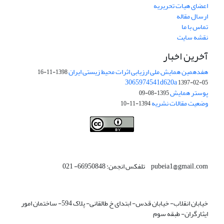
اعضای هیات تحریریه
ارسال مقاله
تماس با ما
نقشه سایت
آخرین اخبار
هفدهمین همایش ملی ارزیابی اثرات محیط زیستی ایران
1398-11-16
3065974541d620a
1397-02-05
پوستر همایش
1395-08-09
وضعیت مقالات نشریه
1394-11-10
This work is licensed under a
Creative Commons Attribution 4.0
.
International License
pubeia1@gmail.com تلفکس انجمن: 66950848- 021
خیابان انقلاب- خیابان قدس- ابتدای خ طالقانی- پلاک 594- ساختمان امور
ایثارگران- طبقه سوم