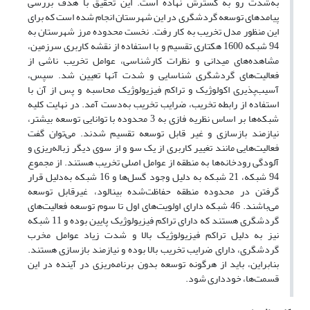
به‌شدت رو به گسترش نهاده است. این تحقیق با هدف بررسی
پیامدهای توسعه گردشگری در این شهرستان انجام شده است که برای
این منظور مدل تخریب به کار رفت. نخست محدوده مرز شهرستان به
94 شبکه 1600 هکتاری تقسیم و با استفاده از نقشه کاربری سرزمین،
مشاهده‌های میدانی و نظرات کارشناسی، عوامل تخریب ناشی از
فعالیت‌های گردشگری شناسایی و شدت آنها تعیین شد. سپس،
آسیب‌پذیری اکولوژیک و تراکم فیزیولوژیک محاسبه و پس از آن با
استفاده از رابطه تخریب، ضرایب تخریب به‌دست آمد. در نهایت کلیه
شبکه‌ها بر اساس نظریه فازی به 3 محدوده با توانایی توسعه بیشتر،
نیازمند بازسازی و غیر قابل توسعه تقسیم شدند. می‌توان گفت
فعالیت‌هایی مانند تغییر کاربری از یک سو و از سوی دیگر زباله‌ریزی و
آلودگی رودخانه‌ها به منطقه از عوامل اصلی تخریب هستند. از مجموع
94 شبکه، 21 شبکه به دلیل وجود گسل‌ها و 16 شبکه به‌دلیل قرار
گرفتن در محدوده منطقه حفاظت‌شده بینالود، غیرقابل توسعه
می‌باشند. 46 شبکه دارای اولویت‌های اول تا سوم توسعه فعالیت‌های
گردشگری هستند که دارای تراکم فیزیولوژیک پایین‌ بوده و 11 شبکه
نیز به دلیل تراکم فیزیولوژیک بالا و شدت زیاد عوامل مخرب
گردشگری، دارای ضرایب تخریب بالا بوده و نیازمند بازسازی هستند.
بنابراین، باید از هرگونه توسعه بدون برنامه‌ریزی در آینده در این
قسمت‌ها، خودداری شود.