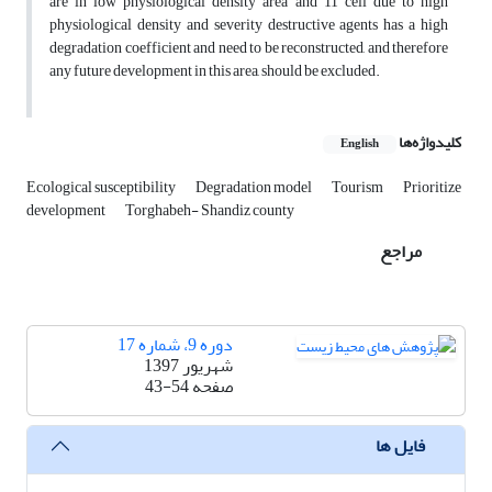
are in low physiological density area and 11 cell due to high
physiological density and severity destructive agents has a high
degradation coefficient and need to be reconstructed, and therefore
any future development in this area, should be excluded.
کلیدواژه‌ها
English
Ecological susceptibility
Degradation model
Tourism
Prioritize
development
Torghabeh- Shandiz county
مراجع
دوره 9، شماره 17
شهریور 1397
صفحه
43-54
فایل ها