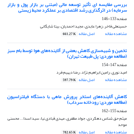
بررسی مقایسه ای تأثیر توسعه مالی (مبتنی بر بازار پول و بازار
سرمایه) در اثرگذاری رشد اقتصادی بر عملکرد محیط زیستی
صفحه
133-146
حسینعلی فاخر، زهرا عابدی، مجید احمدیان، بیتا شایگانی
مشاهده مقاله
اصل مقاله
661.27 K
تخمین و شبیه‌سازی کاهش بعضی از آلاینده‌های هوا توسط بام سبز
(مطالعه موردی: پل طبیعت تهران)
صفحه
147-154
امید نوری، رامین ابراهیم نژاد، رضا دیهیم فرد
مشاهده مقاله
اصل مقاله
597.79 K
کاهش آلاینده‌های استخر پرورش ماهی با دستگاه فیلتراسیون
(مطالعه موردی: رودخانه سرداب)
صفحه
155-162
میثم حق شناس دهکردی، جواد مظفری، مهدی قبادی نیا، سید اسدا... محسنی
موحد
مشاهده مقاله
اصل مقاله
782.65 K