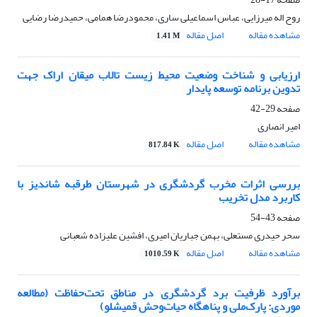
روح اله میرزایی، عباس اسماعیلی ساری، محمودرضا همامی، حمیدرضا رضایی
مشاهده مقاله
اصل مقاله
1.41 M
ارزیابی و شناخت وضعیت محیط زیست تالاب میقان اراک جهت
تدوین برنامه توسعه پایدار
صفحه
29-42
امیر انصاری
مشاهده مقاله
اصل مقاله
817.84 K
بررسی اثرات مخرب گردشگری در شهرستان طرقبه شاندیز با
کاربرد مدل تخریب
صفحه
43-54
سحر حیدری مستعلی، بهمن جباریان امیری، افشین علیزاده شعبانی
مشاهده مقاله
اصل مقاله
1010.59 K
برآورد ظرفیت ‌برد گردشگری در مناطق تحت‌حفاظت (مطالعه‌
مورد‌ی: پارک‌ملی و پناهگاه حیات‌‌وحش قمیشلو)