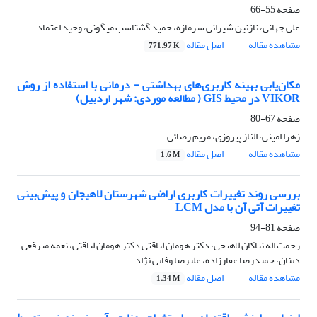
صفحه
55-66
علی جهانی، نازنین شیرانی سرمازه، حمید گشتاسب میگونی، وحید اعتماد
مشاهده مقاله
اصل مقاله
771.97 K
مکان‌یابی بهینه‌ کاربری‌های بهداشتی - درمانی با استفاده از روش
VIKOR در محیط GIS ( مطالعه موردی: شهر اردبیل)
صفحه
67-80
زهرا امینی، الناز پیروزی، مریم رضائی
مشاهده مقاله
اصل مقاله
1.6 M
بررسی روند تغییرات کاربری اراضی شهرستان لاهیجان و پیش‌بینی
تغییرات آتی آن با مدل LCM
صفحه
81-94
رحمت اله نیاکان لاهیجی، دکتر هومان لیاقتی دکتر هومان لیاقتی، نغمه مبرقعی
دینان، حمیدرضا غفارزاده، علیرضا وفایی نژاد
مشاهده مقاله
اصل مقاله
1.34 M