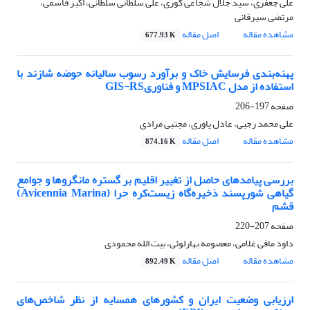
علی جعفری، سید جلال شجاعی گوری، علی سلطانی سلطانی، اکبر قاسمی،
مرتضی سیرقانی
مشاهده مقاله
اصل مقاله
677.93 K
پهنه‌بندی فرسایش خاک و برآورد رسوب سالیانه حوضه شازند با
استفاده از مدل MPSIAC و فناوریGIS-RS
صفحه
197-206
علی محمد رجبی، عادل یاوری، مجتبی مرادی
مشاهده مقاله
اصل مقاله
874.16 K
بررسی پیامدهای حاصل از تغییر اقلیم بر گستره مانگروها و جوامع
گیاهی شورپسند ذخیره‌گاه زیست‌کره حرا (Avicennia Marina)
قشم
صفحه
207-220
داود مافی غلامی، معصومه بهارلوئی، بیت الله محمودی
مشاهده مقاله
اصل مقاله
892.49 K
ارزیابی وضعیت ایران و کشورهای همسایه از نظر شاخص‌های