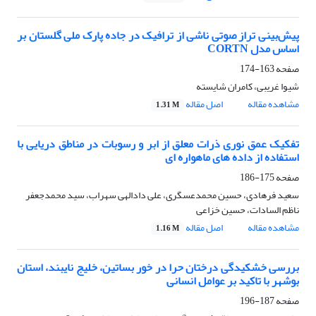
پیش‌بینی تراز صوتی ناشی از ترافیک در جاده پارک ملی گلستان بر
اساس مدل CORTN
صفحه
163-174
شیوا غریبی، کامران شایسته
مشاهده مقاله
اصل مقاله
1.31 M
تفکیک عمق نوری ذرات معلق از ابر و رسوبات در مناطق دریایی با
استفاده از داده های ماهواره ای
صفحه
175-186
سعید فرهادی، حسین محمدعسگری، علی دادالهی سهراب، سید محمدجعفر
ناظم السادات، حسین خزاعی
مشاهده مقاله
اصل مقاله
1.16 M
بررسی خشکیدگی درختان حرا در خور بساتین، خلیج نایبند، استان
بوشهر با تاکید بر عوامل انسانی
صفحه
187-196