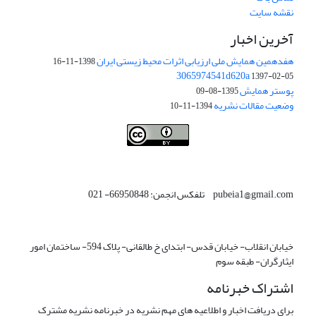
نقشه سایت
آخرین اخبار
هفدهمین همایش ملی ارزیابی اثرات محیط زیستی ایران
1398-11-16
3065974541d620a
1397-02-05
پوستر همایش
1395-08-09
وضعیت مقالات نشریه
1394-11-10
This work is licensed under a
Creative Commons Attribution 4.0
.
International License
pubeia1@gmail.com تلفکس انجمن: 66950848- 021
خیابان انقلاب- خیابان قدس- ابتدای خ طالقانی- پلاک 594- ساختمان امور
ایثارگران- طبقه سوم
اشتراک خبرنامه
برای دریافت اخبار و اطلاعیه های مهم نشریه در خبرنامه نشریه مشترک