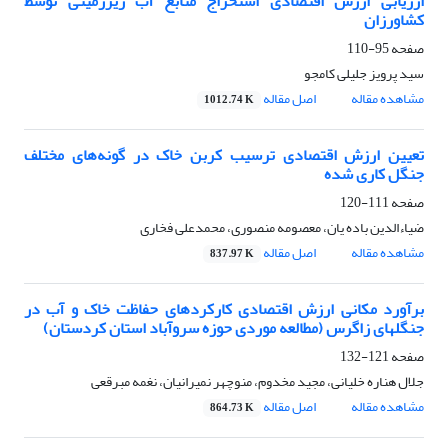
ارزیابی ارزش اقتصادی استخراج منابع آب زیرزمینی توسط
کشاورزان
صفحه
95-110
سید پرویز جلیلی کامجو
مشاهده مقاله
اصل مقاله
1012.74 K
تعیین ارزش اقتصادی ترسیب کربن خاک در گونه‌های مختلف
جنگل کاری شده
صفحه
111-120
ضیاءالدین باده یان، معصومه منصوری، محمدعلی فخاری
مشاهده مقاله
اصل مقاله
837.97 K
برآورد مکانی ارزش اقتصادی کارکردهای حفاظت خاک و آب در
جنگلهای زاگرس (مطالعه موردی حوزه سروآباد استان کردستان)
صفحه
121-132
جلال هناره خلیانی، مجید مخدوم، منوچهر نمیرانیان، نغمه مبرقعی
مشاهده مقاله
اصل مقاله
864.73 K