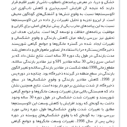
خشکی و دریا، در معرض پیامدهای نامطلوب ناشی از تغییر اقلیم قرار
دارند که نتیجه آن افزایش آسیب‌پذیری و کاهش تاب‌آوری این
اکوسیستم‌ها نسبت به وقوع تنش‌ها و آشفتگی‌های گوناگون محیطی
است. از این‌رو تجزیه و تحلیل تغییرات رخ داده در این اکوسیستم‌ها
نسبت به این پیامدهای مخرب یکی از پیش نیازهای اصلی برای کارایی و
موفقیت برنامه‌های حفاظت و توسعه آن‌ها است. بنابراین، هدف این
تحقیق نیز بررسی رابطه میان کاهش بارندگی و وقوع خشکسالی و
تغییرات ایجاد شده در گستره مانگروها و جوامع گیاهی شورپسند
ذخیره‌گاه زیست‌کره حرا با استفاده از تصاویر ماهواره‌ای و داده‌های بلند
مدت بارندگی در طول یک دوره 30 ساله است. نتایج نشان داد که بر
اساس سری زمانی 30 ساله مقادیر SPI و نیز مقادیر بارندگی سالانه،
مقطع زمانی 1998 نقطه شکست در مقادیر بارندگی سالانه و تغییر الگوی
بارندگی در سطح منطقه در گیرنده ذخیره‌گاه بود. چنانچه در دوره پس
از 1998، کاهش مقادیر بارندگی و وقوع خشکسالی‌ها در سطح
ذخیره‌گاه، از شدت بیشتری برخوردار بوده است. نتایج همچنین نشان
داد که همبستگی بالایی میان تغییرات وسعت مانگروها و جوامع گیاهی
شورپسند و تغییرات شدت خشکسالی در طول دوره 30 ساله وجود
داشت به گونه‌ای که روند افزایش یا کاهش وسعت این اکوسیستم‌ها
مطابق با تغییرات شدت وقوع خشکسالی‌ها طول دوره زمانی مورد
بررسی بود؛ به گونه‌ای که با وقوع خشکسالی‌های پیوسته در دوره
زمانی پس از سال 1998، تغییرات وسعت مانگروها و جوامع گیاهی
شورپسند ذخیره‌گاه حرا دارای روند کاهشی بوده است.